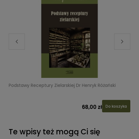
Podstawy Receptury Zielarskiej Dr Henryk Różański
L
68,00 zł
Do koszyka
Te wpisy też mogą Ci się