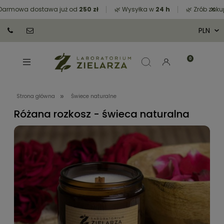
×
armowa dostawa już od
250 zł
🌿 Wysyłka w
24 h
🌿 Zrób zakup
»
Strona główna
Świece naturalne
Różana rozkosz - świeca naturalna