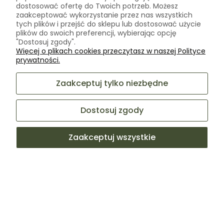
dostosować ofertę do Twoich potrzeb. Możesz
zaakceptować wykorzystanie przez nas wszystkich
tych plików i przejść do sklepu lub dostosować użycie
plików do swoich preferencji, wybierając opcję
"Dostosuj zgody".
Więcej o plikach cookies przeczytasz w naszej Polityce
Aneta
zweryfikowano
prywatności.
4
👍️ jeszcze nie stosuję, bo mam anemię ale myślę, że jest ok
Zaakceptuj tylko niezbędne
tylko na później
w tym tygodniu
Dostosuj zgody
0
0
Zaakceptuj wszystkie
Komentarz sklepu
Dziękujemy za pozostawienie nam tak dobrej opinii.
Naszym priorytetem jest satysfakcja klienta i Twoja
Agata
zweryfikowano
recenzja potwierdza nasze wysiłki - dziękujemy raz
5
jeszcze i mamy nadzieję - do szybkiego zobaczenia!
Czas dostawy zgodny z informacjami podanymi na stronie
internetowej. Fachowa obsługa, potrafią odpowiednio
doradzić. ❤️