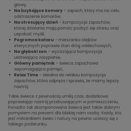
głowy,
Na bzykające komary
- zapach, który ma na celu
odstraszenie komarów,
Na stresujący dzień
- kompozycja zapachów,
której działania mają pomóc pozbyć się stresu oraz
uspokoić myśli,
Pogromca kataru
- mieszanka olejków
eterycznych poprawia stan dróg oddechowych,
Na głęboki sen
- wyciszająca kompozycja
ułatwiająca zasypianie,
Główny pamiętnik
- świeca zapachowa
wspomagająca pamięć,
Relax Time
- idealna do relaksu kompozycja
zapachów, która odpręża i sprawia, że mamy lepszy
nastrój.
Takie świece z pewnością umilą czas, dodatkowo
poprawiając nastrój przebywającym w pomieszczeniu.
Ponadto tak skomponowana świeca jest także dobrym
pomysłem na prezent dla bliskiej nam osoby. Każdy, kto
jest miłośnikiem świec i natury na pewno ucieszy się z
takiego podarunku.