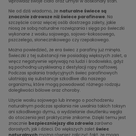
wprowadź swoje ciało oraz umysł w doskonały stan.
Nie od dziś wiadomo, że
naturalne świece są
znacznie zdrowsze niż świece parafinowe
. Na
szczęście coraz więcej osób dostrzega zalety, jakie
niosą ze sobą naturalne rozwiązania i sięga po świeczki
wykonane z wosku sojowego, sojowo-kokosowego,
pszczelego, słonecznikowego czy rzepakowego.
Można powiedzieć, że era świec z parafiny już minęła.
Świeczki z tej substancji nie posiadają większych zalet, a
wręcz negatywnie wpływają na ludzi i środowisko, gdyż
są pochodną uzyskiwaną z destylacji ropy naftowej.
Podczas spalania tradycyjnych świec parafinowych
ulatniają się substancje szkodliwe dla naszego
organizmu, które mogą powodować różnego rodzaju
dolegliwości bólowe oraz choroby.
Użycie wosku sojowego lub innego o pochodzeniu
naturalnym podczas spalania nie uwalnia takich toksyn
ani szkodliwego dymu, a wydzielanie dwutlenku węgla
do otoczenia jest praktycznie znikome. Dzięki temu jest
znacznie
bezpieczniejszy dla zdrowia
zarówno
dorosłych, jak i dzieci. Do większych zalet
świec
naturalnych
można również zaliczyć fakt, że mogą