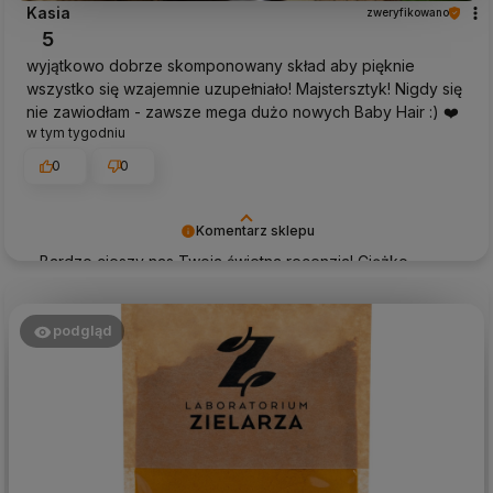
Kasia
zweryfikowano
5
wyjątkowo dobrze skomponowany skład aby pięknie
wszystko się wzajemnie uzupełniało! Majstersztyk! Nigdy się
nie zawiodłam - zawsze mega dużo nowych Baby Hair :) ❤️
w tym tygodniu
0
0
Komentarz sklepu
Bardzo cieszy nas Twoja świetna recenzja! Ciężko
pracujemy, aby sprostać wymaganiom klientów takich
jak Ty i jesteśmy zadowoleni, że nam się udało. Mamy
nadzieję, że do nas wrócisz :) Pozdrawiamy
podgląd