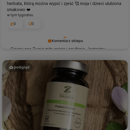
herbata, którą można wypić i zjeść 🥰 moja i dzieci ulubiona
smakowo ❤️
w tym tygodniu
0
0
Komentarz sklepu
Cieszy nas Twoja miła opinia i zaufanie. Jesteśmy
wdzięczni za tak wspaniałych klientów jak Ty. Z
pozdrowieniami, obsługa sklepu.
podgląd