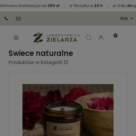
×
wa dostawa już od
250 zł
🌿 Wysyłka w
24 h
🌿 Zrób zakupy za 
Świece naturalne
Produktów w kategorii: 12