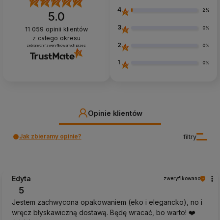
4
2%
5.0
3
0%
11 059
opinii klientów
z całego okresu
2
0%
zebranych i zweryfikowanych przez
1
0%
Opinie klientów
Jak zbieramy opinie?
filtry
Edyta
zweryfikowano
5
Jestem zachwycona opakowaniem (eko i elegancko), no i
wręcz błyskawiczną dostawą. Będę wracać, bo warto! ❤️