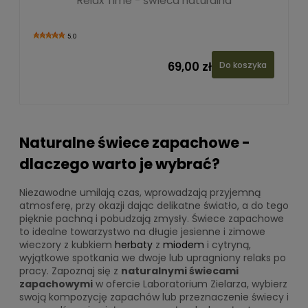
Relax Time - świeca naturalna
5.0
69,00 zł
Do koszyka
Naturalne świece zapachowe -
dlaczego warto je wybrać?
Niezawodne umilają czas, wprowadzają przyjemną
atmosferę, przy okazji dając delikatne światło, a do tego
pięknie pachną i pobudzają zmysły. Świece zapachowe
to idealne towarzystwo na długie jesienne i zimowe
wieczory z kubkiem
herbaty
z
miodem
i cytryną,
wyjątkowe spotkania we dwoje lub upragniony relaks po
pracy. Zapoznaj się z
naturalnymi świecami
zapachowymi
w ofercie Laboratorium Zielarza, wybierz
swoją kompozycję zapachów lub przeznaczenie świecy i