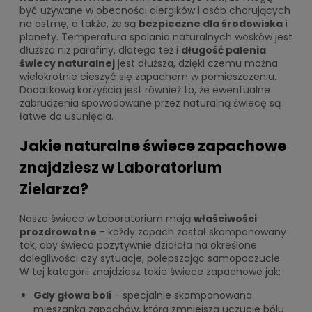
być używane w obecności alergików i osób chorujących
na astmę, a także, że są
bezpieczne dla środowiska
i
planety. Temperatura spalania naturalnych wosków jest
dłuższa niż parafiny, dlatego też i
długość palenia
świecy naturalnej
jest dłuższa, dzięki czemu można
wielokrotnie cieszyć się zapachem w pomieszczeniu.
Dodatkową korzyścią jest również to, że ewentualne
zabrudzenia spowodowane przez naturalną świecę są
łatwe do usunięcia.
Jakie naturalne świece zapachowe
znajdziesz w Laboratorium
Zielarza?
Nasze świece w Laboratorium mają
właściwości
prozdrowotne
- każdy zapach został skomponowany
tak, aby świeca pozytywnie działała na określone
dolegliwości czy sytuacje, polepszając samopoczucie.
W tej kategorii znajdziesz takie świece zapachowe jak:
Gdy głowa boli
- specjalnie skomponowana
mieszanka zapachów, która zmniejsza uczucie bólu