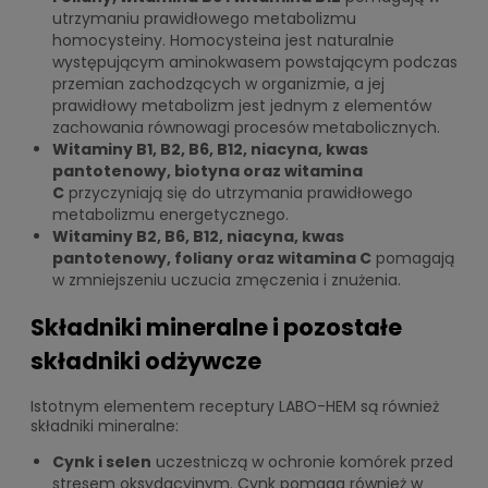
utrzymaniu prawidłowego metabolizmu
homocysteiny. Homocysteina jest naturalnie
występującym aminokwasem powstającym podczas
przemian zachodzących w organizmie, a jej
prawidłowy metabolizm jest jednym z elementów
zachowania równowagi procesów metabolicznych.
Witaminy B1, B2, B6, B12, niacyna, kwas
pantotenowy, biotyna oraz witamina
C
przyczyniają się do utrzymania prawidłowego
metabolizmu energetycznego.
Witaminy B2, B6, B12, niacyna, kwas
pantotenowy, foliany oraz witamina C
pomagają
w zmniejszeniu uczucia zmęczenia i znużenia.
Składniki mineralne i pozostałe
składniki odżywcze
Istotnym elementem receptury LABO-HEM są również
składniki mineralne:
Cynk i selen
uczestniczą w ochronie komórek przed
stresem oksydacyjnym. Cynk pomaga również w