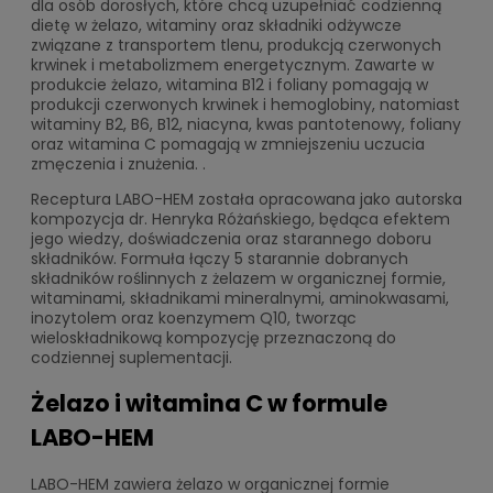
dla osób dorosłych, które chcą uzupełniać codzienną
dietę w żelazo, witaminy oraz składniki odżywcze
związane z transportem tlenu, produkcją czerwonych
krwinek i metabolizmem energetycznym. Zawarte w
produkcie żelazo, witamina B12 i foliany pomagają w
produkcji czerwonych krwinek i hemoglobiny, natomiast
witaminy B2, B6, B12, niacyna, kwas pantotenowy, foliany
oraz witamina C pomagają w zmniejszeniu uczucia
zmęczenia i znużenia. .
Receptura LABO-HEM została opracowana jako autorska
kompozycja dr. Henryka Różańskiego, będąca efektem
jego wiedzy, doświadczenia oraz starannego doboru
składników. Formuła łączy 5 starannie dobranych
składników roślinnych z żelazem w organicznej formie,
witaminami, składnikami mineralnymi, aminokwasami,
inozytolem oraz koenzymem Q10, tworząc
wieloskładnikową kompozycję przeznaczoną do
codziennej suplementacji.
Żelazo i witamina C w formule
LABO-HEM
LABO-HEM zawiera żelazo w organicznej formie