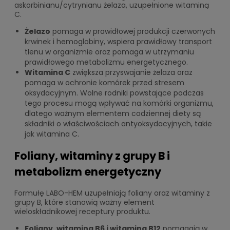
askorbinianu/cytrynianu żelaza, uzupełnione witaminą
C.
Żelazo
pomaga w prawidłowej produkcji czerwonych
krwinek i hemoglobiny, wspiera prawidłowy transport
tlenu w organizmie oraz pomaga w utrzymaniu
prawidłowego metabolizmu energetycznego.
Witamina C
zwiększa przyswajanie żelaza oraz
pomaga w ochronie komórek przed stresem
oksydacyjnym. Wolne rodniki powstające podczas
tego procesu mogą wpływać na komórki organizmu,
dlatego ważnym elementem codziennej diety są
składniki o właściwościach antyoksydacyjnych, takie
jak witamina C.
Foliany, witaminy z grupy B i
metabolizm energetyczny
Formułę LABO-HEM uzupełniają foliany oraz witaminy z
grupy B, które stanowią ważny element
wieloskładnikowej receptury produktu.
Foliany, witamina B6 i witamina B12
pomagają w