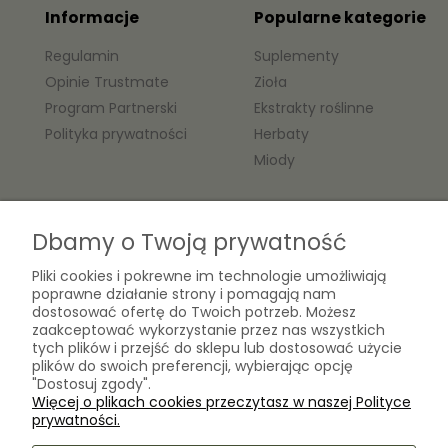
Informacje
Popularne kategorie
Regulamin
Suplementy
Opinie Trustmate
Zioła
Program Partnerski
Ekstrakty roślinne
Polityka prywatności
Herbaty
Miody
O nas
Dbamy o Twoją prywatność
Kontakt
Pliki cookies i pokrewne im technologie umożliwiają
Laboratorium Zielarza Sp. z
poprawne działanie strony i pomagają nam
Biogram Henryk Różański
o.o.
dostosować ofertę do Twoich potrzeb. Możesz
Blog
ul. Kopernika 10A
zaakceptować wykorzystanie przez nas wszystkich
O firmie
tych plików i przejść do sklepu lub dostosować użycie
05-825 Grodzisk Mazowiecki
plików do swoich preferencji, wybierając opcję
"Dostosuj zgody".
Więcej o plikach cookies przeczytasz w naszej Polityce
sklep@laboratoriumzielarza.pl
prywatności.
+48 732 220 265