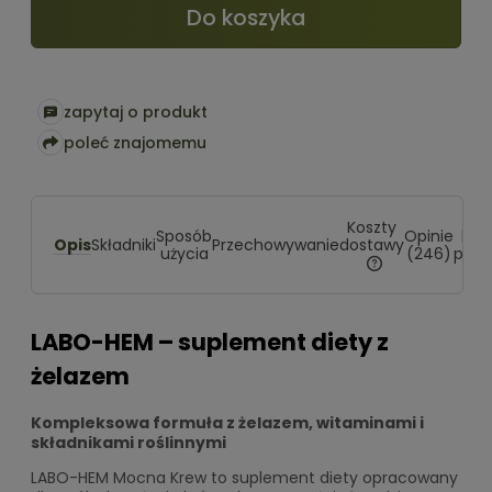
Do koszyka
zapytaj o produkt
poleć znajomemu
Koszty
Sposób
Opinie
Pro
Opis
dostawy
Składniki
Przechowywanie
użycia
(246)
powi
Cena nie zawiera
kosztów płatności
LABO-HEM – suplement diety z
żelazem
Kompleksowa formuła z żelazem, witaminami i
składnikami roślinnymi
LABO-HEM Mocna Krew to suplement diety opracowany