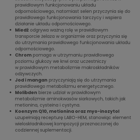
prawidłowym funkcjonowaniu układu
odpornościowego, natomiast selen przyczynia się do
prawidłowego funkcjonowania tarczycy i wspiera
działanie układu odpornościowego.
Miedź
odgrywa ważną rolę w prawidłowym
transporcie żelaza w organizmie oraz przyczynia się
do utrzymania prawidłowego funkcjonowania układu
odpornościowego.
Chrom
pomaga w utrzymaniu prawidłowego
poziomu glukozy we krwi oraz uczestniczy
w prawidłowym metabolizmie makroskładników
odżywczych.
Jod i mangan
przyczyniają się do utrzymania
prawidłowego metabolizmu energetycznego.
Molibden
bierze udział w
prawidłowym
metabolizmie aminokwasów siarkowych, takich jak
metionina, cysteina i cystyna.
Koenzym Q10, metionina oraz myo-inozytol
uzupełniają recepturę LABO-HEM, stanowiąc element
wieloskładnikowej kompozycji przeznaczonej do
codziennej suplementacji.