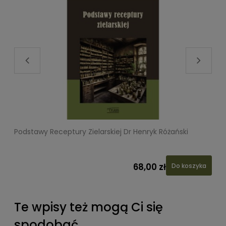
Podstawy Receptury Zielarskiej Dr Henryk Różański
L
68,00 zł
Do koszyka
Te wpisy też mogą Ci się
spodobać