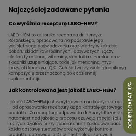
Najczęściej zadawane pytania
Co wyróżnia recepturę LABO-HEM?
LABO-HEM to autorska receptura dr. Henryka
Różańskiego, opracowana na podstawie jego
wieloletniego doświadczenia oraz wiedzy w zakresie
doboru składników roślinnych i odżywczych. Łączy
ekstrakty roślinne, witaminy, składniki mineralne oraz
składniki uzupełniające, takie jak metionina, myo-
inozytol i koenzym Q10. Całość tworzy wieloskładnikową
kompozycję przeznaczoną do codziennej
suplementacji.
ODBIERZ RABAT 10%
Jak kontrolowana jest jakość LABO-HEM?
Jakość LABO-HEM jest weryfikowana na każdym etapie
– od opracowania receptury aż po kontrolę gotowego
produktu. Za recepturę odpowiada dr Henryk Różański,
natomiast nad jakością procesu czuwają specjaliści z
różnych działów firmy. Laboratorium Zakładowe bada
każdą dostawę surowców oraz wykonuje kontrolę
produktu gotowego, a Dział Technologii sprawuje