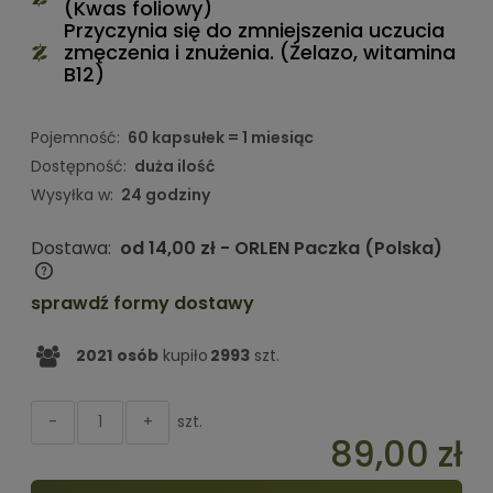
(Kwas foliowy)
Przyczynia się do zmniejszenia uczucia
zmęczenia i znużenia. (Żelazo, witamina
B12)
Pojemność:
60 kapsułek = 1 miesiąc
Dostępność:
duża ilość
Wysyłka w:
24 godziny
Dostawa:
od 14,00 zł
- ORLEN Paczka
(Polska)
Cena nie zawiera ewentualnych kosztów płatności
sprawdź formy dostawy
2021
osób
kupiło
2993
szt.
szt.
-
+
89,00 zł