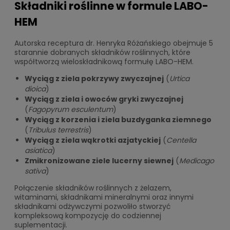
Składniki roślinne w formule LABO-
HEM
Autorska receptura dr. Henryka Różańskiego obejmuje 5
starannie dobranych składników roślinnych, które
współtworzą wieloskładnikową formułę LABO-HEM.
Wyciąg z ziela pokrzywy zwyczajnej
(
Urtica
dioica
)
Wyciąg z ziela i owoców gryki zwyczajnej
(
Fagopyrum esculentum
)
Wyciąg z korzenia i ziela buzdyganka ziemnego
(
Tribulus terrestris
)
Wyciąg z ziela wąkrotki azjatyckiej
(
Centella
asiatica
)
Zmikronizowane ziele lucerny siewnej
(
Medicago
sativa
)
Połączenie składników roślinnych z żelazem,
witaminami, składnikami mineralnymi oraz innymi
składnikami odżywczymi pozwoliło stworzyć
kompleksową kompozycję do codziennej
suplementacji.