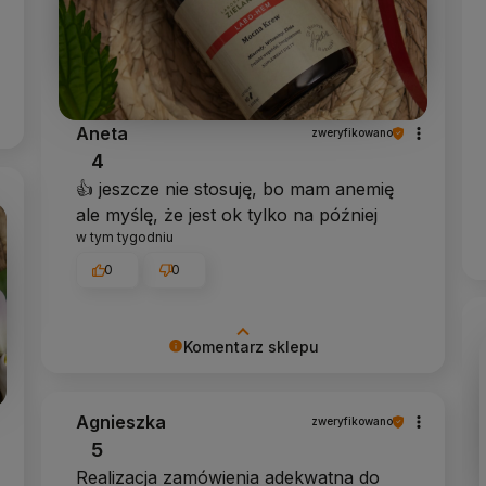
Aneta
zweryfikowano
4
👍️ jeszcze nie stosuję, bo mam anemię
ale myślę, że jest ok tylko na później
w tym tygodniu
0
0
Komentarz sklepu
Dziękujemy za pozostawienie nam tak
dobrej opinii. Naszym priorytetem jest
Agnieszka
zweryfikowano
satysfakcja klienta i Twoja recenzja
5
potwierdza nasze wysiłki - dziękujemy
Realizacja zamówienia adekwatna do
raz jeszcze i mamy nadzieję - do