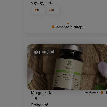
w tym tygodniu
0
0
Komentarz sklepu
Bardzo cieszy nas Twoja świetna
recenzja! Ciężko pracujemy, aby
sprostać wymaganiom klientów takich
jak Ty i jesteśmy zadowoleni, że nam się
podgląd
udało. Mamy nadzieję, że do nas
wrócisz :) Pozdrawiamy
Małgorzata
zweryfikowano
5
Polecam!