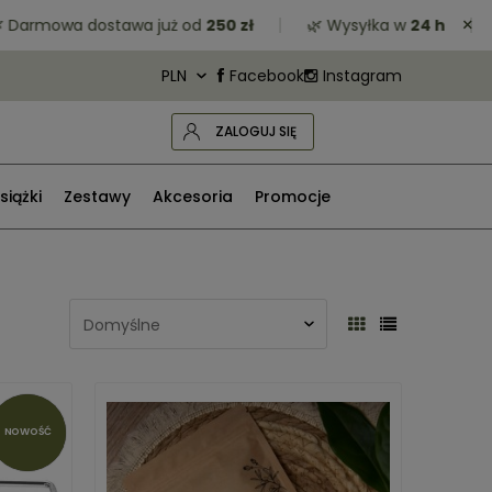
×
owa dostawa już od
250 zł
🌿 Wysyłka w
24 h
🌿 Zr
Facebook
Instagram
ZALOGUJ SIĘ
siążki
Zestawy
Akcesoria
Promocje
NOWOŚĆ