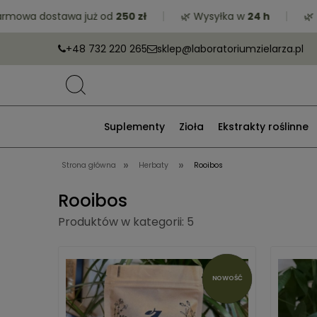
 dostawa już od
250 zł
🌿 Wysyłka w
24 h
🌿 Zrób 
+48 732 220 265
sklep@laboratoriumzielarza.pl
Suplementy
Zioła
Ekstrakty roślinne
»
»
Strona główna
Herbaty
Rooibos
Rooibos
Produktów w kategorii: 5
NOWOŚĆ