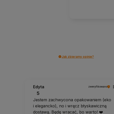
Jak zbieramy opinie?
Edyta
zweryfikowano
5
Jestem zachwycona opakowaniem (eko
i elegancko), no i wręcz błyskawiczną
dostawą. Będę wracać, bo warto! ❤️