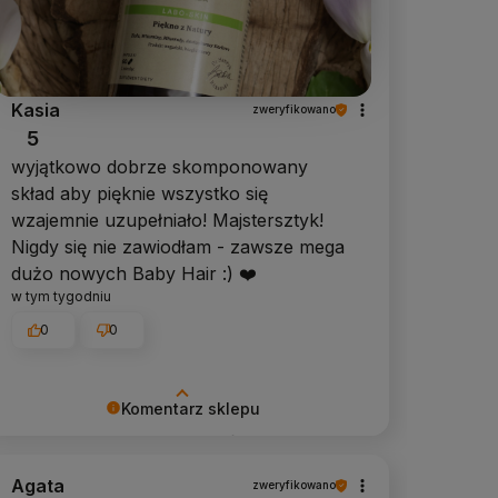
Kasia
zweryfikowano
5
wyjątkowo dobrze skomponowany
skład aby pięknie wszystko się
wzajemnie uzupełniało! Majstersztyk!
Nigdy się nie zawiodłam - zawsze mega
dużo nowych Baby Hair :) ❤️
w tym tygodniu
0
0
Komentarz sklepu
Bardzo cieszy nas Twoja świetna
recenzja! Ciężko pracujemy, aby
Agata
zweryfikowano
sprostać wymaganiom klientów takich