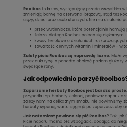
Rooibos
to krzew, występujący przede wszystkim w R
zmieniają barwę na czerwono-brązową, stąd też Roo
ciąży, dzieci oraz osób starszych. Nie ma działania 
przeciwutleniacze, które potencjalnie hamuj
żelazo, dlatego Rooibos poleca się ciężarnym 
kwasy fenolowe o działaniach rozkurczających
zawartość cennych witamin i minerałów - wita
Zalety picia Rooibos są naprawdę liczne.
Może wyk
przez cukrzycę, a ponadto obniżać poziom glukozy 
swędzące rany.
Jak odpowiednio parzyć Rooibos?
Zaparzanie herbaty Rooibos jest bardzo proste
przypadku np. herbaty zielonej, ponieważ napar z cz
zależy nam na delikatnym smaku, nie powinniśmy z
herbaty sypanej, warto sięgnąć po zaparzacz, aby 
Jak natomiast powinno się pić Rooibos?
Tak, jak
Picie naparu można też wzbogacić, dodając do niego
herbaty Rooibos z dodatkami owoców i przypraw. Ro