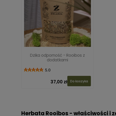
Dzika odporność - Rooibos z
dodatkami
5.0
37,00 zł
Do koszyka
Herbata Rooibos - właściwości i 