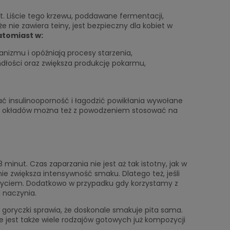
t. Liście tego krzewu, poddawane fermentacji,
że nie zawiera teiny, jest bezpieczny dla kobiet w
atomiast w:
izmu i opóźniają procesy starzenia,
mdłości oraz zwiększa produkcję pokarmu,
ć insulinooporność i łagodzić powikłania wywołane
mie okładów można też z powodzeniem stosować na
minut. Czas zaparzania nie jest aż tak istotny, jak w
ie zwiększa intensywność smaku. Dlatego też, jeśli
kryciem. Dodatkowo w przypadku gdy korzystamy z
 naczynia.
ez goryczki sprawia, że doskonale smakuje pita sama.
 jest także wiele rodzajów gotowych już kompozycji