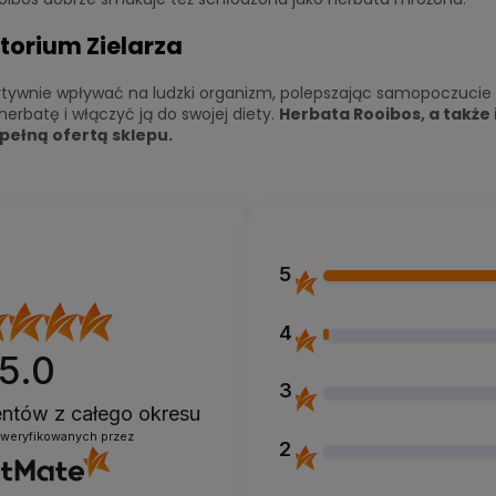
torium Zielarza
wnie wpływać na ludzki organizm, polepszając samopoczucie i 
erbatę i włączyć ją do swojej diety.
Herbata Rooibos, a także 
pełną ofertą sklepu.
5
4
5.0
3
ientów
z całego okresu
zweryfikowanych przez
2