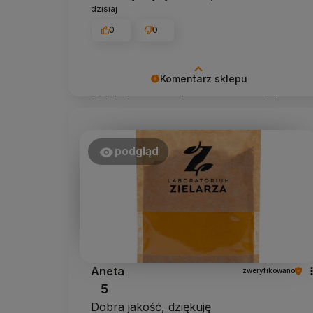
dzisiaj
0
0
Komentarz sklepu
Dziękujemy za tak pozytywną opinię -
to czysta przyjemność obsługiwać
takich klientów! Doceniamy czas i
wysiłek włożony w podzielenie się z
podgląd
nami Twoimi doświadczeniami. Do
zobaczenia!
Aneta
zweryfikowano
5
Dobra jakość, dziękuję