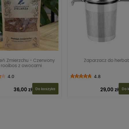
eń Zmierzchu - Czerwony
Zaparzacz do herba
rooibos z owocami
4.0
4.8
36,00 zł
29,00 zł
Do koszyka
Do 