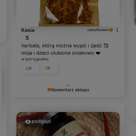
Kasia
zweryfikowano
5
herbata, którą można wypić i zjeść 🥰
moja i dzieci ulubiona smakowo ❤️
w tym tygodniu
0
0
Komentarz sklepu
Cieszy nas Twoja miła opinia i zaufanie.
Jesteśmy wdzięczni za tak wspaniałych
klientów jak Ty. Z pozdrowieniami,
obsługa sklepu.
podgląd