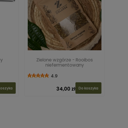
ty
Zielone wzgórze - Rooibos
niefermentowany
4.9
34,00 zł
koszyka
Do koszyka