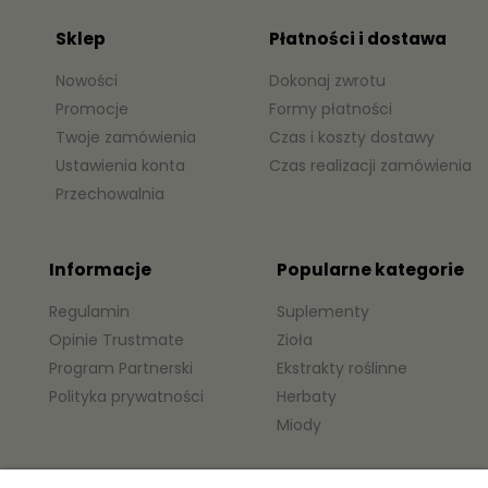
Sklep
Płatności i dostawa
Nowości
Dokonaj zwrotu
Promocje
Formy płatności
Twoje zamówienia
Czas i koszty dostawy
Ustawienia konta
Czas realizacji zamówienia
Przechowalnia
Informacje
Popularne kategorie
Regulamin
Suplementy
Opinie Trustmate
Zioła
Program Partnerski
Ekstrakty roślinne
Polityka prywatności
Herbaty
Miody