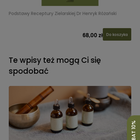
Podstawy Receptury Zielarskiej Dr Henryk Różański
L
68,00 zł
Do koszyka
Te wpisy też mogą Ci się
spodobać