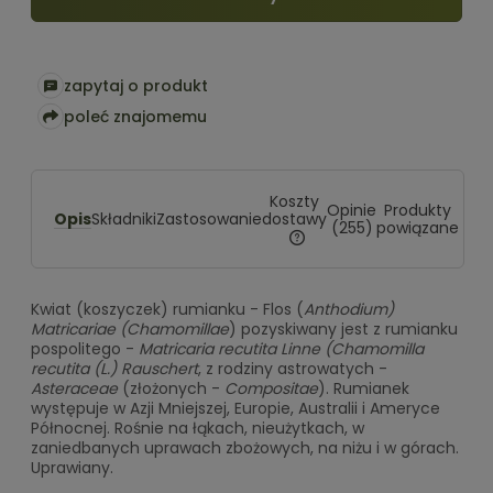
zapytaj o produkt
poleć znajomemu
Koszty
Opinie
Produkty
Opis
dostawy
Składniki
Zastosowanie
(255)
powiązane
Cena nie zawiera ewentualn
kosztów płatności
Kwiat (koszyczek) rumianku - Flos (
Anthodium)
Matricariae (Chamomillae
) pozyskiwany jest z rumianku
pospolitego -
Matricaria recutita Linne (Chamomilla
recutita (L.) Rauschert
, z rodziny astrowatych -
Asteraceae
(złożonych -
Compositae
). Rumianek
występuje w Azji Mniejszej, Europie, Australii i Ameryce
Północnej. Rośnie na łąkach, nieużytkach, w
zaniedbanych uprawach zbożowych, na niżu i w górach.
Uprawiany.