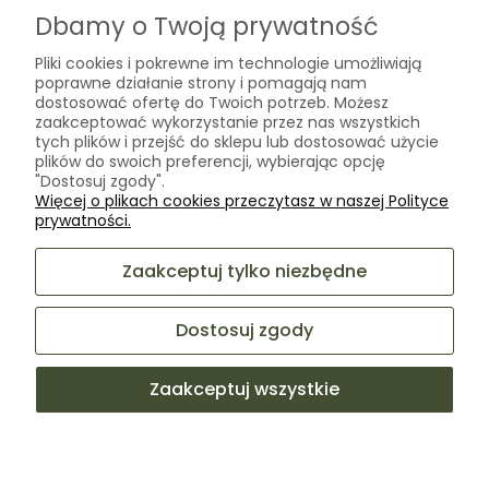
O nas
Dbamy o Twoją prywatność
Kontakt
Pliki cookies i pokrewne im technologie umożliwiają
Laboratorium Zielarza Sp. z
poprawne działanie strony i pomagają nam
Biogram Henryk Różański
o.o.
dostosować ofertę do Twoich potrzeb. Możesz
Blog
ul. Kopernika 10A
zaakceptować wykorzystanie przez nas wszystkich
O firmie
tych plików i przejść do sklepu lub dostosować użycie
05-825 Grodzisk Mazowiecki
plików do swoich preferencji, wybierając opcję
"Dostosuj zgody".
Więcej o plikach cookies przeczytasz w naszej Polityce
sklep@laboratoriumzielarza.pl
prywatności.
+48 732 220 265
Zaakceptuj tylko niezbędne
Dostosuj zgody
Zaakceptuj wszystkie
Sklep internetowy Shoper Premium
Facebook
Instagram