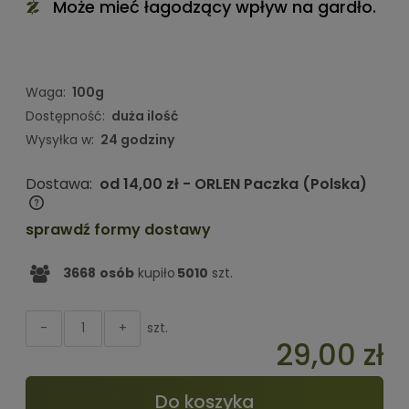
Może mieć łagodzący wpływ na gardło.
Waga:
100g
Dostępność:
duża ilość
Wysyłka w:
24 godziny
Dostawa:
od 14,00 zł
- ORLEN Paczka
(Polska)
Cena nie zawiera ewentualnych kosztów płatności
sprawdź formy dostawy
3668
osób
kupiło
5010
szt.
szt.
-
+
29,00 zł
Do koszyka