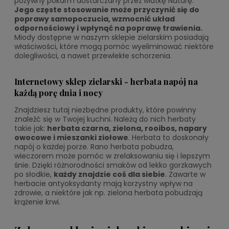
pożywny pokarm dostarczany przez Matkę Naturę.
Jego częste stosowanie może przyczynić się do
poprawy samopoczucia, wzmocnić układ
odpornościowy i wpłynąć na poprawę trawienia.
Miody dostępne w naszym sklepie zielarskim posiadają
właściwości, które mogą pomóc wyeliminować niektóre
dolegliwości, a nawet przewlekłe schorzenia.
Internetowy sklep zielarski - herbata napój na
każdą porę dnia i nocy
Znajdziesz tutaj niezbędne produkty, które powinny
znaleźć się w Twojej kuchni. Należą do nich herbaty
takie jak:
herbata czarna, zielona, rooibos, napary
owocowe i mieszanki ziołowe
. Herbata to doskonały
napój o każdej porze. Rano herbata pobudza,
wieczorem może pomóc w zrelaksowaniu się i lepszym
śnie. Dzięki różnorodności smaków od lekko gorzkawych
po słodkie,
każdy znajdzie coś dla siebie
. Zawarte w
herbacie antyoksydanty mają korzystny wpływ na
zdrowie, a niektóre jak np. zielona herbata pobudzają
krążenie krwi.