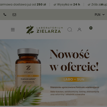
×
owa dostawa już od
250 zł
🌿 Wysyłka w
24 h
🌿 Zrób zakupy za