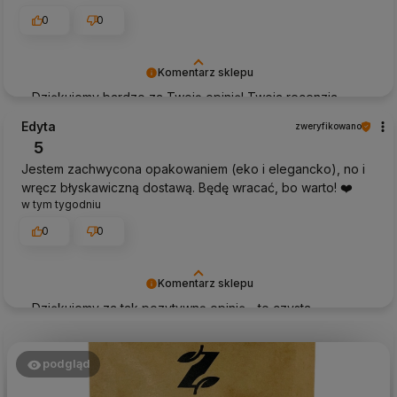
0
0
Komentarz sklepu
Dziękujemy bardzo za Twoją opinię! Twoja recenzja
wiele dla nas znaczy - dzięki niej wiemy, że jesteśmy na
Edyta
zweryfikowano
właściwym torze :) Z pozdrowieniami, obsługa sklepu.
5
Jestem zachwycona opakowaniem (eko i elegancko), no i
wręcz błyskawiczną dostawą. Będę wracać, bo warto! ❤️
w tym tygodniu
0
0
Komentarz sklepu
Dziękujemy za tak pozytywną opinię - to czysta
przyjemność obsługiwać takich klientów! Doceniamy
czas i wysiłek włożony w podzielenie się z nami Twoimi
doświadczeniami. Do zobaczenia!
podgląd