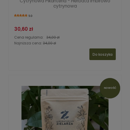
Cytrynowa Pikanteria - Herbata imbirowo
cytrynowa
5.0
30,60 zł
Cena regularna:
34,00 zł
Najniższa cena:
34,00 zł
Do koszyka
NOWOŚĆ