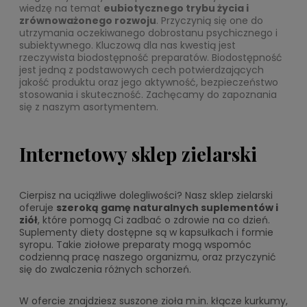
wiedzę na temat
eubiotycznego trybu życia i
zrównoważonego rozwoju
. Przyczynią się one do
utrzymania oczekiwanego dobrostanu psychicznego i
subiektywnego. Kluczową dla nas kwestią jest
rzeczywista biodostępność preparatów. Biodostępność
jest jedną z podstawowych cech potwierdzających
jakość produktu oraz jego aktywność, bezpieczeństwo
stosowania i skuteczność. Zachęcamy do zapoznania
się z naszym asortymentem.
Internetowy sklep zielarski
Cierpisz na uciążliwe dolegliwości? Nasz sklep zielarski
oferuje
szeroką gamę naturalnych suplementów i
ziół
, które pomogą Ci zadbać o zdrowie na co dzień.
Suplementy diety dostępne są w kapsułkach i formie
syropu. Takie ziołowe preparaty mogą wspomóc
codzienną pracę naszego organizmu, oraz przyczynić
się do zwalczenia różnych schorzeń.
W ofercie znajdziesz suszone zioła m.in. kłącze kurkumy,