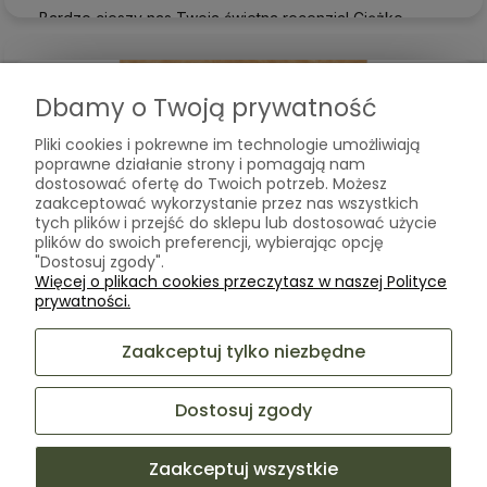
Bardzo cieszy nas Twoja świetna recenzja! Ciężko
pracujemy, aby sprostać wymaganiom klientów takich
jak Ty i jesteśmy zadowoleni, że nam się udało. Mamy
nadzieję, że do nas wrócisz :) Pozdrawiamy
podgląd
Dbamy o Twoją prywatność
Pliki cookies i pokrewne im technologie umożliwiają
poprawne działanie strony i pomagają nam
dostosować ofertę do Twoich potrzeb. Możesz
zaakceptować wykorzystanie przez nas wszystkich
tych plików i przejść do sklepu lub dostosować użycie
plików do swoich preferencji, wybierając opcję
"Dostosuj zgody".
Więcej o plikach cookies przeczytasz w naszej Polityce
prywatności.
Aneta
zweryfikowano
Zaakceptuj tylko niezbędne
5
Dobra jakość, dziękuję
Dostosuj zgody
w tym tygodniu
0
0
Zaakceptuj wszystkie