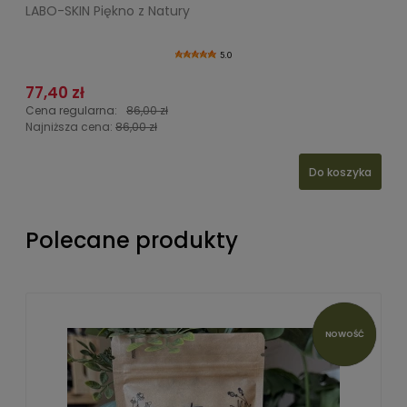
LABO-SKIN Piękno z Natury
P
5.0
77,40 zł
1
Cena regularna:
86,00 zł
C
Najniższa cena:
86,00 zł
N
Do koszyka
Polecane produkty
NOWOŚĆ