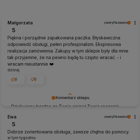
Małgorzata
zweryfikowano
5
Piękna i porządnie zapakowana paczka. Błyskawiczna
odpowiedź obsługi, pełen profesjonalizm. Ekspresowa
realizacja zamówienia. Zakupy w tym sklepie były dla mnie
tak przyjemne, że na pewno będę tu często wracać. - i
wracam nieustannie ❤️
dzisiaj
0
0
Komentarz sklepu
Dziękujemy bardzo za Twoją opinię! Twoja recenzja
wiele dla nas znaczy - dzięki niej wiemy, że jesteśmy na
Ewa
zweryfikowano
właściwym torze :) Z pozdrowieniami, obsługa sklepu.
5
Dobrze zorientowana obsługa, zawsze chętna do pomocy.
w tym tygodniu