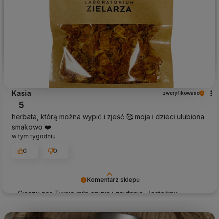
Kasia
zweryfikowano
5
herbata, którą można wypić i zjeść 🥰 moja i dzieci ulubiona
smakowo ❤️
w tym tygodniu
0
0
Komentarz sklepu
Cieszy nas Twoja miła opinia i zaufanie. Jesteśmy
wdzięczni za tak wspaniałych klientów jak Ty. Z
pozdrowieniami, obsługa sklepu.