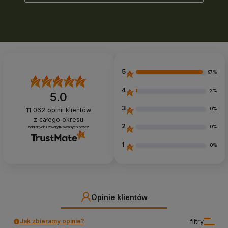
podstawy.
Skupiamy się
tutaj na
praktycznych
kwestiach:
rozpoznaniu
rośliny, zbiorach,
bezpieczeństwie
5
97%
oraz
przygotowaniu
4
2%
5.0
pokrzywy do
suszenia i
3
0%
11 062
opinii klientów
późniejszego
z całego okresu
użycia w kuchni.
2
0%
zebranych i zweryfikowanych przez
1
0%
Opinie klientów
Jak zbieramy opinie?
filtry