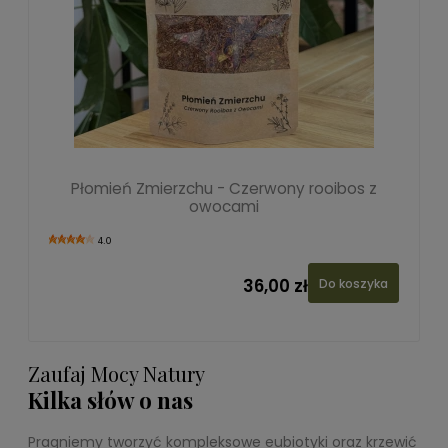
Płomień Zmierzchu - Czerwony rooibos z
owocami
4.0
36,00 zł
Do koszyka
Zaufaj Mocy Natury
Kilka słów o nas
Pragniemy tworzyć kompleksowe eubiotyki oraz krzewić