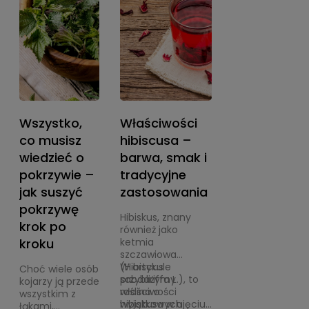
Wszystko,
Właściwości
co musisz
hibiscusa –
wiedzieć o
barwa, smak i
pokrzywie –
tradycyjne
jak suszyć
zastosowania
pokrzywę
Hibiskus, znany
krok po
również jako
kroku
ketmia
szczawiowa
(Hibiscus
W artykule
Choć wiele osób
sabdariffa L.), to
przybliżymy
kojarzy ją przede
roślina o
właściwości
wszystkim z
wyjątkowych
hibiskusa w ujęciu
łąkami,