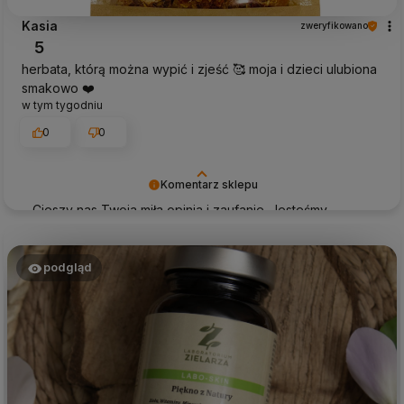
Kasia
zweryfikowano
5
herbata, którą można wypić i zjeść 🥰 moja i dzieci ulubiona
smakowo ❤️
w tym tygodniu
0
0
Komentarz sklepu
Cieszy nas Twoja miła opinia i zaufanie. Jesteśmy
wdzięczni za tak wspaniałych klientów jak Ty. Z
pozdrowieniami, obsługa sklepu.
podgląd