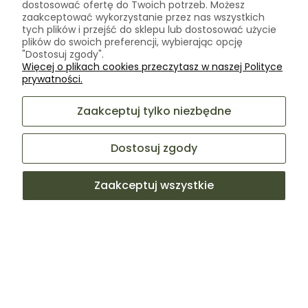
dostosować ofertę do Twoich potrzeb. Możesz
zaakceptować wykorzystanie przez nas wszystkich
tych plików i przejść do sklepu lub dostosować użycie
plików do swoich preferencji, wybierając opcję
"Dostosuj zgody".
Więcej o plikach cookies przeczytasz w naszej Polityce
prywatności.
Aneta
zweryfikowano
Zaakceptuj tylko niezbędne
5
Dobra jakość, dziękuję
Dostosuj zgody
w tym tygodniu
0
0
Zaakceptuj wszystkie
Komentarz sklepu
Bardzo cieszy nas Twoja świetna recenzja! Ciężko
pracujemy, aby sprostać wymaganiom klientów takich
jak Ty i jesteśmy zadowoleni, że nam się udało. Mamy
nadzieję, że do nas wrócisz :) Pozdrawiamy
podgląd