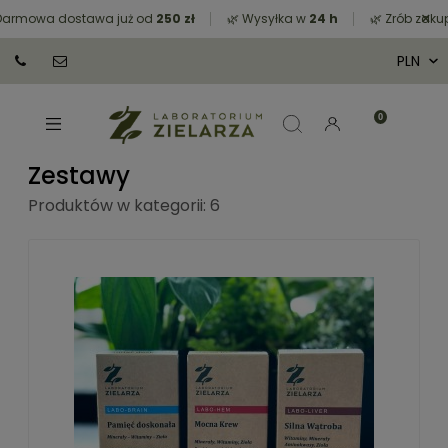
×
mowa dostawa już od
250 zł
🌿 Wysyłka w
24 h
🌿 Zrób zakupy z
Zestawy
Produktów w kategorii: 6