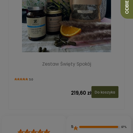
Zestaw Święty Spokój
5.0
219,60 zł
Do koszyka
5
97%