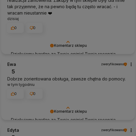
realizacja zamówienia. Zakupy w tym sklepie były dla mnie
tak przyjemne, że na pewno będę tu często wracać. - i
wracam nieustannie ❤️
dzisiaj
0
0
Komentarz sklepu
Dziękujemy bardzo za Twoją opinię! Twoja recenzja
wiele dla nas znaczy - dzięki niej wiemy, że jesteśmy na
Ewa
zweryfikowano
właściwym torze :) Z pozdrowieniami, obsługa sklepu.
5
Dobrze zorientowana obsługa, zawsze chętna do pomocy.
w tym tygodniu
0
0
Komentarz sklepu
Dziękujemy bardzo za Twoją opinię! Twoja recenzja
wiele dla nas znaczy - dzięki niej wiemy, że jesteśmy na
Edyta
zweryfikowano
właściwym torze :) Z pozdrowieniami, obsługa sklepu.