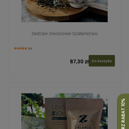
Zestaw Owocowe Szaleństwo
5.0
87,30 zł
Do koszyka
ODBIERZ RABAT 10%