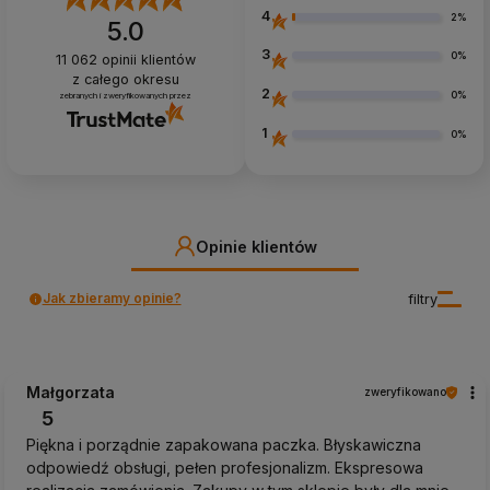
4
2%
5.0
3
0%
11 062
opinii klientów
z całego okresu
2
0%
zebranych i zweryfikowanych przez
1
0%
Opinie klientów
Jak zbieramy opinie?
filtry
Małgorzata
zweryfikowano
5
Piękna i porządnie zapakowana paczka. Błyskawiczna
odpowiedź obsługi, pełen profesjonalizm. Ekspresowa