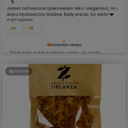
5
Jestem zachwycona opakowaniem (eko i elegancko), no i
wręcz błyskawiczną dostawą. Będę wracać, bo warto! ❤️
w tym tygodniu
0
0
Komentarz sklepu
Dziękujemy za tak pozytywną opinię - to czysta
przyjemność obsługiwać takich klientów! Doceniamy
czas i wysiłek włożony w podzielenie się z nami Twoimi
doświadczeniami. Do zobaczenia!
podgląd