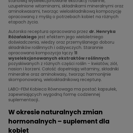
stanowią wyselekcjonowane ekstrakty roślinne,
uzupełnione witaminami, składnikami mineralnymi oraz
aminokwasami, tworząc wieloskładnikową kompozycję
opracowaną z myślą o potrzebach kobiet na różnych
etapach życia.
Autorska receptura opracowana przez
dr. Henryka
Różańskiego
jest efektem jego wieloletniego
doświadczenia, wiedzy oraz przemyślanego doboru
składników roślinnych i odżywczych. Starannie
opracowana kompozycja łączy
11
wyselekcjonowanych ekstraktów roślinnych
pozyskiwanych z różnych części roślin – kwiatów, ziół,
nasion i korzeni. Całość dopełniają witaminy, składniki
mineralne oraz aminokwasy, tworząc harmonijnie
skomponowaną, wieloskładnikową recepturę.
LABO-FEM Kobieca Równowaga ma postać kapsułek,
zapewniających wygodną formę codziennej
suplementacji..
W okresie naturalnych zmian
hormonalnych – suplement dla
kobiet