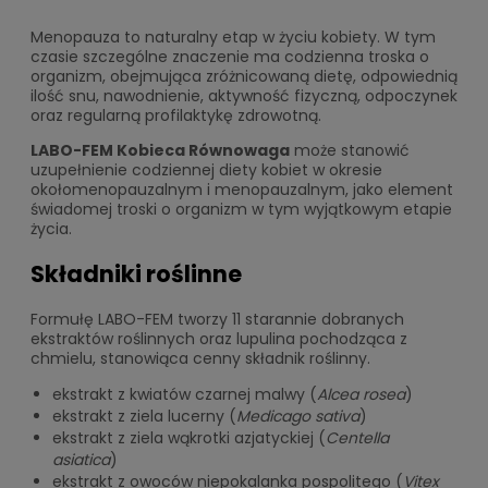
Menopauza to naturalny etap w życiu kobiety. W tym
czasie szczególne znaczenie ma codzienna troska o
organizm, obejmująca zróżnicowaną dietę, odpowiednią
ilość snu, nawodnienie, aktywność fizyczną, odpoczynek
oraz regularną profilaktykę zdrowotną.
LABO-FEM Kobieca Równowaga
może stanowić
uzupełnienie codziennej diety kobiet w okresie
okołomenopauzalnym i menopauzalnym, jako element
świadomej troski o organizm w tym wyjątkowym etapie
życia.
Składniki roślinne
Formułę LABO-FEM tworzy 11 starannie dobranych
ekstraktów roślinnych oraz lupulina pochodząca z
chmielu, stanowiąca cenny składnik roślinny.
ekstrakt z kwiatów czarnej malwy (
Alcea rosea
)
ekstrakt z ziela lucerny (
Medicago sativa
)
ekstrakt z ziela wąkrotki azjatyckiej (
Centella
asiatica
)
ekstrakt z owoców niepokalanka pospolitego (
Vitex