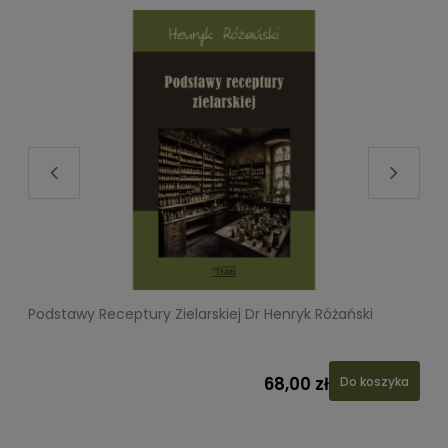
Podstawy Receptury Zielarskiej Dr Henryk Różański
L
68,00 zł
Do koszyka