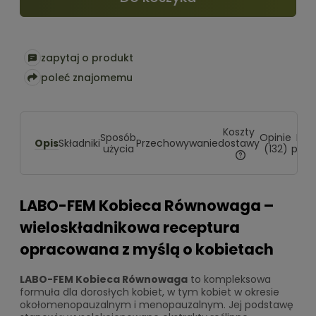
zapytaj o produkt
poleć znajomemu
Koszty
Sposób
Opinie
Pro
Opis
dostawy
Składniki
Przechowywanie
użycia
(132)
powi
Cena nie zawiera
kosztów płatności
LABO-FEM Kobieca Równowaga –
wieloskładnikowa receptura
opracowana z myślą o kobietach
LABO-FEM Kobieca Równowaga
to kompleksowa
formuła dla dorosłych kobiet, w tym kobiet w okresie
okołomenopauzalnym i menopauzalnym. Jej podstawę