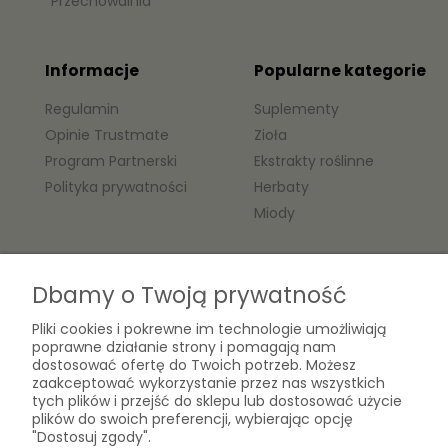
Przechowalnia
Informacje
Popularne kategorie
Regulamin
Suplementy
Opinie Trustmate
Zioła
Program Partnerski
Ekstrakty roślinne
Polityka prywatności
Herbaty
Miody
O nas
Dbamy o Twoją prywatność
Kontakt
Pliki cookies i pokrewne im technologie umożliwiają
Laboratorium Zielarza Sp. z
poprawne działanie strony i pomagają nam
Biogram Henryk Różański
o.o.
dostosować ofertę do Twoich potrzeb. Możesz
Blog
ul. Kopernika 10A
zaakceptować wykorzystanie przez nas wszystkich
O firmie
tych plików i przejść do sklepu lub dostosować użycie
05-825 Grodzisk Mazowiecki
plików do swoich preferencji, wybierając opcję
"Dostosuj zgody".