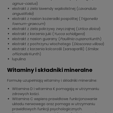
agnus-castus
)
ekstrakt z ziela lawendy wąskolistnej (
Lavandula
angustifolia
)
ekstrakt z nasion kozieradki pospolitej (
Trigonella
foenum-graecum
)
ekstrakt z ziela pokrzywy zwyczajnej (
Urtica dioica
)
ekstrakt z korzenia juki (
Yucca schidigera
)
ekstrakt z nasion guarany (
Paullinia cupana
Kunth)
ekstrakt z pochrzynu włochatego (
Dioscorea villosa
)
ekstrakt z korzenia kolcorośli (sarsaparilli) (
Smilax
officinalis
Kunth)
lupulina
Witaminy i składniki mineralne
Formułę uzupełniają witaminy i składniki mineralne:
Witamina D i witamina K pomagają w utrzymaniu
zdrowych kości.
Witamina C wspiera prawidłowe funkcjonowanie
układu nerwowego oraz pomaga w utrzymaniu
prawidłowych funkcji psychologicznych.