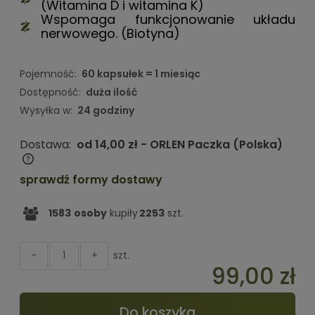
(Witamina D i witamina K)
Wspomaga funkcjonowanie układu
nerwowego. (Biotyna)
Pojemność:
60 kapsułek = 1 miesiąc
Dostępność:
duża ilość
Wysyłka w:
24 godziny
Dostawa:
od 14,00 zł
- ORLEN Paczka
(Polska)
Cena nie zawiera ewentualnych kosztów płatności
sprawdź formy dostawy
1583
osoby
kupiły
2253
szt.
szt.
-
+
99,00 zł
Do koszyka