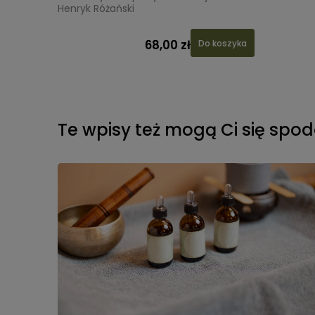
Henryk Różański
68,00 zł
 koszyka
Do koszyka
Te wpisy też mogą Ci się spo