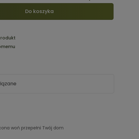
Do koszyka
produkt
jomemu
iązane
nych
sycona woń przepełni Twój dom