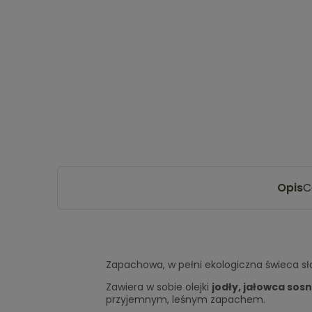
Opis
C
Zapachowa, w pełni ekologiczna świeca s
Zawiera w sobie olejki
jodły, jałowca sosny
przyjemnym, leśnym zapachem.