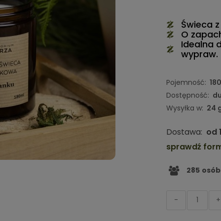
Świeca z
O zapachu
Idealna 
wypraw.
Pojemność:
18
Dostępność:
du
Wysyłka w:
24 
Dostawa:
od 
sprawdź for
285
osób
-
+