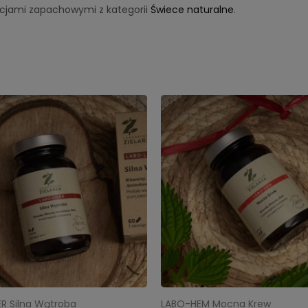
cjami zapachowymi z kategorii
Świece naturalne
.
ER Silna Wątroba
LABO-HEM Mocna Krew