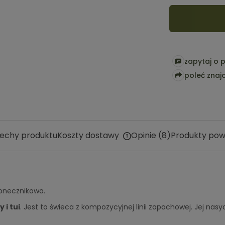
zapytaj o 
poleć zna
echy produktu
Koszty dostawy
Opinie
(8)
Produkty pow
Cena nie zawiera ewentual
kosztów płatności
łonecznikowa.
 i tui
. Jest to świeca z kompozycyjnej linii zapachowej. Jej na