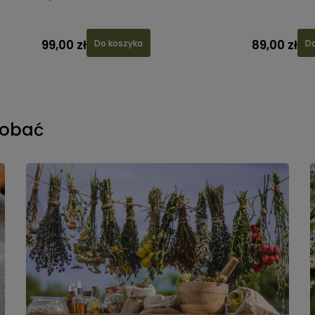
99,00 zł
89,00 zł
Do koszyka
Do
dobać