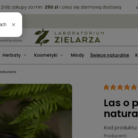
b zakupy za min.
250 zł
i ciesz się darmową dostawą
🌿 Da
Herbaty
Kosmetyki
Miody
Świece naturalne
K
 naturalna
Las o 
natura
Kod produktu:
Producent: