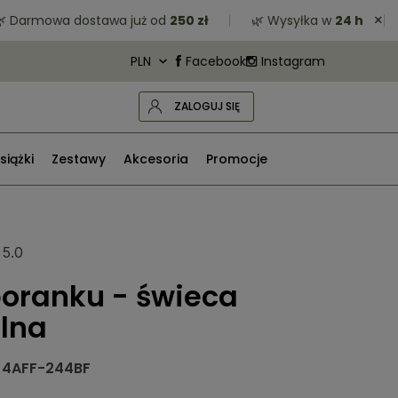
×
rmowa dostawa już od
250 zł
🌿 Wysyłka w
24 h
🌿 
Facebook
Instagram
ZALOGUJ SIĘ
siążki
Zestawy
Akcesoria
Promocje
5.0
poranku - świeca
lna
4AFF-244BF