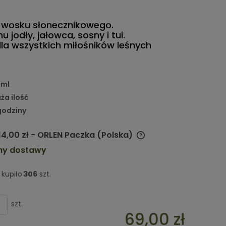
 wosku słonecznikowego.
 jodły, jałowca, sosny i tui.
dla wszystkich miłośników leśnych
0ml
ża ilość
godziny
14,00 zł
- ORLEN Paczka
(Polska)
my dostawy
Cena nie zawiera ewentualnych
kosztów płatności
kupiło
306
szt.
szt.
69,00 zł