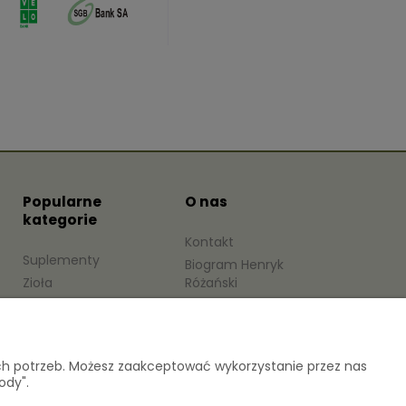
Popularne
O nas
kategorie
Kontakt
Suplementy
Biogram Henryk
Zioła
Różański
Ekstrakty roślinne
Blog
Herbaty
O firmie
Miody
ich potrzeb. Możesz zaakceptować wykorzystanie przez nas
ody".