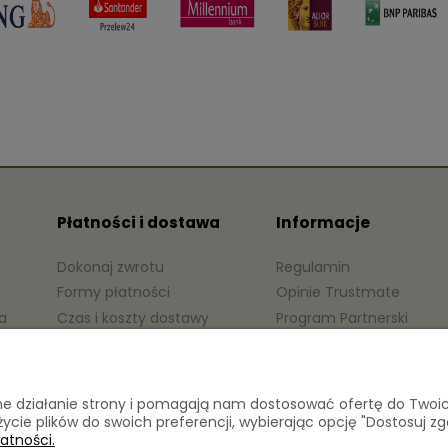
Płatności i dostawa
Informacje
Dokonaj zwrotu
Regulamin
Formy płatności
Opinie Trustmate
a
Czas i koszty dostawy
Program Partnerski
Czas realizacji zamówienia
Polityka prywatności
awne działanie strony i pomagają nam dostosować ofertę do Two
życie plików do swoich preferencji, wybierając opcję "Dostosuj zg
atności.