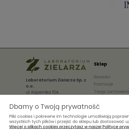
Sklep
Nowości
Laboratorium Zielarza Sp. z
Promocje
o.o.
Twoje zamówieni
ul. Kopernika 10A
05-825 Grodzisk Mazowiecki
Ustawienia konta
Dbamy o Twoją prywatność
Przechowalnia
sklep@laboratoriumzielarza.pl
Pliki cookies i pokrewne im technologie umożliwiają popr
wszystkich tych plików i przejść do sklepu lub dostosować u
+48 732 220 265
Więcej o plikach cookies przeczytasz w naszej Polityce pryw