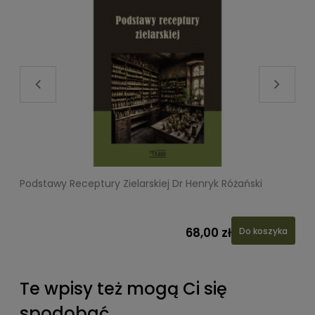
Podstawy Receptury Zielarskiej Dr Henryk Różański
L
68,00 zł
Do koszyka
Te wpisy też mogą Ci się
spodobać