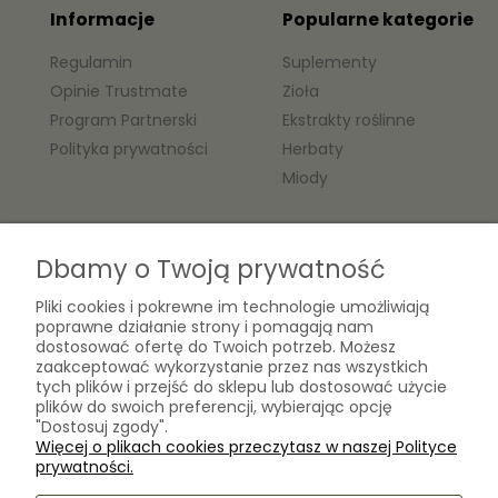
Informacje
Popularne kategorie
Regulamin
Suplementy
Opinie Trustmate
Zioła
Program Partnerski
Ekstrakty roślinne
Polityka prywatności
Herbaty
Miody
O nas
Dbamy o Twoją prywatność
Kontakt
Pliki cookies i pokrewne im technologie umożliwiają
Laboratorium Zielarza Sp. z
poprawne działanie strony i pomagają nam
Biogram Henryk Różański
o.o.
dostosować ofertę do Twoich potrzeb. Możesz
Blog
ul. Kopernika 10A
zaakceptować wykorzystanie przez nas wszystkich
O firmie
tych plików i przejść do sklepu lub dostosować użycie
05-825 Grodzisk Mazowiecki
plików do swoich preferencji, wybierając opcję
"Dostosuj zgody".
Więcej o plikach cookies przeczytasz w naszej Polityce
sklep@laboratoriumzielarza.pl
prywatności.
+48 732 220 265