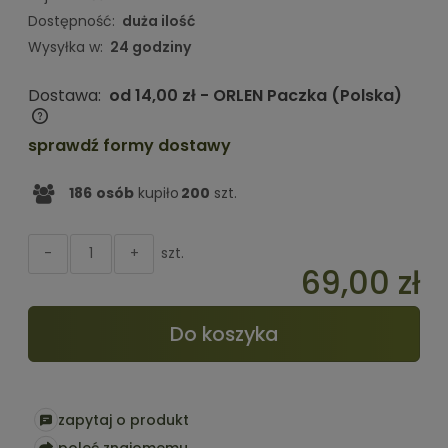
Dostępność:
duża ilość
Wysyłka w:
24 godziny
Dostawa:
od 14,00 zł
- ORLEN Paczka
(Polska)
Cena nie zawiera ewentualnych kosztów płatności
sprawdź formy dostawy
186
osób
kupiło
200
szt.
szt.
-
+
69,00 zł
Do koszyka
zapytaj o produkt
poleć znajomemu