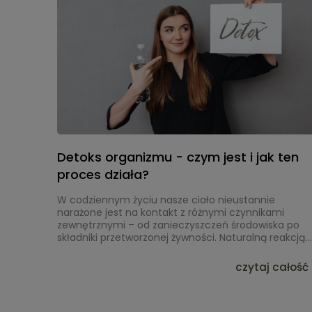
Detoks organizmu - czym jest i jak ten
proces działa?
W codziennym życiu nasze ciało nieustannie
narażone jest na kontakt z różnymi czynnikami
zewnętrznymi – od zanieczyszczeń środowiska po
składniki przetworzonej żywności. Naturalną reakcją
organizmu jest utrzymanie równowagi poprzez
usuwanie zbędnych produktów przemiany materii i
czytaj całość 
neutralizowanie substancji, które mogłyby zaburzyć
jego funkcjonowanie.