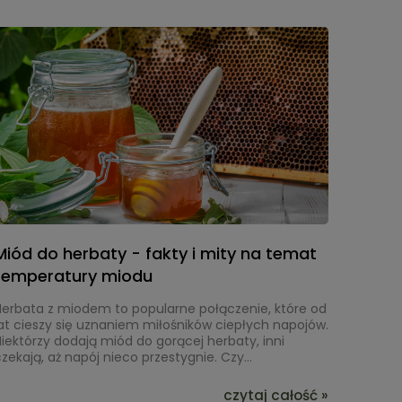
rzedstawimy Ci również proste, codzienne praktyki,
które pozytywnie wpłyną na Twój organizm.
Miód do herbaty - fakty i mity na temat
temperatury miodu
Herbata z miodem to popularne połączenie, które od
at cieszy się uznaniem miłośników ciepłych napojów.
iektórzy dodają miód do gorącej herbaty, inni
zekają, aż napój nieco przestygnie. Czy
temperatura herbaty naprawdę ma znaczenie? Jak
wpływa na smak i strukturę miodu? W tym artykule
czytaj całość »