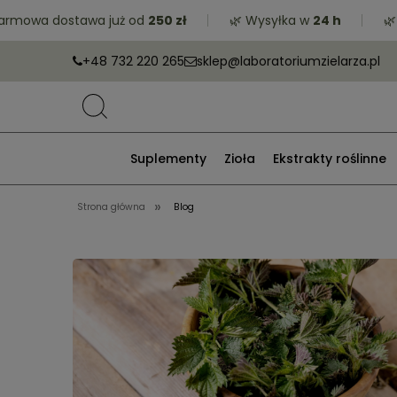
 dostawa już od
250 zł
🌿 Wysyłka w
24 h
🌿 Zrób z
+48 732 220 265
sklep@laboratoriumzielarza.pl
Suplementy
Zioła
Ekstrakty roślinne
»
Strona główna
Blog