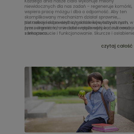
Każdego dnia nasze ciało wykonuje miliony
niewidocznych dla nas zadań – regeneruje komórki,
wspiera pracę mózgu i dba o odporność. Aby ten
skomplikowany mechanizm działał sprawnie,
potrzebuje odpowiednich składników odżywczych, w
Nie należy lekceważyć sygnałów wysyłanych nam
tym witamin. Ich niedobór może wpływać na nasze
przez organizm, a w razie wątpliwości, konsultować j
samopoczucie i funkcjonowanie. Skurcze i osłabieni
z lekarzem.
mięśni, pękające naczynka, zmęczenie lub ogólne
osłabienie organizmu — to subtelne, ale ważne
czytaj całość 
komunikaty, które mogą mówić nam o tym, że coś
może być nie tak.