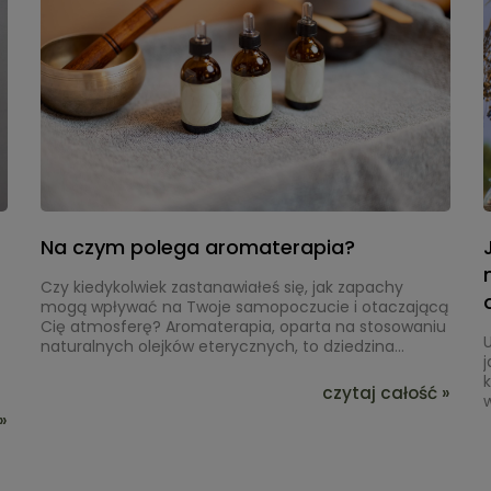
Na czym polega aromaterapia?
Czy kiedykolwiek zastanawiałeś się, jak zapachy
mogą wpływać na Twoje samopoczucie i otaczającą
Cię atmosferę? Aromaterapia, oparta na stosowaniu
U
naturalnych olejków eterycznych, to dziedzina
j
mogąca wspierać relaks i codzienną harmonię. W
k
artykule opowiemy, na czym polega ta praktyka, jak
czytaj całość »
w
dobrać olejki i jak bezpiecznie zacząć swoją przygodę
»
d
z zapachami. To zaproszenie do odkrywania
u
naturalnych sposobów na tworzenie przyjaznego
p
otoczenia.