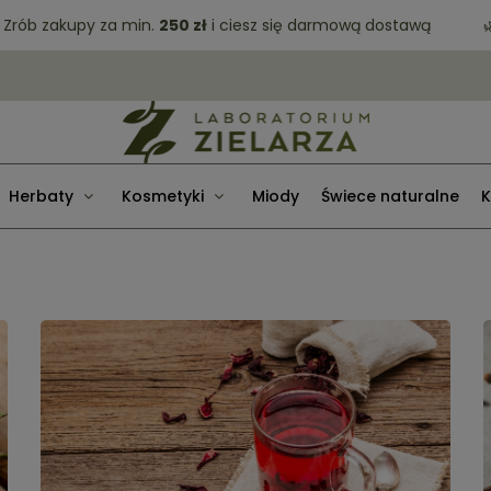
akupy za min.
250 zł
i ciesz się darmową dostawą
🌿 Darm
Herbaty
Kosmetyki
Miody
Świece naturalne
K