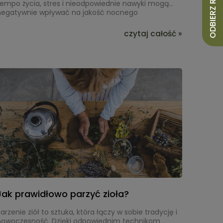
ODBIERZ RABAT 10%
tempo życia, stres i nieodpowiednie nawyki mogą
negatywnie wpływać na jakość nocnego
wypoczynku. Wprowadzenie właściwych rytuałów
przed snem pomaga uspokoić umysł, wyciszyć
czytaj całość »
rganizm i poprawić higienę snu.
Jak prawidłowo parzyć zioła?
arzenie ziół to sztuka, która łączy w sobie tradycję i
nowoczesność. Dzięki odpowiednim technikom