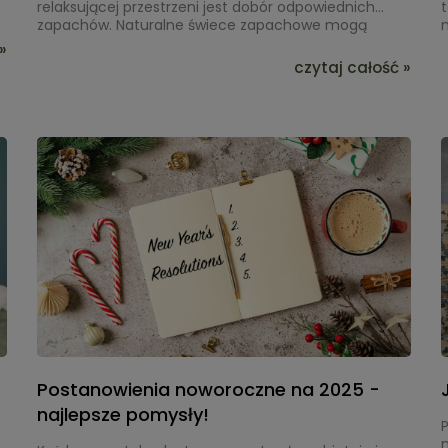
relaksującej przestrzeni jest dobór odpowiednich
zapachów. Naturalne świece zapachowe mogą
wypełnić wnętrza subtelnym aromatem, który
»
y
sprzyja odpoczynkowi i wyciszeniu. Wosk sojowy,
czytaj całość »
często stosowany w ekologicznych świecach,
o
pozwala cieszyć się zapachem bez obciążania
powietrza zbędnymi substancjami. Wybór świec
wykonanych z naturalnych składników nie tylko
podkreśla estetykę wnętrza, ale także pozwala
stworzyć harmonijną przestrzeń do relaksu.
Postanowienia noworoczne na 2025 -
najlepsze pomysły!
P