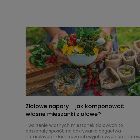
są tradycyjnie wykorzystywane jako wsparcie
organizmu w okresach nasilonych objawów
towarzyszących alergii. Warto jednak pamiętać, że
chociaż możesz stosować te naturalne środki jako
uzupełnienie terapii, nie zastępują one konsultacji z
lekarzem ani profesjonalnego leczenia. W poniższy
artykule przedstawimy przegląd ziół i naturalnych
metod, które mogą wspomagać organizm w
łagodzeniu objawów alergii.
Ziołowe napary - jak komponować
własne mieszanki ziołowe?
Tworzenie własnych
mieszanek ziołowych
to
doskonały sposób na odkrywanie bogactwa
naturalnych składników i ich wyjątkowych
aromató