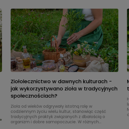
p
Ziołolecznictwo w dawnych kulturach -
jak wykorzystywano zioła w tradycyjnych
społecznościach?
l
Zioła od wieków odgrywały istotną rolę w
N
codziennym życiu wielu kultur, stanowiąc część
c
tradycyjnych praktyk związanych z dbałością o
»
organizm i dobre samopoczucie. W różnych
społecznościach wykorzystywano je w różnorodny