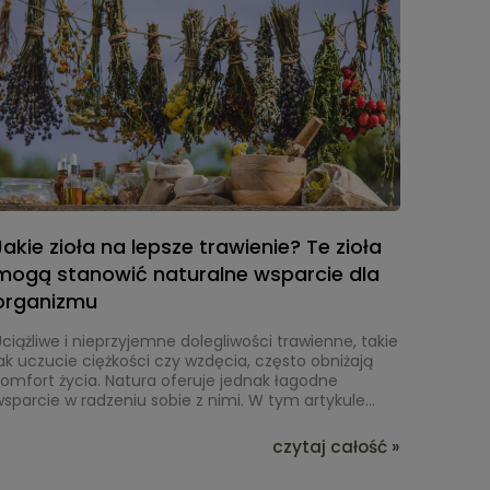
Jakie zioła na lepsze trawienie? Te zioła
mogą stanowić naturalne wsparcie dla
organizmu
ciążliwe i nieprzyjemne dolegliwości trawienne, takie
ak uczucie ciężkości czy wzdęcia, często obniżają
omfort życia. Natura oferuje jednak łagodne
sparcie w radzeniu sobie z nimi. W tym artykule
owiesz się, jak popularne zioła mogą wesprzeć Twój
kład pokarmowy i przynieść ulgę. Warto jednak
czytaj całość »
amiętać, że zioła najskuteczniej działają w
połączeniu ze zdrowymi nawykami. Dlatego