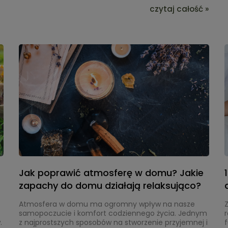
sposób, zarówno w codziennej diecie, jak i w
czytaj całość »
obrzędach rytualnych. Wiedza na temat roślin była
k
przekazywana z pokolenia na pokolenie, a wiele
dawnych zwyczajów związanych z ich stosowaniem
przetrwało do dziś. Leki roślinne były podstawowym
elementem ziołolecznictwa, które było najstarszą
m
metodą leczenia, co potwierdzają historyczne
dokumenty i badania archeologiczne.
Jak poprawić atmosferę w domu? Jakie
zapachy do domu działają relaksująco?
Atmosfera w domu ma ogromny wpływ na nasze
samopoczucie i komfort codziennego życia. Jednym
w
.
z najprostszych sposobów na stworzenie przyjemnej i
f