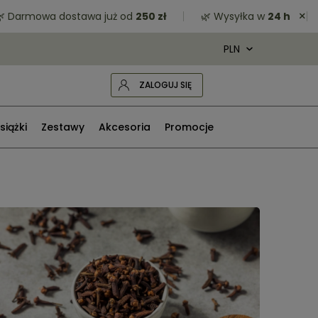
×
owa dostawa już od
250 zł
🌿 Wysyłka w
24 h
🌿 Zró
ZALOGUJ SIĘ
siążki
Zestawy
Akcesoria
Promocje