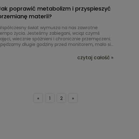
Jak poprawić metabolizm i przyspieszyć
przemianę materii?
Współczesny świat wymusza na nas zawrotne
tempo życia. Jesteśmy zabiegani, wciąż czymś
ajęci, wiecznie spóźnieni i chronicznie przemęczeni.
Spędzamy długie godziny przed monitorem, mało się
ruszamy, jemy w pośpiechu często to, co mamy
akurat pod ręką. Gdy zauważamy pierwsze
czytaj całość »
iechciane kilogramy, zadajemy sobie pytanie, co z
ym zrobić, jak przyspieszyć metabolizm, wrócić do
dobrej formy i zapobiec schorzeniom wynikającym z
niezdrowego trybu życia? Zrozumienie procesu
etabolizmu staje się w tym kontekście niezwykle
stotne.
«
1
2
»