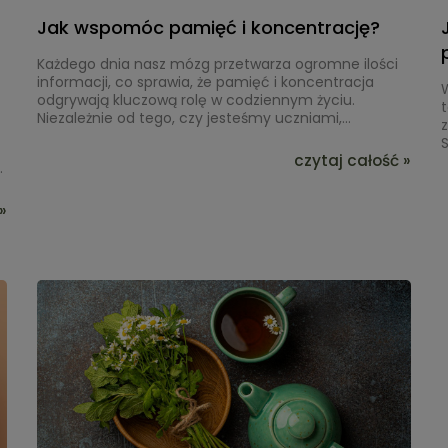
Jak wspomóc pamięć i koncentrację?
Każdego dnia nasz mózg przetwarza ogromne ilości
informacji, co sprawia, że pamięć i koncentracja
odgrywają kluczową rolę w codziennym życiu.
Niezależnie od tego, czy jesteśmy uczniami,
z
studentami, pracownikami biurowymi czy osobami
starszymi, zdolność do skutecznego zapamiętywania
czytaj całość »
o
i koncentracji ma znaczący wpływ na naszą
produktywność i jakość życia. Niestety, współczesny
n
u
styl życia, pełen stresu, szybkiego tempa i nadmiaru
»
t
bodźców, często utrudnia utrzymanie optymalnej
,
sprawności umysłowej. W niniejszym artykule
zastanowimy się, jak wspomóc pamięć i
m
koncentrację, aby cieszyć się lepszą wydajnością
i
umysłową.