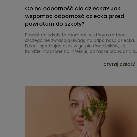
Co na odporność dla dziecka? Jak
wspomóc odporność dziecka przed
powrotem do szkoły?
Powrót do szkoły to moment, w którym rodzice
szczególnie zwracają uwagę na
odporność dziecka
.
Dzieci, spędzając czas w grupie rówieśników, są
bardziej narażone na
infekcje
, co może prowadzić d
częstych przeziębień i innych chorób. Właśnie
dlatego tak ważne jest, aby przed rozpoczęciem rok
czytaj całość 
szkolnego zadbać o
wzmocnienie odporności
dziecka
. Warto zwrócić uwagę na naturalne składniki
które mogą wspierać odporność dzieci w celu
wzmocnienia odporności.