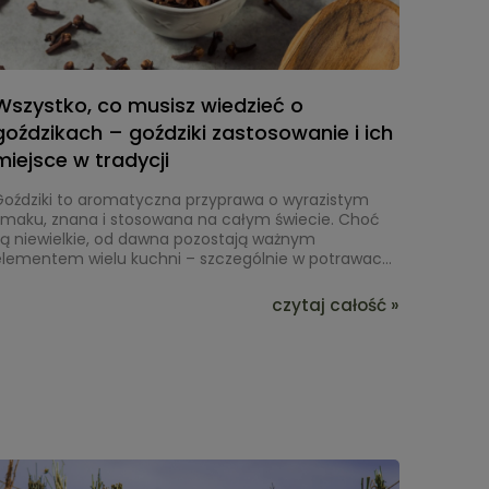
Wszystko, co musisz wiedzieć o
goździkach – goździki zastosowanie i ich
miejsce w tradycji
oździki to
aromatyczna przyprawa
o wyrazistym
smaku, znana i stosowana
na całym świecie
. Choć
są niewielkie, od dawna pozostają ważnym
elementem wielu kuchni – szczególnie w potrawach
sezonowych, napojach i daniach, które wymagają
intensywnego, korzennego akcentu. Wspomnienie
czytaj całość »
oździków większości osób kojarzy się z
charakterystycznym zapachem obecnym w
domowej kuchni, zwłaszcza w okresach, gdy częściej
ięga się po ciepłe napoje czy wypieki.