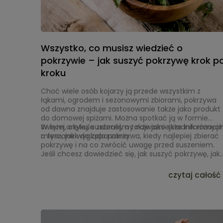
Wszystko, co musisz wiedzieć o
pokrzywie – jak suszyć pokrzywę krok p
kroku
Choć wiele osób kojarzy ją przede wszystkim z
łąkami, ogrodem i sezonowymi zbiorami, pokrzywa
od dawna znajduje zastosowanie także jako produkt
do domowej spiżarni. Można spotkać ją w formie
świeżej, ciętej, suszonej, a także jako składnik różnyc
W tym artykule zebraliśmy najważniejsze informacje
mieszanek do zaparzania.
o tym, jak wygląda pokrzywa, kiedy najlepiej zbierać
pokrzywę i na co zwrócić uwagę przed suszeniem.
Jeśli chcesz dowiedzieć się, jak suszyć pokrzywę, jak
obchodzić się z jej liśćmi i jak przygotować surowiec
do dalszego wykorzystania, ten poradnik pomoże Ci
czytaj całość 
uporządkować podstawy. Skupiamy się tutaj na
praktycznych kwestiach: rozpoznaniu rośliny,
zbiorach, bezpieczeństwie oraz przygotowaniu
pokrzywy do suszenia i późniejszego użycia w kuchni.