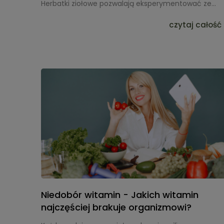
Herbatki ziołowe
pozwalają eksperymentować ze
smakiem, łącząc takie składniki jak
rumianek
,
pokrzywa
,
kwiat ślazu
czy
trawa cytrynowa
.
czytaj całość 
Odpowiednio dobrane proporcje sprawiają, że napar
są harmonijne i dopasowane do indywidualnych
upodobań.
Niedobór witamin - Jakich witamin
najczęściej brakuje organizmowi?