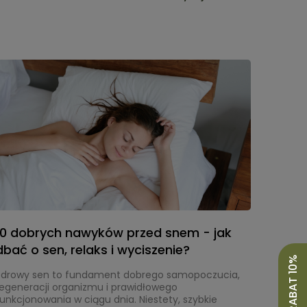
przyjrzymy się faktom i mitom dotyczącym
dodawania miodu do herbaty oraz podpowiemy,
iedy najlepiej go dodać, aby cieszyć się pełnią jego
walorów.
10 dobrych nawyków przed snem - jak
dbać o sen, relaks i wyciszenie?
Zdrowy sen to fundament dobrego samopoczucia,
regeneracji organizmu i prawidłowego
unkcjonowania w ciągu dnia. Niestety, szybkie