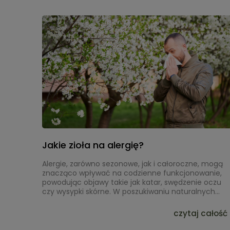
Jakie zioła na alergię?
Alergie, zarówno sezonowe, jak i całoroczne, mogą
znacząco wpływać na codzienne funkcjonowanie,
powodując objawy takie jak katar, swędzenie oczu
czy wysypki skórne. W poszukiwaniu naturalnych
metod łagodzenia tych dolegliwości, wiele osób
sięga po surowce zielarskie, które od wieków są
czytaj całość 
wykorzystywane w tradycyjnych praktykach. Zioła
takie jak pokrzywa zwyczajna czy czarnuszka siewna