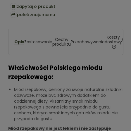
zapytaj o produkt
poleć znajomemu
Koszty
Cechy
Opin
Opis
dostawy
Zastosowanie
Przechowywanie
produktu
(13
Cena nie 
kosztów pł
Właściwości Polskiego miodu
rzepakowego:
Miód rzepakowy, ceniony za swoje naturalne składniki
odżywcze, może być zdrowym dodatkiem do
codziennej diety. Aksamitny smak miodu
rzepakowego z pewnością przypadnie do gustu
osobom, którym smak innych gatunków miodu nie
przypada do gustu.
Miód rzepakowy nie jest lekiem i nie zastępuje