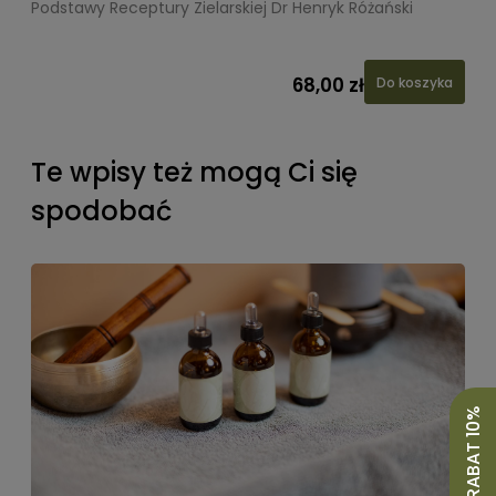
Podstawy Receptury Zielarskiej Dr Henryk Różański
L
68,00 zł
Do koszyka
Te wpisy też mogą Ci się
spodobać
ODBIERZ RABAT 10%