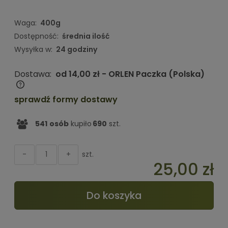
Waga:
400g
Dostępność:
średnia ilość
Wysyłka w:
24 godziny
Dostawa:
od 14,00 zł
- ORLEN Paczka
(Polska)
Cena nie zawiera ewentualnych kosztów płatności
sprawdź formy dostawy
541
osób
kupiło
690
szt.
szt.
-
+
25,00 zł
Do koszyka