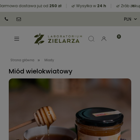
×
armowa dostawa już od
250 zł
🌿 Wysyłka w
24 h
🌿 Zrób zakupy
»
Strona główna
Miody
Miód wielokwiatowy