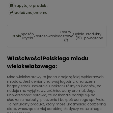
zapytaj o produkt
poleć znajomemu
Koszty
Sposób
Opinie
Produkty
Opis
dostawy
Zastosowanie
użycia
(15)
powiązane
Cena nie zawiera ewentualny
kosztów płatności
Właściwości Polskiego miodu
wielokwiatowego:
Miód wielokwiatowy to jeden z najczęściej wybieranych
miodów. Jest ceniony za swój łagodny, a zarazem
bogaty smak. Powstaje z nektaru różnych kwiatów, co
nadaje mu wyjątkowy, zróżnicowany aromat. Jego
uniwersalność sprawia, że doskonale nadaje się do
słodzenia herbaty, pieczenia i bezpośredniego spożycia.
To naturalny produkt, który może urozmaicić codzienną
dietę, wnosząc do niej odrobinę słodyczy naturalnego