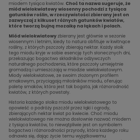
miodem tysiąca kwiatów.
Choć ta nazwa sugeruje, że
miód wielokwiatowy wiosenny pochodzi z tysiąca
gatunków roślin, w rzeczywistości zbierany jest on
zazwyczaj z kilkuset różnych gatunków kwiatów,
które tworzą bujną mozaikę na łąkach i polach.
Miód wielokwiatowy
zbierany jest głównie w sezonie
wiosennym i letnim, kiedy to natura obfituje w kwitnące
rośliny, z których pszczoły zbierają nektar. Każdy słoik
tego miodu kryje w sobie esencję tych słonecznych dni,
przekazując bogactwo składników odżywczych
naturalnego pochodzenia, które pszczoły umiejętnie
gromadzą i umieszczają w miodzie wielokwiatowym.
Miody wielokwiatowe, ze swoim złożonym profilem
smakowym, przyciągają miłośników miodu, oferując
paletę smaków, która jest tak bogata, jak różnorodność
kwiatów, z których powstały.
Historia każdego słoika miodu wielokwiatowego to
opowieść o podróży pszczół przez łąki i ogrody,
zbierających nektar kwiat po kwiecie. Choć miodu
wielokwiatowego nie można dosłownie nazwać miodem
z tysiąca kwiatów, to niewątpliwie jest on symbolem
bogactwa i różnorodności przyrody, która każdego roku
odnawia się, dając życie temu wyjątkowemu