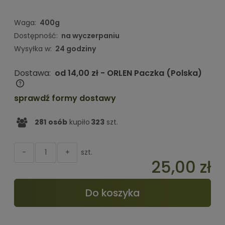
Waga:
400g
Dostępność:
na wyczerpaniu
Wysyłka w:
24 godziny
Dostawa:
od 14,00 zł
- ORLEN Paczka
(Polska)
Cena nie zawiera ewentualnych kosztów płatności
sprawdź formy dostawy
281
osób
kupiło
323
szt.
szt.
-
+
25,00 zł
Do koszyka