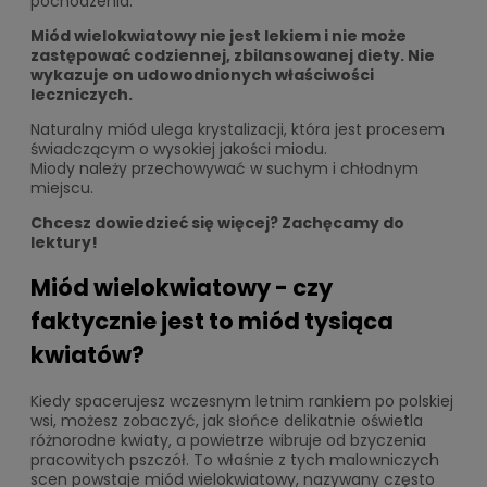
pochodzenia.
Miód wielokwiatowy nie jest lekiem i nie może
zastępować codziennej, zbilansowanej diety. Nie
wykazuje on udowodnionych właściwości
leczniczych.
Naturalny miód ulega krystalizacji, która jest procesem
świadczącym o wysokiej jakości miodu.
Miody należy przechowywać w suchym i chłodnym
miejscu.
Chcesz dowiedzieć się więcej? Zachęcamy do
lektury!
Miód wielokwiatowy - czy
faktycznie jest to miód tysiąca
kwiatów?
Kiedy spacerujesz wczesnym letnim rankiem po polskiej
wsi, możesz zobaczyć, jak słońce delikatnie oświetla
różnorodne kwiaty, a powietrze wibruje od bzyczenia
pracowitych pszczół. To właśnie z tych malowniczych
scen powstaje miód wielokwiatowy, nazywany często