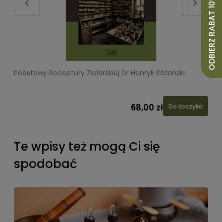
ODBIERZ RABAT 10%
Podstawy Receptury Zielarskiej Dr Henryk Różański
L
68,00 zł
Do koszyka
Te wpisy też mogą Ci się
spodobać