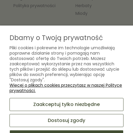
Polityka prywatności
Herbaty
Miody
O nas
Dbamy o Twoją prywatność
Kontakt
Pliki cookies i pokrewne im technologie umożliwiają
Laboratorium Zielarza Sp. z
poprawne działanie strony i pomagają nam
Biogram Henryk Różański
o.o.
dostosować ofertę do Twoich potrzeb. Możesz
Blog
ul. Kopernika 10A
zaakceptować wykorzystanie przez nas wszystkich
O firmie
tych plików i przejść do sklepu lub dostosować użycie
05-825 Grodzisk Mazowiecki
plików do swoich preferencji, wybierając opcję
"Dostosuj zgody".
Więcej o plikach cookies przeczytasz w naszej Polityce
sklep@laboratoriumzielarza.pl
prywatności.
+48 732 220 265
Zaakceptuj tylko niezbędne
Dostosuj zgody