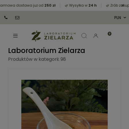
×
owa dostawa już od
250 zł
🌿 Wysyłka w
24 h
🌿 Zrób zakupy za
Laboratorium Zielarza
Produktów w kategorii: 98