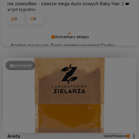
nie zawiodłam - zawsze mega dużo nowych Baby Hair :) ❤️
w tym tygodniu
0
0
Komentarz sklepu
Bardzo cieszy nas Twoja świetna recenzja! Ciężko
pracujemy, aby sprostać wymaganiom klientów takich
jak Ty i jesteśmy zadowoleni, że nam się udało. Mamy
nadzieję, że do nas wrócisz :) Pozdrawiamy
podgląd
Aneta
zweryfikowano