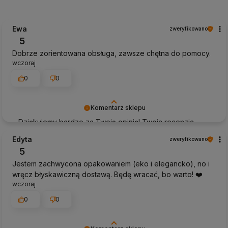
Ewa
zweryfikowano
5
Dobrze zorientowana obsługa, zawsze chętna do pomocy.
wczoraj
0
0
Komentarz sklepu
Dziękujemy bardzo za Twoją opinię! Twoja recenzja
wiele dla nas znaczy - dzięki niej wiemy, że jesteśmy na
Edyta
zweryfikowano
właściwym torze :) Z pozdrowieniami, obsługa sklepu.
5
Jestem zachwycona opakowaniem (eko i elegancko), no i
wręcz błyskawiczną dostawą. Będę wracać, bo warto! ❤️
wczoraj
0
0