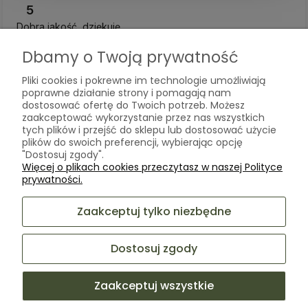
5
Dobra jakość, dziękuję
w tym tygodniu
Dbamy o Twoją prywatność
0
0
Pliki cookies i pokrewne im technologie umożliwiają
poprawne działanie strony i pomagają nam
Komentarz sklepu
dostosować ofertę do Twoich potrzeb. Możesz
zaakceptować wykorzystanie przez nas wszystkich
Bardzo cieszy nas Twoja świetna recenzja! Ciężko
tych plików i przejść do sklepu lub dostosować użycie
pracujemy, aby sprostać wymaganiom klientów takich
plików do swoich preferencji, wybierając opcję
jak Ty i jesteśmy zadowoleni, że nam się udało. Mamy
"Dostosuj zgody".
nadzieję, że do nas wrócisz :) Pozdrawiamy
podgląd
Więcej o plikach cookies przeczytasz w naszej Polityce
prywatności.
Zaakceptuj tylko niezbędne
Dostosuj zgody
Zaakceptuj wszystkie