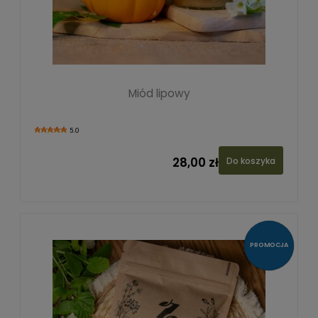
Miód lipowy
5.0
28,00 zł
Do koszyka
PROMOCJA