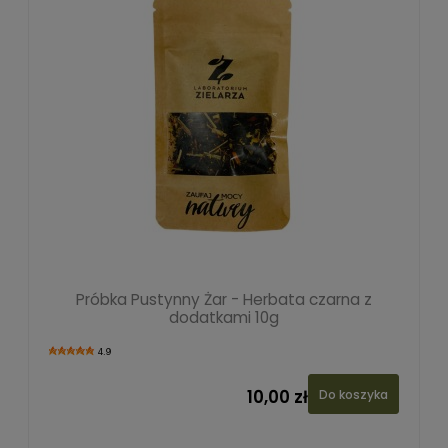
Próbka Pustynny Żar - Herbata czarna z
dodatkami 10g
4.9
10,00 zł
Do koszyka