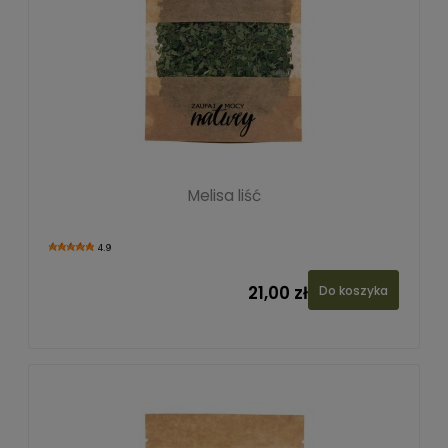
Melisa liść
4.9
21,00 zł
Do koszyka