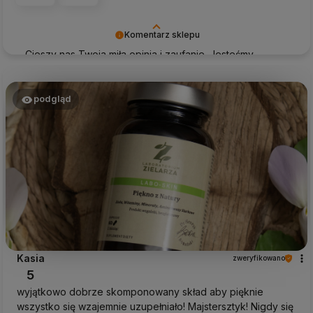
Komentarz sklepu
Cieszy nas Twoja miła opinia i zaufanie. Jesteśmy
wdzięczni za tak wspaniałych klientów jak Ty. Z
pozdrowieniami, obsługa sklepu.
podgląd
Kasia
zweryfikowano
5
wyjątkowo dobrze skomponowany skład aby pięknie
wszystko się wzajemnie uzupełniało! Majstersztyk! Nigdy się