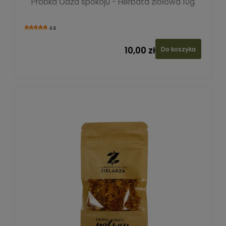
Próbka Oaza spokoju - Herbata ziołowa 10g
4.8
10,00 zł
Do koszyka