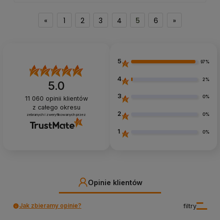
«
1
2
3
4
5
6
»
5
97%
4
2%
5.0
3
0%
11 060
opinii klientów
z całego okresu
2
0%
zebranych i zweryfikowanych przez
1
0%
Opinie klientów
Jak zbieramy opinie?
filtry