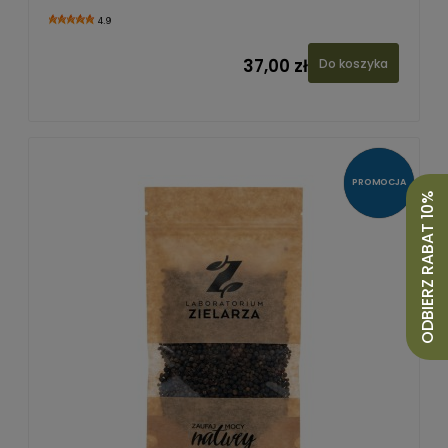
4.9
37,00 zł
Do koszyka
PROMOCJA
ODBIERZ RABAT 10%