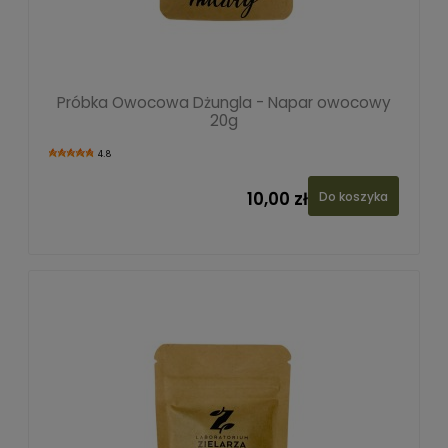
Próbka Owocowa Dżungla - Napar owocowy
20g
4.8
10,00 zł
Do koszyka