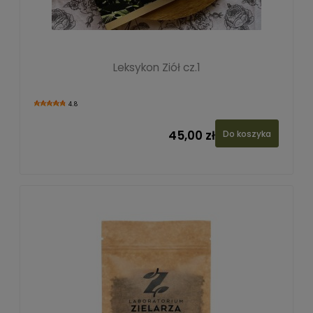
Leksykon Ziół cz.1
4.8
45,00 zł
Do koszyka