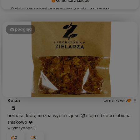
Komentarz sklepu
Dziękujemy za tak pozytywną opinię - to czysta
przyjemność obsługiwać takich klientów! Doceniamy
czas i wysiłek włożony w podzielenie się z nami Twoimi
doświadczeniami. Do zobaczenia!
podgląd
Kasia
zweryfikowano
5
herbata, którą można wypić i zjeść 🥰 moja i dzieci ulubiona
smakowo ❤️
w tym tygodniu
0
0