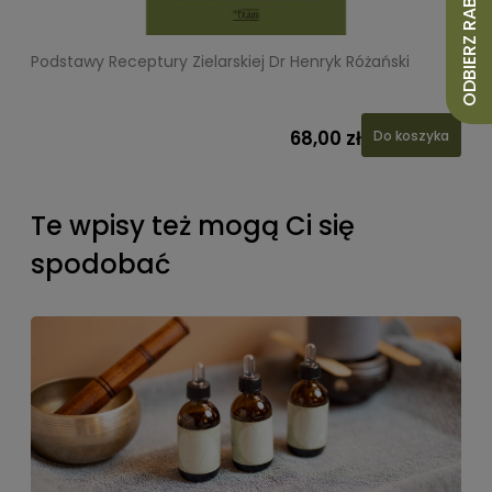
ODBIERZ RABAT 10%
Podstawy Receptury Zielarskiej Dr Henryk Różański
L
68,00 zł
Do koszyka
Te wpisy też mogą Ci się
spodobać