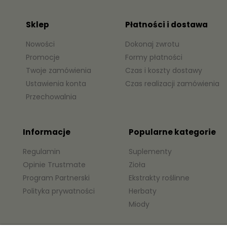
Sklep
Płatności i dostawa
Nowości
Dokonaj zwrotu
Promocje
Formy płatności
Twoje zamówienia
Czas i koszty dostawy
Ustawienia konta
Czas realizacji zamówienia
Przechowalnia
Informacje
Popularne kategorie
Regulamin
Suplementy
Opinie Trustmate
Zioła
Program Partnerski
Ekstrakty roślinne
Polityka prywatności
Herbaty
Miody