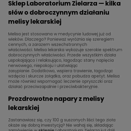
Sklep Laboratorium Zielarza — kilka
słów o dobroczynnym działaniu
melisy lekarskiej
Melisa jest stosowana w medycynie ludowej już od
wieków. Dlaczego? Ponieważ wyróżnia się szeregiem
cennych, a zarazem wszechstronnych
właściwości. Melisa lekarska wykazuje szerokie spektrum
dobroczynnych właściwości. Przede wszystkim działa
uspokajająco i relaksująco, łagodząc stany napięcia
nerwowego, niepokoju i ułatwiając
zasypianie. Dodatkowo, wspiera trawienie, łagodząc
wzdęcia i skurcze żołądka, oraz pobudza apetyt. Melisa
może również wspomagać leczenie opryszczki oraz
działać przeciwzapalnie i przeciwbakteryjnie.
Prozdrowotne napary z melisy
lekarskiej
Zastanawiasz się, czy 100 g suszonych liści tego zioła
okaże się dobrą inwestycją? Nie wahaj się, składając
zamówienie w
sklepie
Laboratorium Zielarza już dziś.