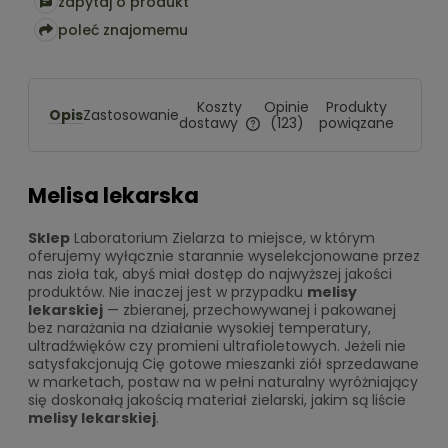
zapytaj o produkt
poleć znajomemu
Koszty
Opinie
Produkty
Opis
Zastosowanie
dostawy
(123)
powiązane
Cena nie zawiera ewentualnych
kosztów płatności
Melisa lekarska
Sklep
Laboratorium Zielarza to miejsce, w którym
oferujemy wyłącznie starannie wyselekcjonowane przez
nas zioła tak, abyś miał dostęp do najwyższej jakości
produktów. Nie inaczej jest w przypadku
melisy
lekarskiej
— zbieranej, przechowywanej i pakowanej
bez narażania na działanie wysokiej temperatury,
ultradźwięków czy promieni ultrafioletowych. Jeżeli nie
satysfakcjonują Cię gotowe mieszanki ziół sprzedawane
w marketach, postaw na w pełni naturalny wyróżniający
się doskonałą jakością materiał zielarski, jakim są liście
melisy lekarskiej
.