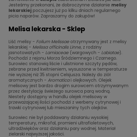
Jesteśmy przekonani, że dobroczynne działanie
melisy
lekarskiej
poczujesz już po kilku dniach regularnego
picia naparów. Zapraszamy do zakupów!
Melisa lekarska - Sklep
Liść melisy -
Folium Melissae
otrzymywany jest z melisy
lekarskiej -
Melissa officinalis Linne
, z rodziny
jasnotowatych -
Lamiaceae
(wargowych -
Labiatae
).
Pochodzi z rejonu Morza Śródziemnego i Czarnego.
Surowiec stanowią liście i ulistnione szczyty pędów,
zebrane przed kwitnieniem, wysuszone w temperaturze
nie wyższej niż 35 stopni Celsjusza. Należy do ziół
aromatycznych -
Aromatica
i olejkowych. Olejek
melisowy jest bardzo drogim surowcem otrzymywanym
przez destylację świeżego surowca parą wodną.
Niestety dostępny w handlu olejek melisowy w
przeważającej ilości pochodzi z werbeny cytrynowej i
trawki cytrynowej lub mieszaniny tych olejków.
Surowiec nie był poddawany działaniu wysokiej
temperatury, mikrofal, promieni ultrafioletowych,
ultradźwięków oraz działaniu pary wodnej. Materiał
zielarski najwyższej jakości.