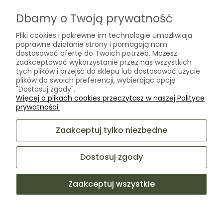
O nas
Dbamy o Twoją prywatność
Kontakt
Pliki cookies i pokrewne im technologie umożliwiają
Laboratorium Zielarza Sp. z
Biogram Henryk Różański
poprawne działanie strony i pomagają nam
o.o.
dostosować ofertę do Twoich potrzeb. Możesz
Blog
ul. Kopernika 10A
zaakceptować wykorzystanie przez nas wszystkich
O firmie
tych plików i przejść do sklepu lub dostosować użycie
05-825 Grodzisk Mazowiecki
plików do swoich preferencji, wybierając opcję
"Dostosuj zgody".
Więcej o plikach cookies przeczytasz w naszej Polityce
sklep@laboratoriumzielarza.pl
prywatności.
+48 732 220 265
Zaakceptuj tylko niezbędne
Dostosuj zgody
Zaakceptuj wszystkie
Sklep internetowy Shoper Premium
Facebook
Instagram