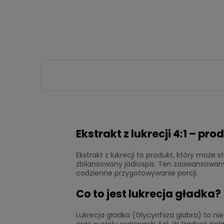
Ekstrakt z lukrecji 4:1 – p
Ekstrakt z lukrecji to produkt, który moż
zbilansowany jadłospis. Ten zaawansowany
codzienne przygotowywanie porcji.
Co to jest lukrecja gładka?
Lukrecja gładka (Glycyrrhiza glabra) to n
oraz w wielu regionach Azji. W tradycji zie