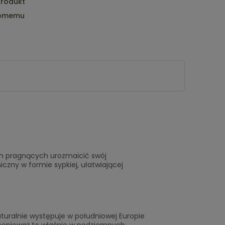
produkt
jomemu
ych pragnących urozmaicić swój
zny w formie sypkiej, ułatwiającej
aturalnie występuje w południowej Europie
eń, ponieważ to właśnie w podziemnych