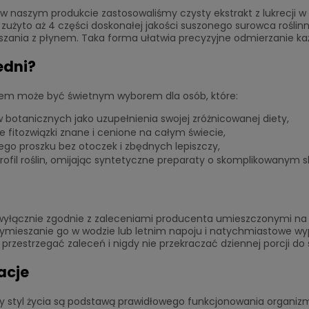
 naszym produkcie zastosowaliśmy czysty ekstrakt z lukrecji w pr
zużyto aż 4 części doskonałej jakości suszonego surowca roślinn
zania z płynem. Taka forma ułatwia precyzyjne odmierzanie każ
edni?
em może być świetnym wyborem dla osób, które:
w botanicznych jako uzupełnienia swojej zróżnicowanej diety,
e fitozwiązki znane i cenione na całym świecie,
ego proszku bez otoczek i zbędnych lepiszczy,
rofil roślin, omijając syntetyczne preparaty o skomplikowanym 
 wyłącznie zgodnie z zaleceniami producenta umieszczonymi na 
ymieszanie go w wodzie lub letnim napoju i natychmiastowe wyp
przestrzegać zaleceń i nigdy nie przekraczać dziennej porcji do 
acje
y styl życia są podstawą prawidłowego funkcjonowania organizmu