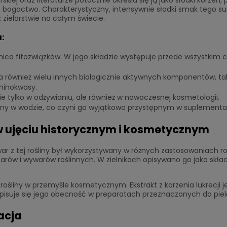
sze bogactwo. Charakterystyczny, intensywnie słodki smak tego sur
zielarstwie na całym świecie.
:
bnica fitozwiązków. W jego składzie występuje przede wszystkim
a również wielu innych biologicznie aktywnych komponentów, ta
aminokwasy.
e tylko w odżywianiu, ale również w nowoczesnej kosmetologii.
lny w wodzie, co czyni go wyjątkowo przystępnym w suplementac
 ujęciu historycznym i kosmetycznym
 z tej rośliny był wykorzystywany w różnych zastosowaniach ro
rów i wywarów roślinnych. W zielnikach opisywano go jako skła
j rośliny w przemyśle kosmetycznym. Ekstrakt z korzenia lukrecj
pisuje się jego obecność w preparatach przeznaczonych do pielę
acja