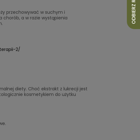
ODBIERZ RABAT 10%
ależy przechowywać w suchym i
 chorób, a w razie wystąpienia
m.
terapii-2/
nej diety. Choć ekstrakt z lukrecji jest
tologicznie kosmetykiem do użytku
owe.