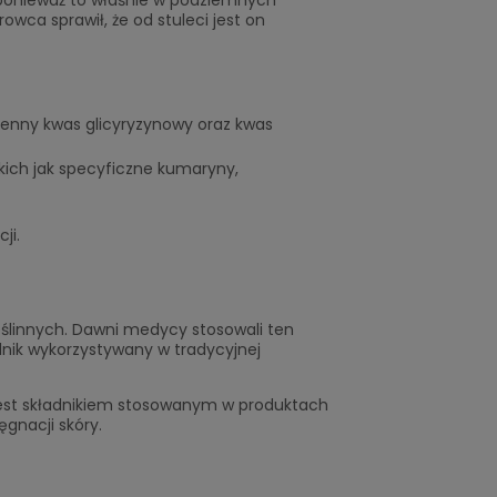
owca sprawił, że od stuleci jest on
 cenny kwas glicyryzynowy oraz kwas
kich jak specyficzne kumaryny,
ji.
ślinnych. Dawni medycy stosowali ten
dnik wykorzystywany w tradycyjnej
i jest składnikiem stosowanym w produktach
gnacji skóry.