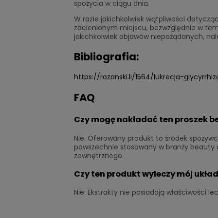
spożycia w ciągu dnia.
W razie jakichkolwiek wątpliwości dotyczą
zacienionym miejscu, bezwzględnie w temp
jakichkolwiek objawów niepożądanych, nal
Bibliografia:
https://rozanski.li/1564/lukrecja-glycyrrhi
FAQ
Czy mogę nakładać ten proszek be
Nie. Oferowany produkt to środek spożywcz
powszechnie stosowany w branży beauty d
zewnętrznego.
Czy ten produkt wyleczy mój układ
Nie. Ekstrakty nie posiadają właściwości l