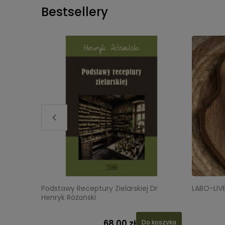
Bestsellery
Podstawy Receptury Zielarskiej Dr
LABO-LIV
Henryk Różański
68,00 zł
 koszyka
Do koszyka