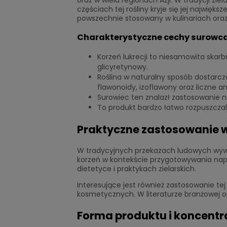
częściach tej rośliny kryje się jej najwięk
powszechnie stosowany w kulinariach oraz 
Charakterystyczne cechy surowca
Korzeń lukrecji to niesamowita skar
glicyretynowy.
Roślina w naturalny sposób dostarcz
flawonoidy, izoflawony oraz liczne 
Surowiec ten znalazł zastosowanie ni
To produkt bardzo łatwo rozpuszcza
Praktyczne zastosowanie w
W tradycyjnych przekazach ludowych wywar
korzeń w kontekście przygotowywania napa
dietetyce i praktykach zielarskich.
Interesujące jest również zastosowanie te
kosmetycznych. W literaturze branżowej o
Forma produktu i koncentr