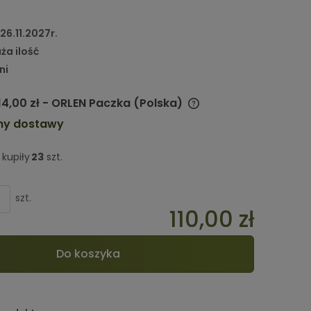
26.11.2027r.
ża ilość
ni
14,00 zł
- ORLEN Paczka
(Polska)
my dostawy
Cena nie zawiera ewentualnych
kosztów płatności
kupiły
23
szt.
szt.
110,00 zł
Do koszyka