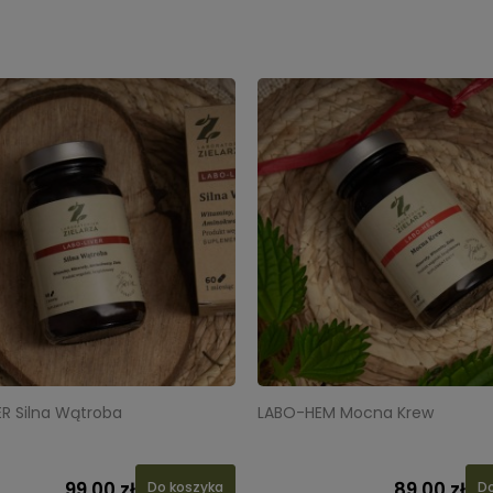
ER Silna Wątroba
LABO-HEM Mocna Krew
99,00 zł
89,00 zł
Do koszyka
Do