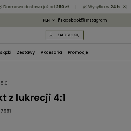
×
rmowa dostawa już od
250 zł
🌿 Wysyłka w
24 h
🌿 Z
Facebook
Instagram
ZALOGUJ SIĘ
siążki
Zestawy
Akcesoria
Promocje
5.0
t z lukrecji 4:1
7961