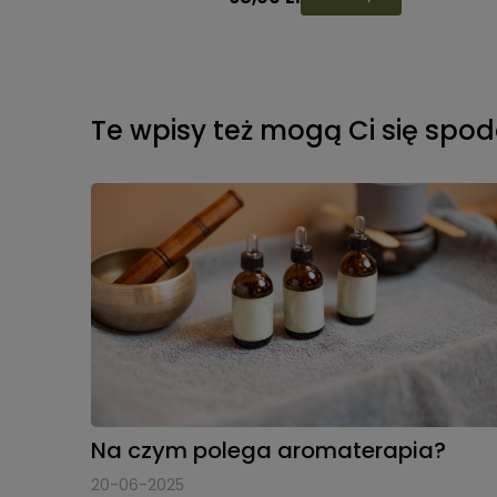
Te wpisy też mogą Ci się spo
Na czym polega aromaterapia?
20-06-2025