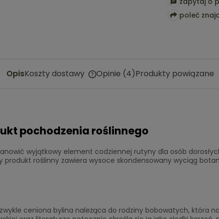
zapytaj o 
poleć zna
Opis
Koszty dostawy
Opinie
(4)
Produkty powiązane
Cena nie zawiera ewentualnych
kosztów płatności
rodukt pochodzenia roślinnego
e stanowić wyjątkowy element codziennej rutyny dla osób dorosł
 produkt roślinny zawiera wysoce skondensowany wyciąg botanic
iezwykle ceniona bylina należąca do rodziny bobowatych, która n
larskiej oraz literaturze potocznie określa się ją jako słodki korz