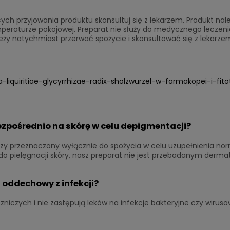
cych przyjowania produktu skonsultuj się z lekarzem. Produkt n
eraturze pokojowej. Preparat nie służy do medycznego leczenia
eży natychmiast przerwać spożycie i skonsultować się z lekarze
za-liquiritiae-glycyrrhizae-radix-sholzwurzel-w-farmakopei-i-fito
zpośrednio na skórę w celu depigmentacji?
y przeznaczony wyłącznie do spożycia w celu uzupełnienia normal
o pielęgnacji skóry, nasz preparat nie jest przebadanym derma
 oddechowy z infekcji?
eczniczych i nie zastępują leków na infekcje bakteryjne czy wirus