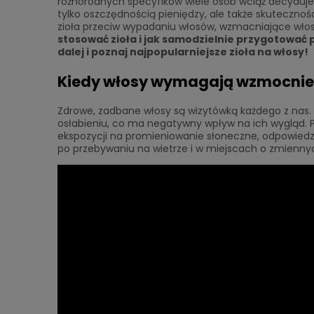
różnorodnych specyfików wiele osób wciąż decyduje 
tylko oszczędnością pieniędzy, ale także skutecznoś
zioła przeciw wypadaniu włosów, wzmacniające włos
stosować zioła i jak samodzielnie przygotować 
dalej i poznaj najpopularniejsze zioła na włosy!
Kiedy włosy wymagają wzmocnie
Zdrowe, zadbane włosy są wizytówką każdego z nas. 
osłabieniu, co ma negatywny wpływ na ich wygląd. 
ekspozycji na promieniowanie słoneczne, odpowiedzi
po przebywaniu na wietrze i w miejscach o zmienn