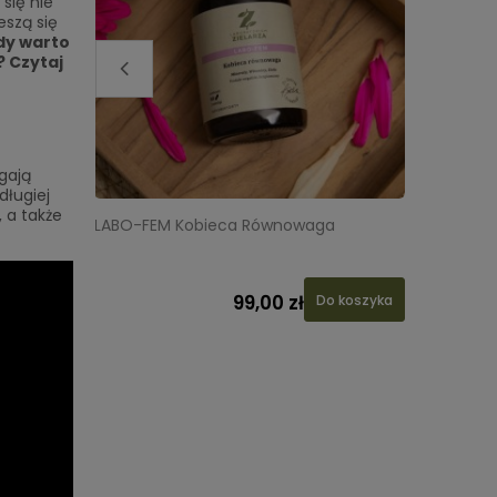
się nie
eszą się
dy warto
? Czytaj
gają
długiej
 a także
LABO-FEM Kobieca Równowaga
Podstawy
Henryk R
99,00 zł
Do koszyka