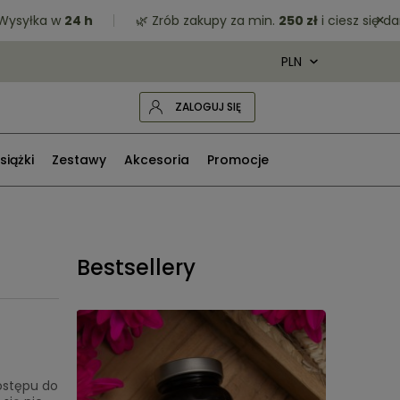
×
łka w
24 h
🌿 Zrób zakupy za min.
250 zł
i ciesz się darmo
ZALOGUJ SIĘ
siążki
Zestawy
Akcesoria
Promocje
Bestsellery
dostępu do