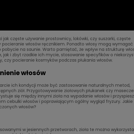
 jak częste używanie prostownicy, lokówki, czy suszarki, częste
czy pocieranie włosów ręcznikiem. Ponadto włosy mogą wymagać
po pobycie na saunie. Warto pamiętać, że wpływ na strukturę w
, jak i zbyt rzadkie ich mycie, stosowanie specyfików o niekorz
dy, czy pocieranie kosmyków podczas płukania włosów.
cnienie włosów
rcie ich kondycji może być zastosowanie naturalnych metod,
tępnych ziół. Przygotowywanie ziołowych płukanek czy masecze
zystuje się między innymi zioła na wypadanie włosów i przyspies
m cebulki włosów i poprawiającym ogólny wygląd fryzury. Jakie 
szczonych włosów?
osowanymi w jesiennych przetworach, zioła te można wykorzysta