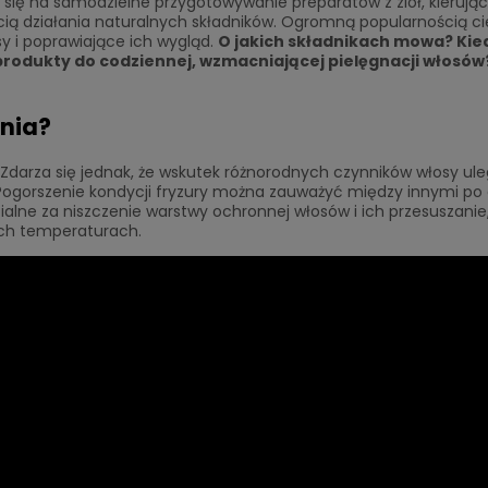
się na samodzielne przygotowywanie preparatów z ziół, kierując 
cią działania naturalnych składników. Ogromną popularnością ci
y i poprawiające ich wygląd.
O jakich składnikach mowa? Kie
produkty do codziennej, wzmacniającej pielęgnacji włosów
nia?
Zdarza się jednak, że wskutek różnorodnych czynników włosy ule
Pogorszenie kondycji fryzury można zauważyć między innymi po 
alne za niszczenie warstwy ochronnej włosów i ich przesuszanie,
ych temperaturach.