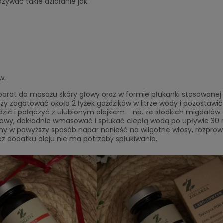
ywać takie działanie jak:
w.
parat do masażu skóry głowy oraz w formie płukanki stosowanej
y zagotować około 2 łyżek goździków w litrze wody i pozostawi
zić i połączyć z ulubionym olejkiem - np. ze słodkich migdałów.
owy, dokładnie wmasować i spłukać ciepłą wodą po upływie 30 
y w powyższy sposób napar nanieść na wilgotne włosy, rozprow
ez dodatku oleju nie ma potrzeby spłukiwania.