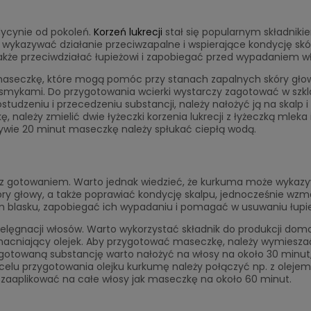
dycynie od pokoleń.
Korzeń lukrecji
stał się popularnym składniki
wykazywać działanie przeciwzapalne i wspierające kondycję skór
akże przeciwdziałać łupieżowi i zapobiegać przed wypadaniem w
 maseczkę, które mogą pomóc przy stanach zapalnych skóry głow
smykami. Do przygotowania wcierki wystarczy zagotować w szk
studzeniu i przecedzeniu substancji, należy nałożyć ją na skalp i
należy zmielić dwie łyżeczki korzenia lukrecji z łyżeczką mleka 
ywie 20 minut maseczkę należy spłukać ciepłą wodą.
ie z gotowaniem. Warto jednak wiedzieć, że kurkuma może wykaz
kóry głowy, a także poprawiać kondycję skalpu, jednocześnie wz
m blasku, zapobiegać ich wypadaniu i pomagać w usuwaniu łupie
ielęgnacji włosów. Warto wykorzystać składnik do produkcji do
cniający olejek. Aby przygotować maseczkę, należy wymieszać 
rzygotowaną substancję warto nałożyć na włosy na około 30 minut
elu przygotowania olejku kurkumę należy połączyć np. z olejem
zaaplikować na całe włosy jak maseczkę na około 60 minut.