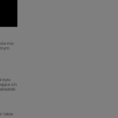
łosów ma
ystnym
k było
zające ich
składniki
ć także