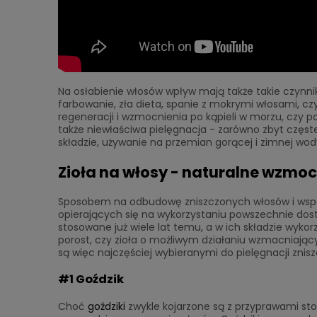
Na osłabienie włosów wpływ mają także takie czynniki
farbowanie, zła dieta, spanie z mokrymi włosami, 
regeneracji i wzmocnienia po kąpieli w morzu, czy 
także niewłaściwa pielęgnacja - zarówno zbyt częste
składzie, używanie na przemian gorącej i zimnej wo
Zioła na włosy - naturalne wzmo
Sposobem na odbudowę zniszczonych włosów i wspa
opierających się na wykorzystaniu powszechnie dos
stosowane już wiele lat temu, a w ich składzie wykor
porost, czy zioła o możliwym działaniu wzmacniający
są więc najczęściej wybieranymi do pielęgnacji zni
#1 Goździk
Choć
goździki
zwykle kojarzone są z przyprawami st