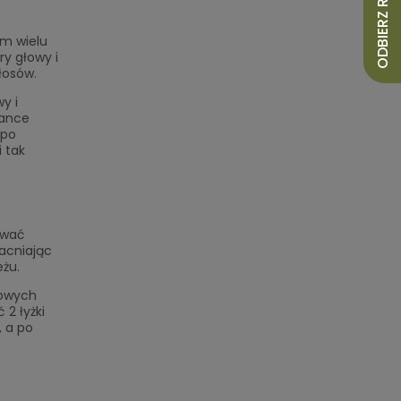
ODBIERZ RABAT 10%
em wielu
y głowy i
łosów.
y i
lance
 po
i tak
ywać
macniając
żu.
mowych
2 łyżki
, a po