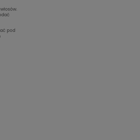
 włosów.
dodać
mać pod
m