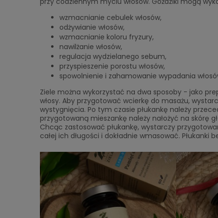
przy codziennym myciu włosów. Goździki mogą wykaz
wzmacnianie cebulek włosów,
odżywianie włosów,
wzmacnianie koloru fryzury,
nawilżanie włosów,
regulacja wydzielanego sebum,
przyspieszenie porostu włosów,
spowolnienie i zahamowanie wypadania włosó
Ziele można wykorzystać na dwa sposoby - jako pre
włosy. Aby przygotować wcierkę do masażu, wystarcz
wystygnięcia. Po tym czasie płukankę należy przeced
przygotowaną mieszankę należy nałożyć na skórę gł
Chcąc zastosować płukankę, wystarczy przygotowan
całej ich długości i dokładnie wmasować. Płukanki b