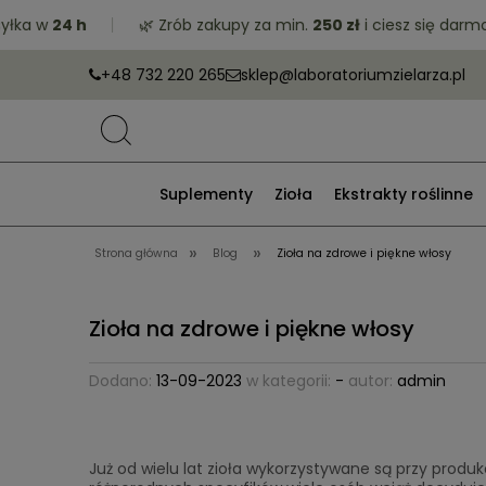
 w
24 h
🌿 Zrób zakupy za min.
250 zł
i ciesz się darmową 
+48 732 220 265
sklep@laboratoriumzielarza.pl
Suplementy
Zioła
Ekstrakty roślinne
»
»
Strona główna
Blog
Zioła na zdrowe i piękne włosy
Zioła na zdrowe i piękne włosy
Dodano:
13-09-2023
w kategorii:
-
autor:
admin
Już od wielu lat zioła wykorzystywane są przy produ