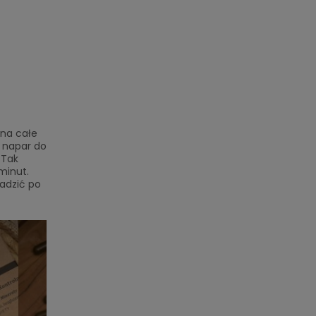
 na całe
ć napar do
 Tak
minut.
adzić po