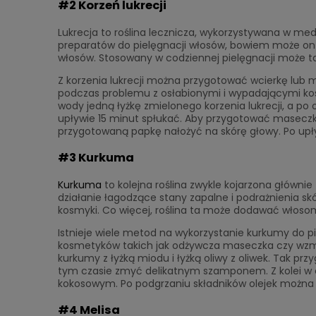
#2 Korzeń lukrecji
Lukrecja to roślina lecznicza, wykorzystywana w me
preparatów do pielęgnacji włosów, bowiem może on 
włosów. Stosowany w codziennej pielęgnacji może t
Z korzenia lukrecji można przygotować wcierkę lub
podczas problemu z osłabionymi i wypadającymi ko
wody jedną łyżkę zmielonego korzenia lukrecji, a po o
upływie 15 minut spłukać. Aby przygotować maseczkę, 
przygotowaną papkę nałożyć na skórę głowy. Po upł
#3 Kurkuma
Kurkuma
to kolejna roślina zwykle kojarzona główn
działanie łagodzące stany zapalne i podrażnienia s
kosmyki. Co więcej, roślina ta może dodawać włoso
Istnieje wiele metod na wykorzystanie kurkumy do p
kosmetyków takich jak odżywcza maseczka czy wzma
kurkumy z łyżką miodu i łyżką oliwy z oliwek. Tak p
tym czasie zmyć delikatnym szamponem. Z kolei w c
kokosowym. Po podgrzaniu składników olejek można 
#4 Melisa