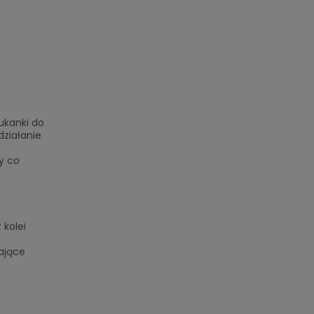
ukanki do
działanie
y co
 kolei
ające