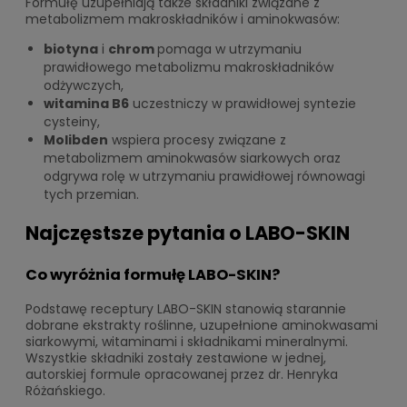
Formułę uzupełniają także składniki związane z
metabolizmem makroskładników i aminokwasów:
biotyna
i
chrom
pomaga w utrzymaniu
prawidłowego metabolizmu makroskładników
odżywczych,
witamina B6
uczestniczy w prawidłowej syntezie
cysteiny,
Molibden
wspiera procesy związane z
metabolizmem aminokwasów siarkowych oraz
odgrywa rolę w utrzymaniu prawidłowej równowagi
tych przemian.
Najczęstsze pytania o LABO-SKIN
Co wyróżnia formułę LABO-SKIN?
Podstawę receptury LABO-SKIN stanowią starannie
dobrane ekstrakty roślinne, uzupełnione aminokwasami
siarkowymi, witaminami i składnikami mineralnymi.
Wszystkie składniki zostały zestawione w jednej,
autorskiej formule opracowanej przez dr. Henryka
Różańskiego.