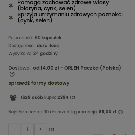
Pomaga zachować zdrowe włosy
(biotyna, cynk, selen)
Sprzyja utrzymaniu zdrowych paznokci
(cynk, selen)
Pojemność:
60 kapsułek
Dostępność:
duża ilość
Wysyłka w:
24 godziny
Dostawa:
od 14,00 zł
- ORLEN Paczka
(Polska)
Cena nie zawiera ewentualnych kosztów płatności
sprawdź formy dostawy
1629
osób
kupiło
2394
szt.
Najniższa cena z 30 dni przed tą promocją:
86,00 zł
Jeżel
niż 3
szt.
-
+
cena