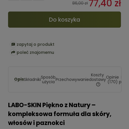
77,40 zł
pojaw
86,00 zł
Do koszyka
zapytaj o produkt
poleć znajomemu
Koszty
Sposób
Opinie
Pro
Opis
dostawy
Składniki
Przechowywanie
użycia
(170)
powi
Cena nie zawiera
kosztów płatności
LABO-SKIN Piękno z Natury –
kompleksowa formuła dla skóry,
włosów i paznokci