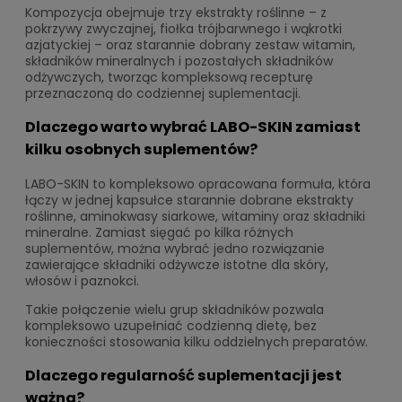
Kompozycja obejmuje trzy ekstrakty roślinne – z
pokrzywy zwyczajnej, fiołka trójbarwnego i wąkrotki
azjatyckiej – oraz starannie dobrany zestaw witamin,
składników mineralnych i pozostałych składników
odżywczych, tworząc kompleksową recepturę
przeznaczoną do codziennej suplementacji.
Dlaczego warto wybrać LABO-SKIN zamiast
kilku osobnych suplementów?
LABO-SKIN to kompleksowo opracowana formuła, która
łączy w jednej kapsułce starannie dobrane ekstrakty
roślinne, aminokwasy siarkowe, witaminy oraz składniki
mineralne. Zamiast sięgać po kilka różnych
suplementów, można wybrać jedno rozwiązanie
zawierające składniki odżywcze istotne dla skóry,
włosów i paznokci.
Takie połączenie wielu grup składników pozwala
kompleksowo uzupełniać codzienną dietę, bez
konieczności stosowania kilku oddzielnych preparatów.
Dlaczego regularność suplementacji jest
ważna?