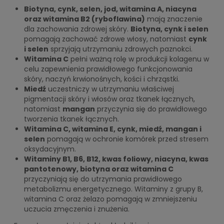
Biotyna, cynk, selen, jod, witamina A, niacyna
oraz witamina B2 (ryboflawina)
mają znaczenie
dla zachowania zdrowej skóry.
Biotyna, cynk i selen
pomagają zachować zdrowe włosy, natomiast
cynk
i selen
sprzyjają utrzymaniu zdrowych paznokci.
Witamina C
pełni ważną rolę w produkcji kolagenu w
celu zapewnienia prawidłowego funkcjonowania
skóry, naczyń krwionośnych, kości i chrząstki.
Miedź
uczestniczy w utrzymaniu właściwej
pigmentacji skóry i włosów oraz tkanek łącznych,
natomiast
mangan
przyczynia się do prawidłowego
tworzenia tkanek łącznych.
Witamina C, witamina E, cynk, miedź, mangan i
selen
pomagają w ochronie komórek przed stresem
oksydacyjnym.
Witaminy B1, B6, B12, kwas foliowy, niacyna, kwas
pantotenowy, biotyna oraz witamina C
przyczyniają się do utrzymania prawidłowego
metabolizmu energetycznego. Witaminy z grupy B,
witamina C oraz żelazo pomagają w zmniejszeniu
uczucia zmęczenia i znużenia.