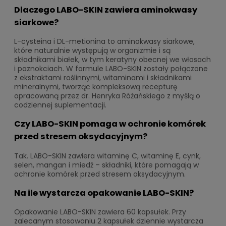
Dlaczego LABO-SKIN zawiera aminokwasy
siarkowe?
L-cysteina i DL-metionina to aminokwasy siarkowe,
które naturalnie występują w organizmie i są
składnikami białek, w tym keratyny obecnej we włosach
i paznokciach. W formule LABO-SKIN zostały połączone
z ekstraktami roślinnymi, witaminami i składnikami
mineralnymi, tworząc kompleksową recepturę
opracowaną przez dr. Henryka Różańskiego z myślą o
codziennej suplementacji.
Czy LABO-SKIN pomaga w ochronie komórek
przed stresem oksydacyjnym?
Tak. LABO-SKIN zawiera witaminę C, witaminę E, cynk,
selen, mangan i miedź – składniki, które pomagają w
ochronie komórek przed stresem oksydacyjnym.
Na ile wystarcza opakowanie LABO-SKIN?
Opakowanie LABO-SKIN zawiera 60 kapsułek. Przy
zalecanym stosowaniu 2 kapsułek dziennie wystarcza