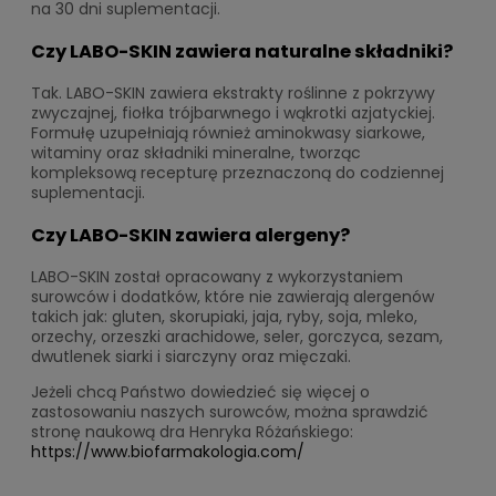
na 30 dni suplementacji.
Czy LABO-SKIN zawiera naturalne składniki?
Tak. LABO-SKIN zawiera ekstrakty roślinne z pokrzywy
zwyczajnej, fiołka trójbarwnego i wąkrotki azjatyckiej.
Formułę uzupełniają również aminokwasy siarkowe,
witaminy oraz składniki mineralne, tworząc
kompleksową recepturę przeznaczoną do codziennej
suplementacji.
Czy LABO-SKIN zawiera alergeny?
LABO-SKIN został opracowany z wykorzystaniem
surowców i dodatków, które nie zawierają alergenów
takich jak: gluten, skorupiaki, jaja, ryby, soja, mleko,
orzechy, orzeszki arachidowe, seler, gorczyca, sezam,
dwutlenek siarki i siarczyny oraz mięczaki.
Jeżeli chcą Państwo dowiedzieć się więcej o
zastosowaniu naszych surowców, można sprawdzić
stronę naukową dra Henryka Różańskiego:
https://www.biofarmakologia.com/