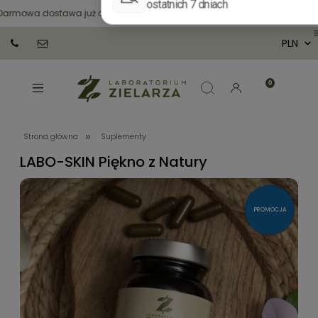
×
mowa dostawa już od
250 zł
🌿 Wysyłka w
24 h
🌿 Zrób zakupy z
»
Strona główna
Suplementy
LABO-SKIN Piękno z Natury
PROMOCJA