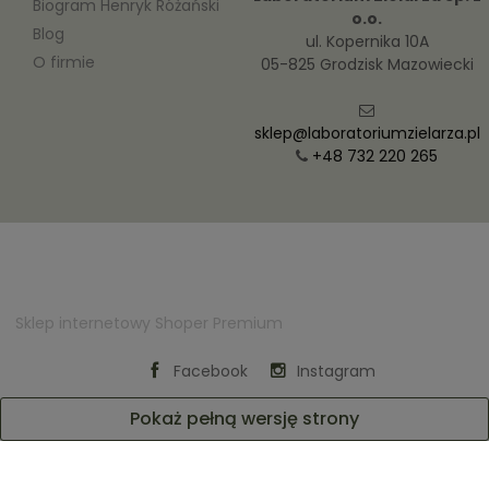
Biogram Henryk Różański
o.o.
Blog
ul. Kopernika 10A
O firmie
05-825 Grodzisk Mazowiecki
sklep@laboratoriumzielarza.pl
+48 732 220 265
Sklep internetowy Shoper Premium
Facebook
Instagram
Pokaż pełną wersję strony