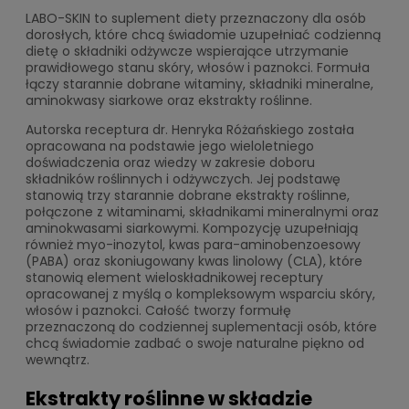
LABO-SKIN to suplement diety przeznaczony dla osób
dorosłych, które chcą świadomie uzupełniać codzienną
dietę o składniki odżywcze wspierające utrzymanie
prawidłowego stanu skóry, włosów i paznokci. Formuła
łączy starannie dobrane witaminy, składniki mineralne,
aminokwasy siarkowe oraz ekstrakty roślinne.
Autorska receptura dr. Henryka Różańskiego została
opracowana na podstawie jego wieloletniego
doświadczenia oraz wiedzy w zakresie doboru
składników roślinnych i odżywczych. Jej podstawę
stanowią trzy starannie dobrane ekstrakty roślinne,
połączone z witaminami, składnikami mineralnymi oraz
aminokwasami siarkowymi. Kompozycję uzupełniają
również myo-inozytol, kwas para-aminobenzoesowy
(PABA) oraz skoniugowany kwas linolowy (CLA), które
stanowią element wieloskładnikowej receptury
opracowanej z myślą o kompleksowym wsparciu skóry,
włosów i paznokci. Całość tworzy formułę
przeznaczoną do codziennej suplementacji osób, które
chcą świadomie zadbać o swoje naturalne piękno od
wewnątrz.
Ekstrakty roślinne w składzie