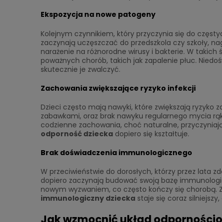
Ekspozycja na nowe patogeny
Kolejnym czynnikiem, który przyczynia się do częstyc
zaczynają uczęszczać do przedszkola czy szkoły, nag
narażenie na różnorodne wirusy i bakterie. W takich 
poważnych chorób, takich jak zapalenie płuc. Nied
skutecznie je zwalczyć.
Zachowania zwiększające ryzyko infekcji
Dzieci często mają nawyki, które zwiększają ryzyko z
zabawkami, oraz brak nawyku regularnego mycia rąk 
codzienne zachowania, choć naturalne, przyczyniają s
odporność dziecka
dopiero się kształtuje.
Brak doświadczenia immunologicznego
W przeciwieństwie do dorosłych, którzy przez lata z
dopiero zaczynają budować swoją bazę immunologiczn
nowym wyzwaniem, co często kończy się chorobą. Z
immunologiczny dziecka
staje się coraz silniejsz
Jak wzmocnić układ odpornościo