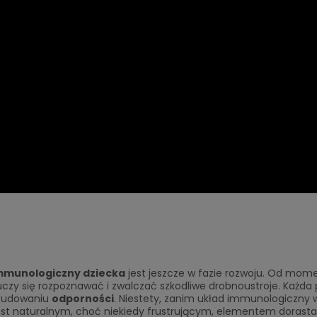
mmunologiczny dziecka
jest jeszcze w fazie rozwoju. Od mom
 uczy się rozpoznawać i zwalczać szkodliwe drobnoustroje. Każda
 budowaniu
odporności
. Niestety, zanim układ immunologiczny w
o jest naturalnym, choć niekiedy frustrującym, elementem dorasta