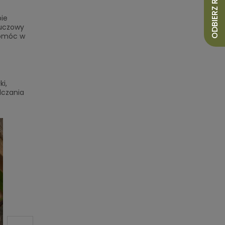
ODBIERZ RABAT 10%
bie
luczowy
pomóc w
i,
lczania
PROMOCJA