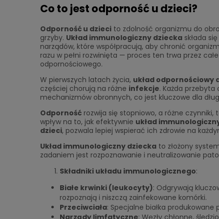
Co to jest odporność u dzieci?
Odporność u dzieci
to zdolność organizmu do obron
grzyby.
Układ immunologiczny dziecka
składa się
narządów, które współpracują, aby chronić organizm
razu w pełni rozwinięta — proces ten trwa przez całe
odpornościowego.
W pierwszych latach życia,
układ odpornościowy 
częściej chorują na różne
infekcje
. Każda przebyta
mechanizmów obronnych, co jest kluczowe dla dłu
Odporność
rozwija się stopniowo, a różne czynniki, 
wpływ na to, jak efektywnie
układ immunologiczny
dzieci
, pozwala lepiej wspierać ich zdrowie na każd
Układ immunologiczny dziecka
to złożony system
zadaniem jest rozpoznawanie i neutralizowanie patog
Składniki układu immunologicznego
:
Białe krwinki (leukocyty)
: Odgrywają kluczo
rozpoznają i niszczą zainfekowane komórki.
Przeciwciała
: Specjalne białka produkowane pr
Narządy limfatyczne
: Węzły chłonne, śledzi