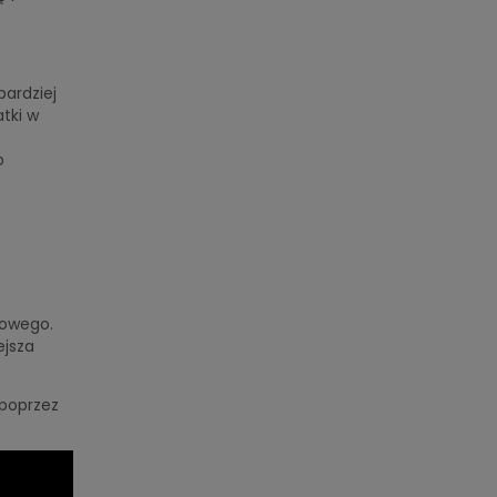
bardziej
tki w
o
iowego.
ejsza
 poprzez