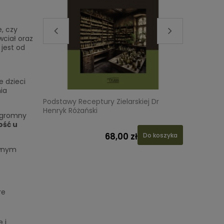
, czy
ciał oraz
 jest od
e dzieci
ia
a
Podstawy Receptury Zielarskiej Dr
LABO-LIV
Henryk Różański
ogromny
ość u
68,00 zł
 koszyka
Do koszyka
ównym
re
 i