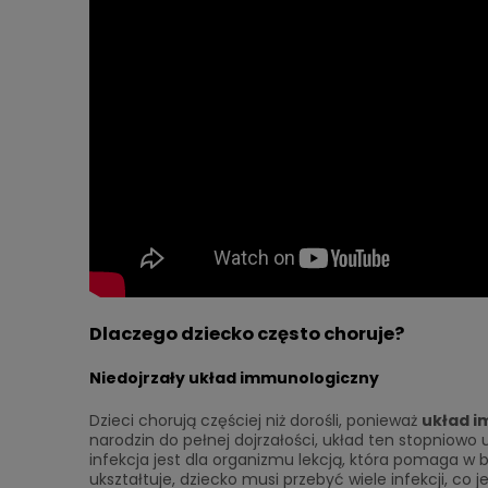
Dlaczego dziecko często choruje?
Niedojrzały układ immunologiczny
Dzieci chorują częściej niż dorośli, ponieważ
układ i
narodzin do pełnej dojrzałości, układ ten stopniowo
infekcja jest dla organizmu lekcją, która pomaga w
ukształtuje, dziecko musi przebyć wiele infekcji, c