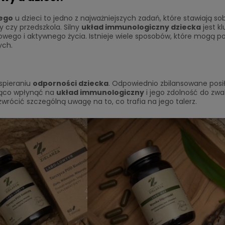
ego
u dzieci to jedno z najważniejszych zadań, które stawiają so
 czy przedszkola. Silny
układ immunologiczny dziecka
jest k
owego i aktywnego życia. Istnieje wiele sposobów, które mogą 
ych.
spieraniu
odporności dziecka
. Odpowiednio zbilansowane posiłk
ząco wpłynąć na
układ immunologiczny
i jego zdolność do zwa
 zwrócić szczególną uwagę na to, co trafia na jego talerz.