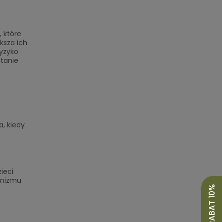
, które
ksza ich
ryzyko
stanie
a, kiedy
ieci
anizmu