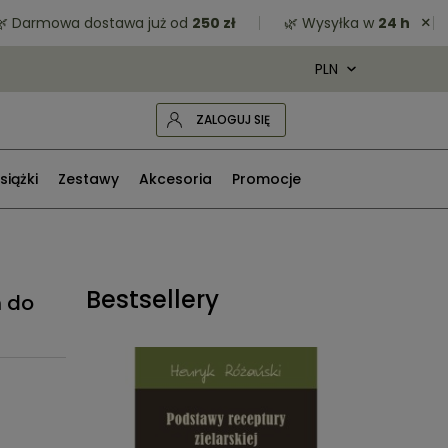
×
armowa dostawa już od
250 zł
🌿 Wysyłka w
24 h
🌿 
ZALOGUJ SIĘ
siążki
Zestawy
Akcesoria
Promocje
Bestsellery
m do