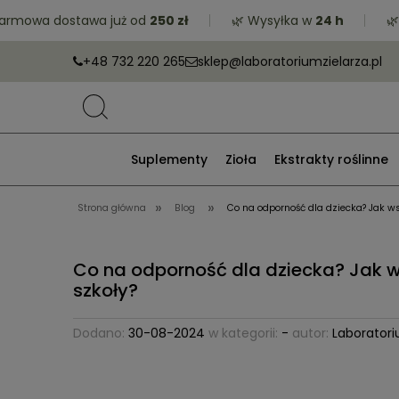
owa dostawa już od
250 zł
🌿 Wysyłka w
24 h
🌿 Zró
+48 732 220 265
sklep@laboratoriumzielarza.pl
Suplementy
Zioła
Ekstrakty roślinne
»
»
Strona główna
Blog
Co na odporność dla dziecka? Jak 
Co na odporność dla dziecka? Jak
szkoły?
Dodano:
30-08-2024
w kategorii:
-
autor:
Laboratori