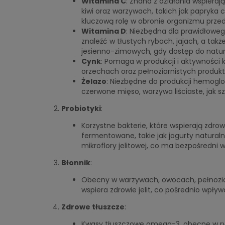
Witamina C
: Znana z działania wspiera
kiwi oraz warzywach, takich jak papryka 
kluczową rolę w obronie organizmu przed
Witamina D
: Niezbędna dla prawidłowe
znaleźć w tłustych rybach, jajach, a ta
jesienno-zimowych, gdy dostęp do natur
Cynk
: Pomaga w produkcji i aktywności 
orzechach oraz pełnoziarnistych produk
Żelazo
: Niezbędne do produkcji hemoglob
czerwone mięso, warzywa liściaste, jak sz
Probiotyki
:
Korzystne bakterie, które wspierają zdr
fermentowane, takie jak jogurty naturaln
mikroflory jelitowej, co ma bezpośredni
Błonnik
:
Obecny w warzywach, owocach, pełnoziar
wspiera zdrowie jelit, co pośrednio wpły
Zdrowe tłuszcze
:
Kwasy tłuszczowe omega-3, obecne w ryb