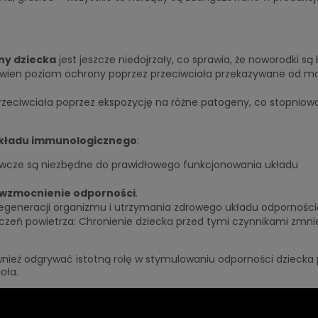
ny dziecka
jest jeszcze niedojrzały, co sprawia, że noworodki są 
ewien poziom ochrony poprzez przeciwciała przekazywane od ma
rzeciwciała poprzez ekspozycję na różne patogeny, co stopniow
układu immunologicznego
:
dżywcze są niezbędne do prawidłowego funkcjonowania układu
wzmocnienie odporności
.
a regeneracji organizmu i utrzymania zdrowego układu odpornośc
czeń powietrza: Chronienie dziecka przed tymi czynnikami zmni
ież odgrywać istotną rolę w stymulowaniu odporności dziecka
oła.