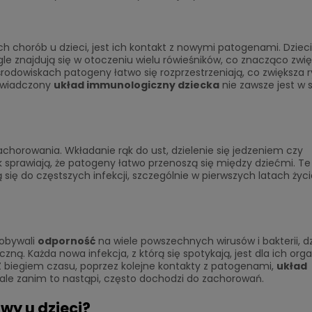
h chorób u dzieci, jest ich kontakt z nowymi patogenami. Dzieci
le znajdują się w otoczeniu wielu rówieśników, co znacząco zwię
środowiskach patogeny łatwo się rozprzestrzeniają, co zwiększa 
oświadczony
układ immunologiczny dziecka
nie zawsze jest w 
achorowania. Wkładanie rąk do ust, dzielenie się jedzeniem czy
sprawiają, że patogeny łatwo przenoszą się między dziećmi. Te
ię do częstszych infekcji, szczególnie w pierwszych latach życi
dobywali
odporność
na wiele powszechnych wirusów i bakterii, dz
ą. Każda nowa infekcja, z którą się spotykają, jest dla ich org
 biegiem czasu, poprzez kolejne kontakty z patogenami,
układ
y, ale zanim to nastąpi, często dochodzi do zachorowań.
wy u dzieci?