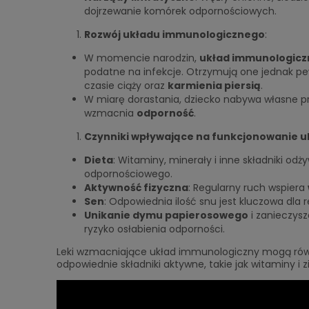
dojrzewanie komórek odpornościowych.
Rozwój układu immunologicznego
:
W momencie narodzin,
układ immunologicz
podatne na infekcje. Otrzymują one jednak p
czasie ciąży oraz
karmienia piersią
.
W miarę dorastania, dziecko nabywa własne p
wzmacnia
odporność
.
Czynniki wpływające na funkcjonowanie 
Dieta
: Witaminy, minerały i inne składniki o
odpornościowego.
Aktywność fizyczna
: Regularny ruch wspiera
Sen
: Odpowiednia ilość snu jest kluczowa dl
Unikanie dymu papierosowego
i zanieczysz
ryzyko osłabienia odporności.
Leki wzmacniające układ immunologiczny mogą równ
odpowiednie składniki aktywne, takie jak witaminy i zi