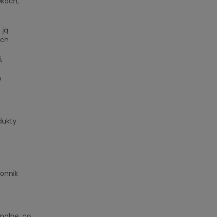
wkach,
 ją
ach
.
,
o
dukty
onnik
palne, co