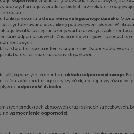
jącego
odporność
, znajduje się w owocach cytrusowych, truska
czy brokuły. Pomaga w produkcji białych krwinek, które odgrywają
 infekcjami.
go funkcjonowania
układu immunologicznego dziecka
. Można
kże jest syntetyzowana przez skórę pod wpływem słońca. W okres
alnego światła jest ograniczony, warto rozważyć suplementację
komórek odpornościowych. Znajduje się w mięsie, nasionach dyni
tach zbożowych.
iny, która transportuje tlen w organizmie. Dobre źródła żelaza t
pinak, buraki, jarmuż oraz rośliny strączkowe.
owie jelit, są ważnym elementem
układu odpornościowego
. Pro
e, kefir czy kiszonki, mogą przyczynić się do poprawy równowagi
 wpływ na
odporność dziecka
.
nistych produktach zbożowych oraz roślinach strączkowych, bł
wa na
wzmocnienie odporności
.
ach, orzechach oraz nasionach chia, mają działanie przeciwza