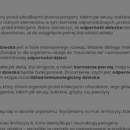
y przed szkodliwymi drobnoustrojami, takimi jak wirusy, bakterie
 z różnych elementów, w tym komórek odpornościowych, przeciw
 przed infekcjami. Warto zaznaczyć, że
odporność dziecka
nie
 dzieciństwo, aż do osiągnięcia pełnej dojrzałości układu
dziecka
jest w fazie intensywnego rozwoju. Właśnie dlatego mał
 choroba to dla organizmu okazja do “nauczenia się” i wzmocnien
goterminowej
odporności dzieci
.
LABO-FEM Kobieca Równowag
takie jak dieta, styl żimgycia, a nawet
karmienie piersią
, mają 
 dziecka
będzie funkcjonował. Zrozumienie, czym jest
odporn
ym etapie rozwo
Układ immunologiczny dziecka
99,00 zł
Do
, który chroni organizm przed infekcjami i chorobami. Jego gł
enów, takich jak wirusy, bakterie, grzyby czy pasożyty.
wą rolę w obronie organizmu. Wyróżniamy tu m.in. limfocyty, któ
zez limfocyty B, które identyfikują i neutralizują patogeny.
ona, grasica – wszystkie te narządy są zaangażowane w produkcję