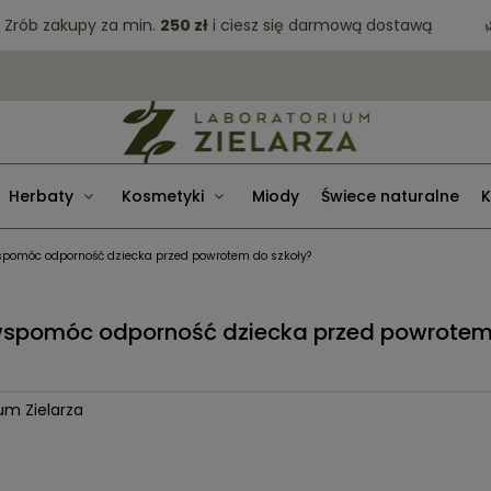
b zakupy za min.
250 zł
i ciesz się darmową dostawą
🌿 D
Herbaty
Kosmetyki
Miody
Świece naturalne
K
wspomóc odporność dziecka przed powrotem do szkoły?
 wspomóc odporność dziecka przed powrote
um Zielarza