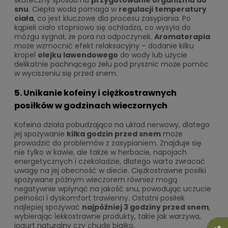
skuteczny sposób na
przygotowanie organizmu do
snu
. Ciepła woda pomaga w
regulacji temperatury
ciała
, co jest kluczowe dla procesu zasypiania. Po
kąpieli ciało stopniowo się ochładza, co wysyła do
mózgu sygnał, że pora na odpoczynek.
Aromaterapia
może wzmocnić efekt relaksacyjny – dodanie kilku
kropel
olejku lawendowego
do wody lub użycie
delikatnie pachnącego żelu pod prysznic może pomóc
w wyciszeniu się przed snem.
5. Unikanie kofeiny i ciężkostrawnych
posiłków w godzinach wieczornych
Kofeina działa pobudzająco na układ nerwowy, dlatego
jej spożywanie
kilka godzin przed snem
może
prowadzić do problemów z zasypianiem. Znajduje się
nie tylko w kawie, ale także w herbacie, napojach
energetycznych i czekoladzie, dlatego warto zwracać
uwagę na jej obecność w diecie. Ciężkostrawne posiłki
spożywane późnym wieczorem również mogą
negatywnie wpłynąć na jakość snu, powodując uczucie
pełności i dyskomfort trawienny. Ostatni posiłek
najlepiej spożywać
najpóźniej 3 godziny przed snem
,
wybierając lekkostrawne produkty, takie jak warzywa,
jogurt naturalny czy chude białko.