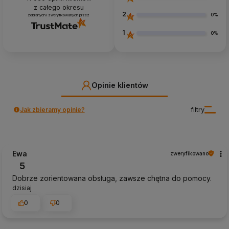
z całego okresu
2
0%
zebranych i zweryfikowanych przez
1
0%
Opinie klientów
Jak zbieramy opinie?
filtry
Ewa
zweryfikowano
5
Dobrze zorientowana obsługa, zawsze chętna do pomocy.
dzisiaj
0
0