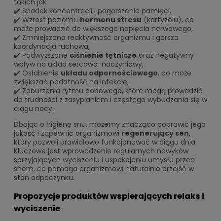
takich jak:
✔️ Spadek koncentracji i pogorszenie pamięci,
✔️ Wzrost poziomu
hormonu stresu
(kortyzolu), co
może prowadzić do większego napięcia nerwowego,
✔️ Zmniejszona reaktywność organizmu i gorsza
koordynacja ruchowa,
✔️ Podwyższone
ciśnienie tętnicze
oraz negatywny
wpływ na układ sercowo-naczyniowy,
✔️ Osłabienie
układu odpornościowego
, co może
zwiększać podatność na infekcje,
✔️ Zaburzenia rytmu dobowego, które mogą prowadzić
do trudności z zasypianiem i częstego wybudzania się w
ciągu nocy.
Dbając o higienę snu, możemy znacząco poprawić jego
jakość i zapewnić organizmowi
regenerujący sen
,
który pozwoli prawidłowo funkcjonować w ciągu dnia.
Kluczowe jest wprowadzenie regularnych nawyków
sprzyjających wyciszeniu i uspokojeniu umysłu przed
snem, co pomaga organizmowi naturalnie przejść w
stan odpoczynku.
Propozycje produktów wspierających relaks i
wyciszenie