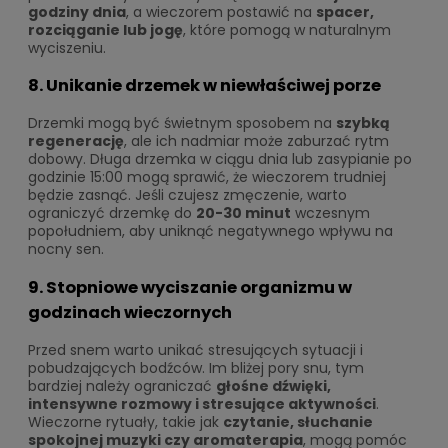
godziny dnia
, a wieczorem postawić na
spacer,
rozciąganie lub jogę
, które pomogą w naturalnym
wyciszeniu.
8. Unikanie drzemek w niewłaściwej porze
Drzemki mogą być świetnym sposobem na
szybką
regenerację
, ale ich nadmiar może zaburzać rytm
dobowy. Długa drzemka w ciągu dnia lub zasypianie po
godzinie 15:00 mogą sprawić, że wieczorem trudniej
będzie zasnąć. Jeśli czujesz zmęczenie, warto
ograniczyć drzemkę do
20-30 minut
wczesnym
popołudniem, aby uniknąć negatywnego wpływu na
nocny sen.
9. Stopniowe wyciszanie organizmu w
godzinach wieczornych
Przed snem warto unikać stresujących sytuacji i
pobudzających bodźców. Im bliżej pory snu, tym
bardziej należy ograniczać
głośne dźwięki,
intensywne rozmowy i stresujące aktywności
.
Wieczorne rytuały, takie jak
czytanie, słuchanie
spokojnej muzyki czy aromaterapia
, mogą pomóc