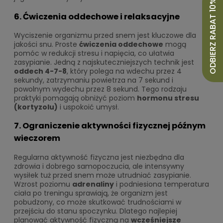
ODBIERZ RABAT 10%
6. Ćwiczenia oddechowe i relaksacyjne
Wyciszenie organizmu przed snem jest kluczowe dla
jakości snu. Proste
ćwiczenia oddechowe
mogą
pomóc w redukcji stresu i napięcia, co ułatwia
zasypianie. Jedną z najskuteczniejszych technik jest
oddech 4-7-8
, który polega na wdechu przez 4
sekundy, zatrzymaniu powietrza na 7 sekund i
powolnym wydechu przez 8 sekund. Tego rodzaju
praktyki pomagają obniżyć poziom
hormonu stresu
(kortyzolu)
i uspokoić umysł.
7. Ograniczenie aktywności fizycznej późnym
wieczorem
Regularna aktywność fizyczna jest niezbędna dla
zdrowia i dobrego samopoczucia, ale intensywny
wysiłek tuż przed snem może utrudniać zasypianie.
Wzrost poziomu
adrenaliny
i podniesiona temperatura
ciała po treningu sprawiają, że organizm jest
pobudzony, co może skutkować trudnościami w
przejściu do stanu spoczynku. Dlatego najlepiej
planować aktywność fizyczną na
wcześniejsze