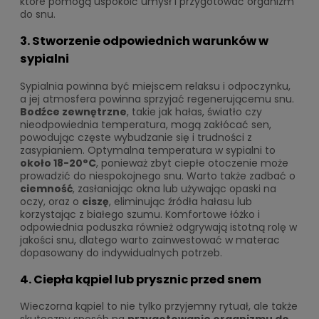
które pomogą uspokoić umysł i przygotować organizm
do snu.
3. Stworzenie odpowiednich warunków w
sypialni
Sypialnia powinna być miejscem relaksu i odpoczynku,
a jej atmosfera powinna sprzyjać regenerującemu snu.
Bodźce zewnętrzne
, takie jak hałas, światło czy
nieodpowiednia temperatura, mogą zakłócać sen,
powodując częste wybudzanie się i trudności z
zasypianiem. Optymalna temperatura w sypialni to
około 18-20°C
, ponieważ zbyt ciepłe otoczenie może
prowadzić do niespokojnego snu. Warto także zadbać o
ciemność
, zasłaniając okna lub używając opaski na
oczy, oraz o
ciszę
, eliminując źródła hałasu lub
korzystając z białego szumu. Komfortowe łóżko i
odpowiednia poduszka również odgrywają istotną rolę w
jakości snu, dlatego warto zainwestować w materac
dopasowany do indywidualnych potrzeb.
4. Ciepła kąpiel lub prysznic przed snem
Wieczorna kąpiel to nie tylko przyjemny rytuał, ale także