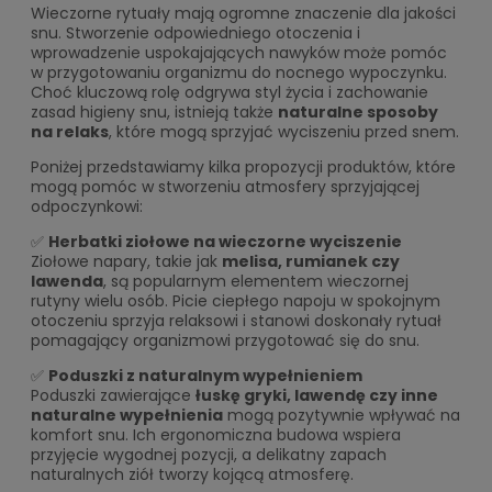
Wieczorne rytuały mają ogromne znaczenie dla jakości
snu. Stworzenie odpowiedniego otoczenia i
wprowadzenie uspokajających nawyków może pomóc
w przygotowaniu organizmu do nocnego wypoczynku.
Choć kluczową rolę odgrywa styl życia i zachowanie
zasad higieny snu, istnieją także
naturalne sposoby
na relaks
, które mogą sprzyjać wyciszeniu przed snem.
Poniżej przedstawiamy kilka propozycji produktów, które
mogą pomóc w stworzeniu atmosfery sprzyjającej
odpoczynkowi:
✅
Herbatki ziołowe na wieczorne wyciszenie
Ziołowe napary, takie jak
melisa, rumianek czy
lawenda
, są popularnym elementem wieczornej
rutyny wielu osób. Picie ciepłego napoju w spokojnym
otoczeniu sprzyja relaksowi i stanowi doskonały rytuał
pomagający organizmowi przygotować się do snu.
✅
Poduszki z naturalnym wypełnieniem
Poduszki zawierające
łuskę gryki, lawendę czy inne
naturalne wypełnienia
mogą pozytywnie wpływać na
komfort snu. Ich ergonomiczna budowa wspiera
przyjęcie wygodnej pozycji, a delikatny zapach
naturalnych ziół tworzy kojącą atmosferę.