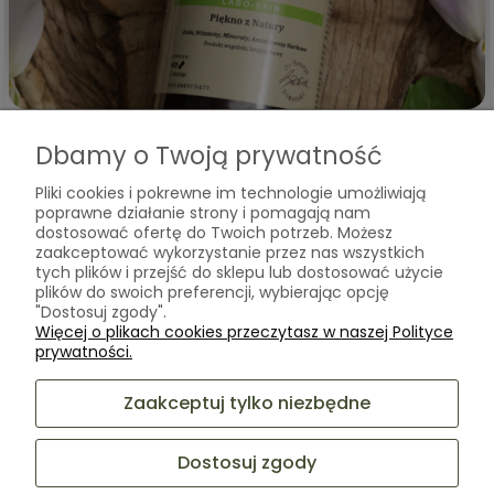
Kasia
zweryfikowano
5
Dbamy o Twoją prywatność
wyjątkowo dobrze skomponowany skład aby pięknie
Pliki cookies i pokrewne im technologie umożliwiają
wszystko się wzajemnie uzupełniało! Majstersztyk! Nigdy się
poprawne działanie strony i pomagają nam
nie zawiodłam - zawsze mega dużo nowych Baby Hair :) ❤️
dostosować ofertę do Twoich potrzeb. Możesz
w tym tygodniu
zaakceptować wykorzystanie przez nas wszystkich
tych plików i przejść do sklepu lub dostosować użycie
0
0
plików do swoich preferencji, wybierając opcję
"Dostosuj zgody".
Więcej o plikach cookies przeczytasz w naszej Polityce
Komentarz sklepu
prywatności.
Bardzo cieszy nas Twoja świetna recenzja! Ciężko
pracujemy, aby sprostać wymaganiom klientów takich
Zaakceptuj tylko niezbędne
jak Ty i jesteśmy zadowoleni, że nam się udało. Mamy
nadzieję, że do nas wrócisz :) Pozdrawiamy
podgląd
Dostosuj zgody