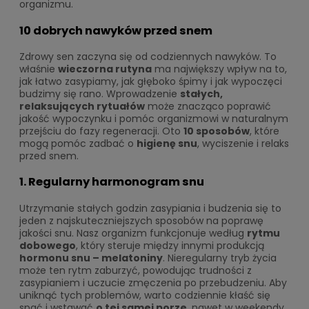
organizmu.
10 dobrych nawyków przed snem
Zdrowy sen zaczyna się od codziennych nawyków. To
właśnie
wieczorna rutyna
ma największy wpływ na to,
jak łatwo zasypiamy, jak głęboko śpimy i jak wypoczęci
budzimy się rano. Wprowadzenie
stałych,
relaksujących rytuałów
może znacząco poprawić
jakość wypoczynku i pomóc organizmowi w naturalnym
przejściu do fazy regeneracji. Oto
10 sposobów
, które
mogą pomóc zadbać o
higienę snu
, wyciszenie i relaks
przed snem.
1. Regularny harmonogram snu
Utrzymanie stałych godzin zasypiania i budzenia się to
jeden z najskuteczniejszych sposobów na poprawę
jakości snu. Nasz organizm funkcjonuje według
rytmu
dobowego
, który steruje między innymi produkcją
hormonu snu – melatoniny
. Nieregularny tryb życia
może ten rytm zaburzyć, powodując trudności z
zasypianiem i uczucie zmęczenia po przebudzeniu. Aby
uniknąć tych problemów, warto codziennie kłaść się
spać i wstawać
o tej samej porze
, nawet w weekendy.