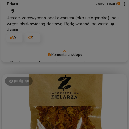
Edyta
zweryfikowano
5
Jestem zachwycona opakowaniem (eko i elegancko), no i
wręcz błyskawiczną dostawą. Będę wracać, bo warto! ❤️
dzisiaj
0
0
Komentarz sklepu
Dziękujemy za tak pozytywną opinię - to czysta
przyjemność obsługiwać takich klientów! Doceniamy
czas i wysiłek włożony w podzielenie się z nami Twoimi
doświadczeniami. Do zobaczenia!
podgląd