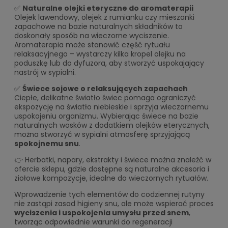
✅
Naturalne olejki eteryczne do aromaterapii
Olejek lawendowy, olejek z rumianku czy mieszanki
zapachowe na bazie naturalnych składników to
doskonały sposób na wieczorne wyciszenie.
Aromaterapia może stanowić część rytuału
relaksacyjnego – wystarczy kilka kropel olejku na
poduszkę lub do dyfuzora, aby stworzyć uspokajający
nastrój w sypialni.
✅
Świece sojowe o relaksujących zapachach
Ciepłe, delikatne światło świec pomaga ograniczyć
ekspozycję na światło niebieskie i sprzyja wieczornemu
uspokojeniu organizmu. Wybierając świece na bazie
naturalnych wosków z dodatkiem olejków eterycznych,
można stworzyć w sypialni atmosferę sprzyjającą
spokojnemu snu
.
👉 Herbatki, napary, ekstrakty i świece można znaleźć w
ofercie sklepu, gdzie dostępne są naturalne akcesoria i
ziołowe kompozycje, idealne do wieczornych rytuałów.
Wprowadzenie tych elementów do codziennej rutyny
nie zastąpi zasad higieny snu, ale może wspierać proces
wyciszenia i uspokojenia umysłu przed snem
,
tworząc odpowiednie warunki do regeneracji