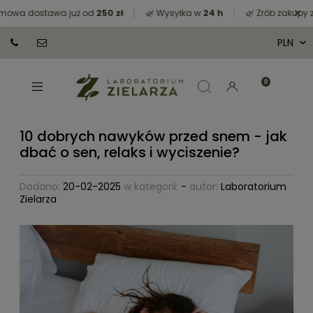
×
a dostawa już od
250 zł
🌿 Wysyłka w
24 h
🌿 Zrób zakupy za m
10 dobrych nawyków przed snem - jak
dbać o sen, relaks i wyciszenie?
Dodano:
20-02-2025
w kategorii:
-
autor:
Laboratorium
Zielarza