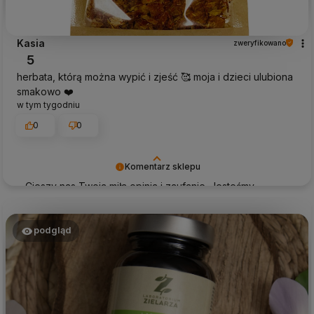
Kasia
zweryfikowano
5
herbata, którą można wypić i zjeść 🥰 moja i dzieci ulubiona
smakowo ❤️
w tym tygodniu
0
0
Komentarz sklepu
Cieszy nas Twoja miła opinia i zaufanie. Jesteśmy
wdzięczni za tak wspaniałych klientów jak Ty. Z
pozdrowieniami, obsługa sklepu.
podgląd