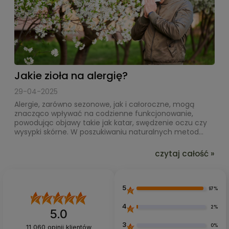
Jakie zioła na alergię?
29-04-2025
Alergie, zarówno sezonowe, jak i całoroczne, mogą
znacząco wpływać na codzienne funkcjonowanie,
powodując objawy takie jak katar, swędzenie oczu czy
wysypki skórne. W poszukiwaniu naturalnych metod...
czytaj całość »
5
97%
4
2%
5.0
3
0%
11 060
opinii klientów