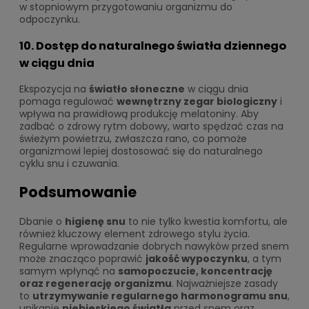
w stopniowym przygotowaniu organizmu do
odpoczynku.
10. Dostęp do naturalnego światła dziennego
w ciągu dnia
Ekspozycja na
światło słoneczne
w ciągu dnia
pomaga regulować
wewnętrzny zegar biologiczny
i
wpływa na prawidłową produkcję melatoniny. Aby
zadbać o zdrowy rytm dobowy, warto spędzać czas na
świeżym powietrzu, zwłaszcza rano, co pomoże
organizmowi lepiej dostosować się do naturalnego
cyklu snu i czuwania.
Podsumowanie
Dbanie o
higienę snu
to nie tylko kwestia komfortu, ale
również kluczowy element zdrowego stylu życia.
Regularne wprowadzanie dobrych nawyków przed snem
może znacząco poprawić
jakość wypoczynku
, a tym
samym wpłynąć na
samopoczucie, koncentrację
oraz regenerację organizmu
. Najważniejsze zasady
to
utrzymywanie regularnego harmonogramu snu
,
unikanie
niebieskiego światła
przed snem oraz