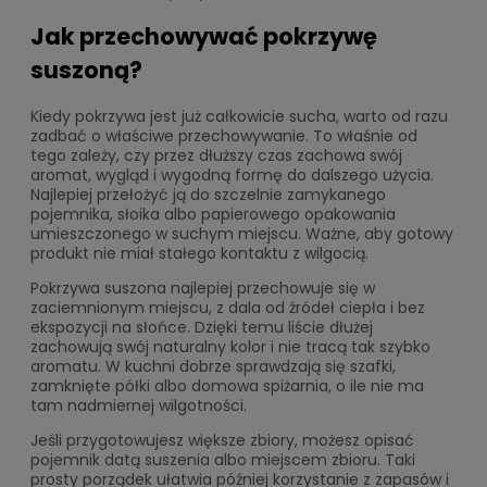
Jak przechowywać pokrzywę
suszoną?
Kiedy pokrzywa jest już całkowicie sucha, warto od razu
zadbać o właściwe przechowywanie. To właśnie od
tego zależy, czy przez dłuższy czas zachowa swój
aromat, wygląd i wygodną formę do dalszego użycia.
Najlepiej przełożyć ją do szczelnie zamykanego
pojemnika, słoika albo papierowego opakowania
umieszczonego w suchym miejscu. Ważne, aby gotowy
produkt nie miał stałego kontaktu z wilgocią.
Pokrzywa suszona najlepiej przechowuje się w
zaciemnionym miejscu, z dala od źródeł ciepła i bez
ekspozycji na słońce. Dzięki temu liście dłużej
zachowują swój naturalny kolor i nie tracą tak szybko
aromatu. W kuchni dobrze sprawdzają się szafki,
zamknięte półki albo domowa spiżarnia, o ile nie ma
tam nadmiernej wilgotności.
Jeśli przygotowujesz większe zbiory, możesz opisać
pojemnik datą suszenia albo miejscem zbioru. Taki
prosty porządek ułatwia później korzystanie z zapasów i