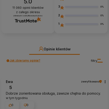
5.0
3
0%
11 060
opinii klientów
z całego okresu
2
0%
zebranych i zweryfikowanych przez
1
0%
Opinie klientów
Jak zbieramy opinie?
filtry
Ewa
zweryfikowano
5
Dobrze zorientowana obsługa, zawsze chętna do pomocy.
w tym tygodniu
0
0