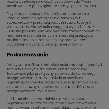
pozwala szybciej sprawdzić, czy odpowiada Twoim
oczekiwaniom pod względem formy i przeznaczenia.
Przy zakupie dobrze też ocenić stan opakowania.
Produkt powinien być szczelnie zamknięty i
zabezpieczony przed wilgocią. Jeśli zawartość jest
widoczna, można zwrócić uwagę na wygląd suszu —
liście nie powinny sprawiać wrażenia zawilgoconych ani
nadmiernie rozdrobnionych. Im bardziej przejrzysta
etykieta i im lepiej zabezpieczony produkt, tym
wygodniej korzystać z niego później w domu.
Podsumowanie
Pokrzywa to roślina, którą wiele osób zna z łąk, ogrodów i
terenów zielonych, ale równie dobrze może być
traktowana jako praktyczny surowiec do domowego
przygotowania suszu. W artykule omówiliśmy
najważniejsze kwestie związane z jej rozpoznawaniem,
zbiorem, ostrożnym obchodzeniem się z liśćmi oraz
przygotowaniem do suszenia.
Jeśli ktoś chce samodzielnie suszyć pokrzywę,
najważniejsze są trzy rzeczy: prawidłowe rozpoznanie
rośliny, wybór czystego miejsca zbioru oraz spokojne