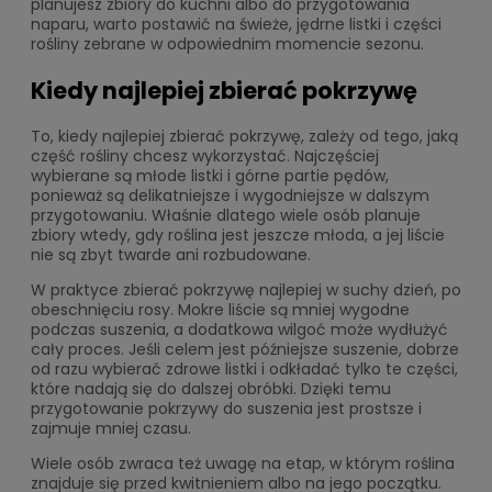
planujesz zbiory do kuchni albo do przygotowania
naparu, warto postawić na świeże, jędrne listki i części
rośliny zebrane w odpowiednim momencie sezonu.
Kiedy najlepiej zbierać pokrzywę
To, kiedy najlepiej zbierać pokrzywę, zależy od tego, jaką
część rośliny chcesz wykorzystać. Najczęściej
wybierane są młode listki i górne partie pędów,
ponieważ są delikatniejsze i wygodniejsze w dalszym
przygotowaniu. Właśnie dlatego wiele osób planuje
zbiory wtedy, gdy roślina jest jeszcze młoda, a jej liście
nie są zbyt twarde ani rozbudowane.
W praktyce zbierać pokrzywę najlepiej w suchy dzień, po
obeschnięciu rosy. Mokre liście są mniej wygodne
podczas suszenia, a dodatkowa wilgoć może wydłużyć
cały proces. Jeśli celem jest późniejsze suszenie, dobrze
od razu wybierać zdrowe listki i odkładać tylko te części,
które nadają się do dalszej obróbki. Dzięki temu
przygotowanie pokrzywy do suszenia jest prostsze i
zajmuje mniej czasu.
Wiele osób zwraca też uwagę na etap, w którym roślina
znajduje się przed kwitnieniem albo na jego początku.