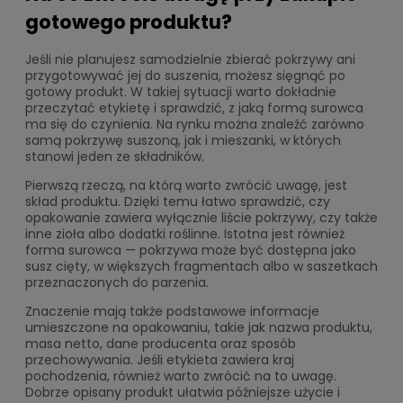
gotowego produktu?
Jeśli nie planujesz samodzielnie zbierać pokrzywy ani
przygotowywać jej do suszenia, możesz sięgnąć po
gotowy produkt. W takiej sytuacji warto dokładnie
przeczytać etykietę i sprawdzić, z jaką formą surowca
ma się do czynienia. Na rynku można znaleźć zarówno
samą pokrzywę suszoną, jak i mieszanki, w których
stanowi jeden ze składników.
Pierwszą rzeczą, na którą warto zwrócić uwagę, jest
skład produktu. Dzięki temu łatwo sprawdzić, czy
opakowanie zawiera wyłącznie liście pokrzywy, czy także
inne zioła albo dodatki roślinne. Istotna jest również
forma surowca — pokrzywa może być dostępna jako
susz cięty, w większych fragmentach albo w saszetkach
przeznaczonych do parzenia.
Znaczenie mają także podstawowe informacje
umieszczone na opakowaniu, takie jak nazwa produktu,
masa netto, dane producenta oraz sposób
przechowywania. Jeśli etykieta zawiera kraj
pochodzenia, również warto zwrócić na to uwagę.
Dobrze opisany produkt ułatwia późniejsze użycie i