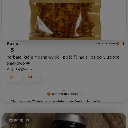
Kasia
zweryfikowano
5
herbata, którą można wypić i zjeść 🥰 moja i dzieci ulubiona
smakowo ❤️
w tym tygodniu
0
0
Komentarz sklepu
Cieszy nas Twoja miła opinia i zaufanie. Jesteśmy
wdzięczni za tak wspaniałych klientów jak Ty. Z
pozdrowieniami, obsługa sklepu.
podgląd