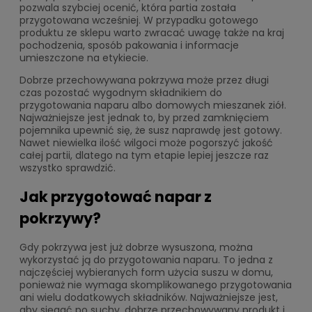
pozwala szybciej ocenić, która partia została
przygotowana wcześniej. W przypadku gotowego
produktu ze sklepu warto zwracać uwagę także na kraj
pochodzenia, sposób pakowania i informacje
umieszczone na etykiecie.
Dobrze przechowywana pokrzywa może przez długi
czas pozostać wygodnym składnikiem do
przygotowania naparu albo domowych mieszanek ziół.
Najważniejsze jest jednak to, by przed zamknięciem
pojemnika upewnić się, że susz naprawdę jest gotowy.
Nawet niewielka ilość wilgoci może pogorszyć jakość
całej partii, dlatego na tym etapie lepiej jeszcze raz
wszystko sprawdzić.
Jak przygotować napar z
pokrzywy?
Gdy pokrzywa jest już dobrze wysuszona, można
wykorzystać ją do przygotowania naparu. To jedna z
najczęściej wybieranych form użycia suszu w domu,
ponieważ nie wymaga skomplikowanego przygotowania
ani wielu dodatkowych składników. Najważniejsze jest,
aby sięgać po suchy, dobrze przechowywany produkt i