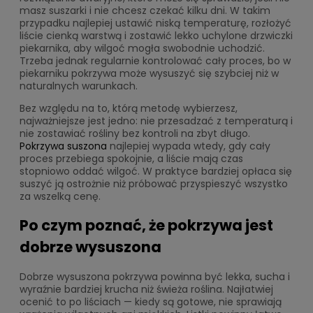
masz suszarki i nie chcesz czekać kilku dni. W takim
przypadku najlepiej ustawić niską temperaturę, rozłożyć
liście cienką warstwą i zostawić lekko uchylone drzwiczki
piekarnika, aby wilgoć mogła swobodnie uchodzić.
Trzeba jednak regularnie kontrolować cały proces, bo w
piekarniku pokrzywa może wysuszyć się szybciej niż w
naturalnych warunkach.
Bez względu na to, którą metodę wybierzesz,
najważniejsze jest jedno: nie przesadzać z temperaturą i
nie zostawiać rośliny bez kontroli na zbyt długo.
Pokrzywa suszona
najlepiej wypada wtedy, gdy cały
proces przebiega spokojnie, a liście mają czas
stopniowo oddać wilgoć. W praktyce bardziej opłaca się
suszyć ją ostrożnie niż próbować przyspieszyć wszystko
za wszelką cenę.
Po czym poznać, że pokrzywa jest
dobrze wysuszona
Dobrze wysuszona pokrzywa powinna być lekka, sucha i
wyraźnie bardziej krucha niż świeża roślina. Najłatwiej
ocenić to po liściach — kiedy są gotowe, nie sprawiają