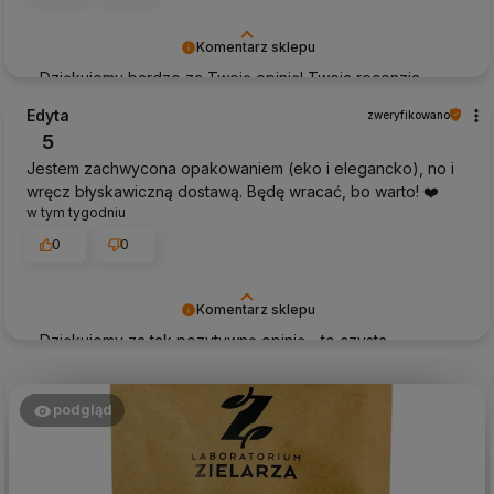
Komentarz sklepu
Dziękujemy bardzo za Twoją opinię! Twoja recenzja
wiele dla nas znaczy - dzięki niej wiemy, że jesteśmy na
Edyta
zweryfikowano
właściwym torze :) Z pozdrowieniami, obsługa sklepu.
5
Jestem zachwycona opakowaniem (eko i elegancko), no i
wręcz błyskawiczną dostawą. Będę wracać, bo warto! ❤️
w tym tygodniu
0
0
Komentarz sklepu
Dziękujemy za tak pozytywną opinię - to czysta
przyjemność obsługiwać takich klientów! Doceniamy
czas i wysiłek włożony w podzielenie się z nami Twoimi
doświadczeniami. Do zobaczenia!
podgląd