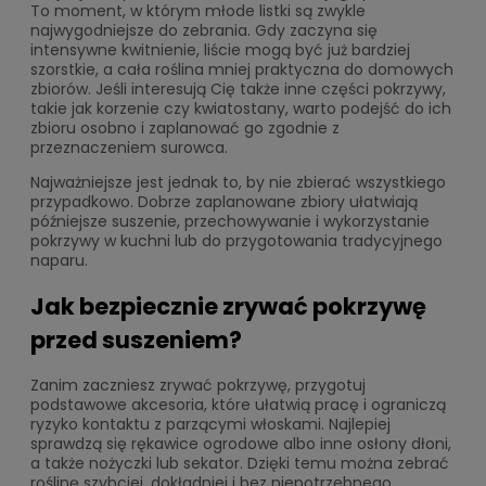
To moment, w którym młode listki są zwykle
najwygodniejsze do zebrania. Gdy zaczyna się
intensywne kwitnienie, liście mogą być już bardziej
szorstkie, a cała roślina mniej praktyczna do domowych
zbiorów. Jeśli interesują Cię także inne części pokrzywy,
takie jak korzenie czy kwiatostany, warto podejść do ich
zbioru osobno i zaplanować go zgodnie z
przeznaczeniem surowca.
Najważniejsze jest jednak to, by nie zbierać wszystkiego
przypadkowo. Dobrze zaplanowane zbiory ułatwiają
późniejsze suszenie, przechowywanie i wykorzystanie
pokrzywy w kuchni lub do przygotowania tradycyjnego
naparu.
Jak bezpiecznie zrywać pokrzywę
przed suszeniem?
Zanim zaczniesz zrywać pokrzywę, przygotuj
podstawowe akcesoria, które ułatwią pracę i ograniczą
ryzyko kontaktu z parzącymi włoskami. Najlepiej
sprawdzą się rękawice ogrodowe albo inne osłony dłoni,
a także nożyczki lub sekator. Dzięki temu można zebrać
roślinę szybciej, dokładniej i bez niepotrzebnego