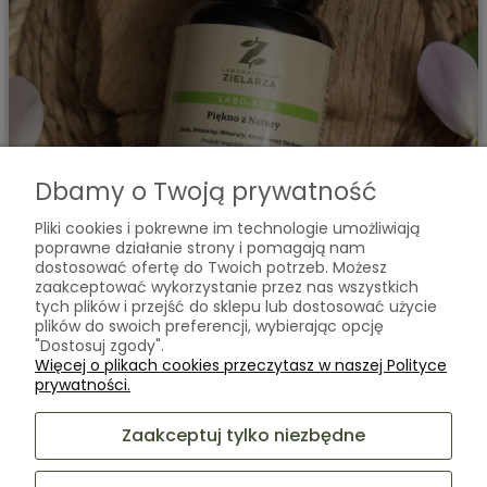
Dbamy o Twoją prywatność
Kasia
zweryfikowano
Pliki cookies i pokrewne im technologie umożliwiają
5
poprawne działanie strony i pomagają nam
dostosować ofertę do Twoich potrzeb. Możesz
wyjątkowo dobrze skomponowany skład aby pięknie
zaakceptować wykorzystanie przez nas wszystkich
wszystko się wzajemnie uzupełniało! Majstersztyk! Nigdy się
tych plików i przejść do sklepu lub dostosować użycie
nie zawiodłam - zawsze mega dużo nowych Baby Hair :) ❤️
plików do swoich preferencji, wybierając opcję
w tym tygodniu
"Dostosuj zgody".
Więcej o plikach cookies przeczytasz w naszej Polityce
0
0
prywatności.
Zaakceptuj tylko niezbędne
Komentarz sklepu
Bardzo cieszy nas Twoja świetna recenzja! Ciężko
pracujemy, aby sprostać wymaganiom klientów takich