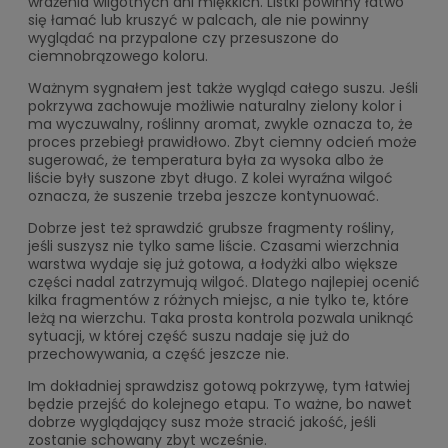
wrażenia wilgotnych ani miękkich. Listki powinny łatwo
się łamać lub kruszyć w palcach, ale nie powinny
wyglądać na przypalone czy przesuszone do
ciemnobrązowego koloru.
Ważnym sygnałem jest także wygląd całego suszu. Jeśli
pokrzywa zachowuje możliwie naturalny zielony kolor i
ma wyczuwalny, roślinny aromat, zwykle oznacza to, że
proces przebiegł prawidłowo. Zbyt ciemny odcień może
sugerować, że temperatura była za wysoka albo że
liście były suszone zbyt długo. Z kolei wyraźna wilgoć
oznacza, że suszenie trzeba jeszcze kontynuować.
Dobrze jest też sprawdzić grubsze fragmenty rośliny,
jeśli suszysz nie tylko same liście. Czasami wierzchnia
warstwa wydaje się już gotowa, a łodyżki albo większe
części nadal zatrzymują wilgoć. Dlatego najlepiej ocenić
kilka fragmentów z różnych miejsc, a nie tylko te, które
leżą na wierzchu. Taka prosta kontrola pozwala uniknąć
sytuacji, w której część suszu nadaje się już do
przechowywania, a część jeszcze nie.
Im dokładniej sprawdzisz gotową pokrzywę, tym łatwiej
będzie przejść do kolejnego etapu. To ważne, bo nawet
dobrze wyglądający susz może stracić jakość, jeśli
zostanie schowany zbyt wcześnie.