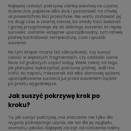
Najlepiej rozłożyć pokrzywę cienką warstwą na czystej
ściereczce, papierze albo sicie i pozostawić na chwilę,
aż powierzchnia liści przeschnie. Nie warto zostawiać jej
na długi czas w zwartej stercie, bo wtedy traci świeżość
i gorzej przygotowuje się do dalszego suszenia. Im lepiej
surowiec zostanie wstępnie uporządkowany, tym łatwiej
później kontrolować temperaturę, czas i sposób
suszenia.
Na tym etapie można też zdecydować, czy suszyć
całość w większych fragmentach, czy oddzielić same
liście od grubszych części łodyg. Wiele zależy od tego,
jak planujesz wykorzystać pokrzywę później. Jeśli ma
trafić do naparu, mieszanek ziół albo domowej spiżarni,
uporządkowanie surowca już przed suszeniem będzie
po prostu wygodniejsze.
Jak suszyć pokrzywę krok po
kroku?
To, jak suszyć pokrzywę, ma znaczenie nie tylko dla
wygody późniejszego użycia, ale też dla jej wyglądu,
aromatu i jakości. Najlepiej zacząć od rozłożenia rośliny