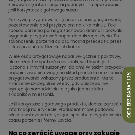
kierować się informacjami podanymi na opakowaniu,
jeśli korzystasz z gotowego suszu.
Pokrzywę przygotowuje się przez zalanie gorącą wodą i
pozostawienie pod przykryciem na kilka minut. Taki
sposób parzenia pomaga zachować aromat i pozwala
wygodnie przygotować napar do dalszego użycia. Po
zakończeniu parzenia całość można przecedzić przez
sitko i przelać do filiżanki lub kubka.
Wiele osób przygotowuje napar wyłącznie z pokrzywy,
ale można też spotkać mieszanki, w których jest
łączona z innymi suszonymi ziołami. W takim przypadku
najlepiej zwrócić uwagę na skład produktu oraz sposób
ODBIERZ RABAT 10%
przygotowania wskazany przez producenta. Ma to
znaczenie szczególnie wtedy, gdy pokrzywa nie
występuje samodzielnie, ale jako jeden z kilku
składników mieszanki.
Jeśli korzystasz z gotowego produktu, dobrze zajrzeć do
informacji na etykiecie. Producent może podawać
własne wskazówki dotyczące sposobu przygotowania,
czasu parzenia i formy użycia.
Na co zwrócić uwagę przy zakupie