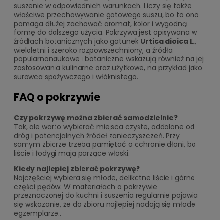
suszenie w odpowiednich warunkach. Liczy się także
właściwe przechowywanie gotowego suszu, bo to ono
pomaga dłużej zachować aromat, kolor i wygodną
formę do dalszego użycia. Pokrzywa jest opisywana w
źródłach botanicznych jako gatunek
Urtica dioica L.
,
wieloletni i szeroko rozpowszechniony, a źródła
popularnonaukowe i botaniczne wskazują również na jej
zastosowania kulinarne oraz użytkowe, na przykład jako
surowca spożywczego i włóknistego.
FAQ o pokrzywie
Czy pokrzywę można zbierać samodzielnie?
Tak, ale warto wybierać miejsca czyste, oddalone od
dróg i potencjalnych źródeł zanieczyszczeń. Przy
samym zbiorze trzeba pamiętać o ochronie dłoni, bo
liście i łodygi mają parzące włoski.
Kiedy najlepiej zbierać pokrzywę?
Najczęściej wybiera się młode, delikatne liście i górne
części pędów. W materiałach o pokrzywie
przeznaczonej do kuchni i suszenia regularnie pojawia
się wskazanie, że do zbioru najlepiej nadają się młode
egzemplarze..