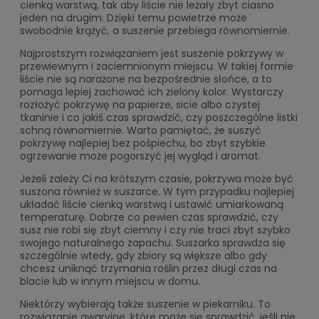
cienką warstwą, tak aby liście nie leżały zbyt ciasno
jeden na drugim. Dzięki temu powietrze może
swobodnie krążyć, a suszenie przebiega równomiernie.
Najprostszym rozwiązaniem jest suszenie pokrzywy w
przewiewnym i zaciemnionym miejscu. W takiej formie
liście nie są narażone na bezpośrednie słońce, a to
pomaga lepiej zachować ich zielony kolor. Wystarczy
rozłożyć pokrzywę na papierze, sicie albo czystej
tkaninie i co jakiś czas sprawdzić, czy poszczególne listki
schną równomiernie. Warto pamiętać, że suszyć
pokrzywę najlepiej bez pośpiechu, bo zbyt szybkie
ogrzewanie może pogorszyć jej wygląd i aromat.
Jeżeli zależy Ci na krótszym czasie, pokrzywa może być
suszona również w suszarce. W tym przypadku najlepiej
układać liście cienką warstwą i ustawić umiarkowaną
temperaturę. Dobrze co pewien czas sprawdzić, czy
susz nie robi się zbyt ciemny i czy nie traci zbyt szybko
swojego naturalnego zapachu. Suszarka sprawdza się
szczególnie wtedy, gdy zbiory są większe albo gdy
chcesz uniknąć trzymania roślin przez długi czas na
blacie lub w innym miejscu w domu.
Niektórzy wybierają także suszenie w piekarniku. To
rozwiązanie awaryjne, które może się sprawdzić, jeśli nie