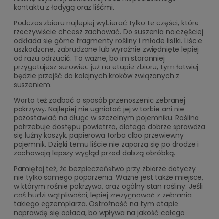
kontaktu z łodygą oraz liśćmi.
Podczas zbioru najlepiej wybierać tylko te części, które
rzeczywiście chcesz zachować. Do suszenia najczęściej
odkłada się górne fragmenty rośliny i młode listki. Liście
uszkodzone, zabrudzone lub wyraźnie zwiędnięte lepiej
od razu odrzucić. To ważne, bo im staranniej
przygotujesz surowiec już na etapie zbioru, tym łatwiej
będzie przejść do kolejnych kroków związanych z
suszeniem.
Warto też zadbać o sposób przenoszenia zebranej
pokrzywy. Najlepiej nie ugniatać jej w torbie ani nie
pozostawiać na długo w szczelnym pojemniku. Roślina
potrzebuje dostępu powietrza, dlatego dobrze sprawdza
się luźny koszyk, papierowa torba albo przewiewny
pojemnik. Dzięki temu liście nie zaparzą się po drodze i
zachowają lepszy wygląd przed dalszą obróbką.
Pamiętaj też, że bezpieczeństwo przy zbiorze dotyczy
nie tylko samego poparzenia. Ważne jest także miejsce,
w którym rośnie pokrzywa, oraz ogólny stan rośliny. Jeśli
coś budzi wątpliwości, lepiej zrezygnować z zebrania
takiego egzemplarza. Ostrożność na tym etapie
naprawdę się opłaca, bo wpływa na jakość całego