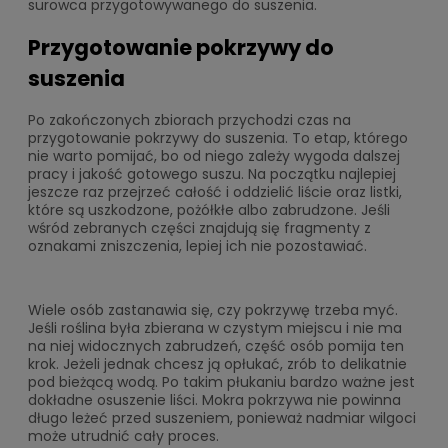
surowca przygotowywanego do suszenia.
Przygotowanie pokrzywy do
suszenia
Po zakończonych zbiorach przychodzi czas na
przygotowanie pokrzywy do suszenia. To etap, którego
nie warto pomijać, bo od niego zależy wygoda dalszej
pracy i jakość gotowego suszu. Na początku najlepiej
jeszcze raz przejrzeć całość i oddzielić liście oraz listki,
które są uszkodzone, pożółkłe albo zabrudzone. Jeśli
wśród zebranych części znajdują się fragmenty z
oznakami zniszczenia, lepiej ich nie pozostawiać.
Wiele osób zastanawia się, czy pokrzywę trzeba myć.
Jeśli roślina była zbierana w czystym miejscu i nie ma
na niej widocznych zabrudzeń, część osób pomija ten
krok. Jeżeli jednak chcesz ją opłukać, zrób to delikatnie
pod bieżącą wodą. Po takim płukaniu bardzo ważne jest
dokładne osuszenie liści. Mokra pokrzywa nie powinna
długo leżeć przed suszeniem, ponieważ nadmiar wilgoci
może utrudnić cały proces.