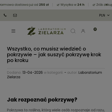
×
mowa dostawa już od
250 zł
🌿 Wysyłka w
24 h
🌿 Zrób zakupy z
Wszystko, co musisz wiedzieć o
pokrzywie – jak suszyć pokrzywę krok
po kroku
Dodano:
13-04-2026
w kategorii:
-
autor:
Laboratorium
Zielarza
Jak rozpoznać pokrzywę?
Pokrzywa to roślina, którą wiele osób rozpoznaje od razu,