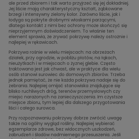
ale przed zbiorem i tak warto przyjrzeć się jej dokładniej.
Jej liście mają charakterystyczny kształt, ząbkowane
brzegi i intensywny zielony kolor. Zarówno liście, jak i
łodyga są pokryte drobnymi włoskami parzącymi,
dlatego kontakt z nimi bez ochrony może skończyć się
nieprzyjemnym doświadczeniem. To właśnie ten
element sprawia, że zrywać pokrzywę należy ostrożnie i
najlepiej w rękawicach.
Pokrzywa rośnie w wielu miejscach: na obrzeżach
działek, przy ogrodzie, w pobliżu płotów, na łąkach,
nieużytkach i w miejscach o żyznej glebie. Często
traktowana jest jak chwast, ale w praktyce dla wielu
osób stanowi surowiec do domowych zbiorów. Trzeba
jednak pamiętać, że nie każda pokrzywa nadaje się do
zebrania. Najlepiej omijać stanowiska znajdujące się
blisko ruchliwych dróg, terenów przemysłowych czy
miejsc narażonych na zanieczyszczenia. Im czystsze
miejsce zbioru, tym lepiej dla dalszego przygotowania
liści i całego surowca.
Przy rozpoznawaniu pokrzywy dobrze zwrócić uwagę
także na ogólny wygląd rośliny. Najlepiej wybierać
egzemplarze zdrowe, bez widocznych uszkodzeń,
zabrudzeń i śladów nadmiernego przesuszenia. Jeśli