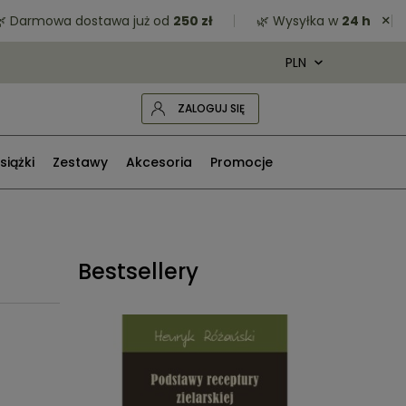
×
mowa dostawa już od
250 zł
🌿 Wysyłka w
24 h
🌿 Z
ZALOGUJ SIĘ
siążki
Zestawy
Akcesoria
Promocje
Bestsellery