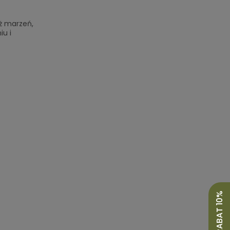
óż marzeń,
iu i