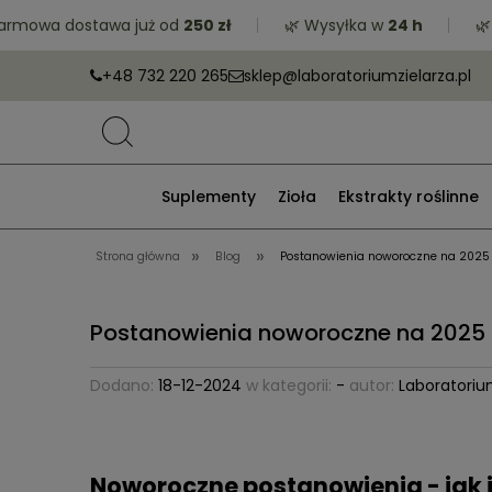
a dostawa już od
250 zł
🌿 Wysyłka w
24 h
🌿 Zrób
+48 732 220 265
sklep@laboratoriumzielarza.pl
Suplementy
Zioła
Ekstrakty roślinne
»
»
Strona główna
Blog
Postanowienia noworoczne na 2025 
Postanowienia noworoczne na 2025 
Dodano:
18-12-2024
w kategorii:
-
autor:
Laboratoriu
Noworoczne postanowienia - jak 