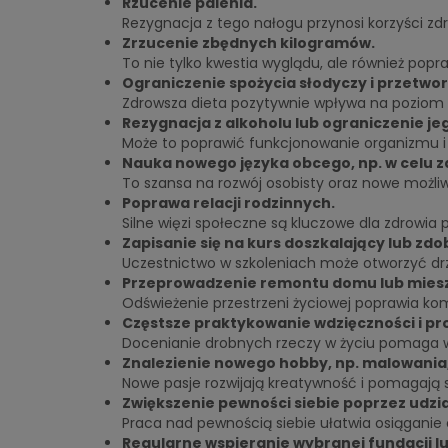
Rzucenie palenia.
Rezygnacja z tego nałogu przynosi korzyści zd
Zrzucenie zbędnych kilogramów.
To nie tylko kwestia wyglądu, ale również popr
Ograniczenie spożycia słodyczy i przetw
Zdrowsza dieta pozytywnie wpływa na poziom en
Rezygnacja z alkoholu lub ograniczenie je
Może to poprawić funkcjonowanie organizmu i
Nauka nowego języka obcego, np. w celu z
To szansa na rozwój osobisty oraz nowe możl
Poprawa relacji rodzinnych.
Silne więzi społeczne są kluczowe dla zdrowia 
Zapisanie się na kurs doszkalający lub zd
Uczestnictwo w szkoleniach może otworzyć drz
Przeprowadzenie remontu domu lub miesz
Odświeżenie przestrzeni życiowej poprawia kom
Częstsze praktykowanie wdzięczności i pr
Docenianie drobnych rzeczy w życiu pomaga 
Znalezienie nowego hobby, np. malowania,
Nowe pasje rozwijają kreatywność i pomagają s
Zwiększenie pewności siebie poprzez udzia
Praca nad pewnością siebie ułatwia osiąganie c
Regularne wspieranie wybranej fundacji lub