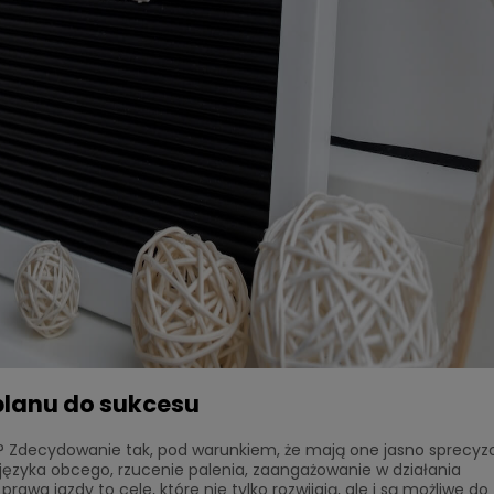
planu do sukcesu
Zdecydowanie tak, pod warunkiem, że mają one jasno sprecyz
a języka obcego, rzucenie palenia, zaangażowanie w działania
awa jazdy to cele, które nie tylko rozwijają, ale i są możliwe do