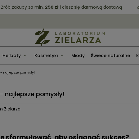
 zakupy za min.
250 zł
i ciesz się darmową dostawą
🌿 Dar
Herbaty
Kosmetyki
Miody
Świece naturalne
K
- najlepsze pomysły!
- najlepsze pomysły!
m Zielarza
je sformułować, aby osiągnąć sukces?