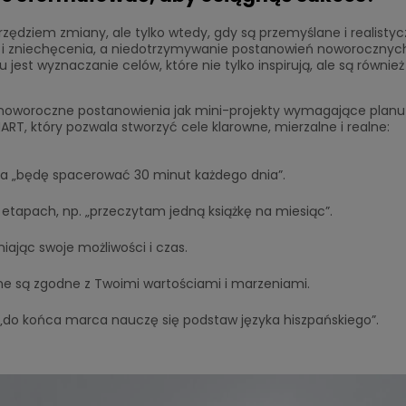
ziem zmiany, ale tylko wtedy, gdy są przemyślane i realistyc
cji i zniechęcenia, a niedotrzymywanie postanowień noworoczny
est wyznaczanie celów, które nie tylko inspirują, ale są równie
je noworoczne postanowienia jak mini-projekty wymagające planu
T, który pozwala stworzyć cele klarowne, mierzalne i realne:
a „będę spacerować 30 minut każdego dnia”.
LABO-FEM Kobieca Równowag
 etapach, np. „przeczytam jedną książkę na miesiąc”.
99,00 zł
Do
iając swoje możliwości i czas.
ne są zgodne z Twoimi wartościami i marzeniami.
 „do końca marca nauczę się podstaw języka hiszpańskiego”.