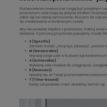
Postanowienia noworoczne mogą być potężnym narzęd
przeciwnym razie stają się jedynie źródłem frustra
odbić się na naszej samoocenie. Kluczem do sukcesu j
do zrealizowania w konkretnym czasie.
Aby nie powielać błędów z przeszłości, traktuj swo
działania. Z pomocą przychodzi popularny model SMAR
S (Specific)
Zamiast mówić „chcę być zdrowszy”, postaw n
M (Measurable)
Wyrażaj swoje cele w liczbach lub konkretnych
A (Achievable)
Wybieraj cele możliwe do osiągnięcia, uwzględn
R (Relevant)
Upewnij się, że Twoje postanowienia noworocz
T (Time-bound)
Każdy cel powinien mieć określony termin, np.