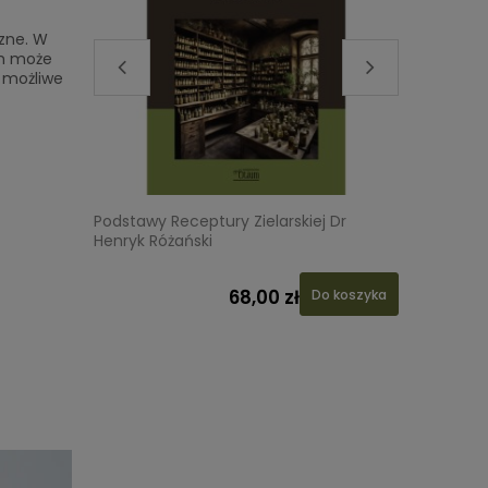
zne. W
ch może
ż możliwe
a
Podstawy Receptury Zielarskiej Dr
LABO-LIV
Henryk Różański
68,00 zł
 koszyka
Do koszyka