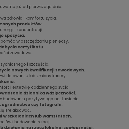
rowotne już od pierwszego dnia.
awa zdrowia i komfortu życia.
orzonych produktów.
ergii i koncentracji.
go spożycia.
 pomóc w oszczędzaniu pieniędzy.
dobycia certyfikatu.
iwości zawodowe.
psychicznego i szczęścia.
obycie nowych kwalifikacji zawodowych.
wi do awansu lub zmiany kariery.
kania.
fort i estetykę codziennego życia.
owadzenie dziennika wdzięczności.
w budowaniu pozytywnego nastawienia.
 ogrodnictwa czy fotografii.
ię zrelaksować.
ł w szkoleniach lub warsztatach.
elów i budowanie relacji.
 działania na rzecz lokalnej społeczności.