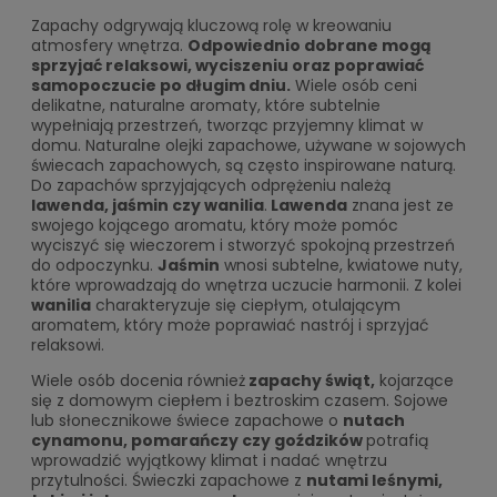
Zapachy odgrywają kluczową rolę w kreowaniu
atmosfery wnętrza.
Odpowiednio dobrane mogą
sprzyjać relaksowi, wyciszeniu oraz poprawiać
samopoczucie po długim dniu.
Wiele osób ceni
delikatne, naturalne aromaty, które subtelnie
wypełniają przestrzeń, tworząc przyjemny klimat w
domu. Naturalne olejki zapachowe, używane w sojowych
świecach zapachowych, są często inspirowane naturą.
Do zapachów sprzyjających odprężeniu należą
lawenda, jaśmin czy wanilia
.
Lawenda
znana jest ze
swojego kojącego aromatu, który może pomóc
wyciszyć się wieczorem i stworzyć spokojną przestrzeń
do odpoczynku.
Jaśmin
wnosi subtelne, kwiatowe nuty,
które wprowadzają do wnętrza uczucie harmonii. Z kolei
wanilia
charakteryzuje się ciepłym, otulającym
aromatem, który może poprawiać nastrój i sprzyjać
relaksowi.
Wiele osób docenia również
zapachy świąt,
kojarzące
się z domowym ciepłem i beztroskim czasem. Sojowe
lub słonecznikowe świece zapachowe o
nutach
cynamonu, pomarańczy czy goździków
potrafią
wprowadzić wyjątkowy klimat i nadać wnętrzu
przytulności. Świeczki zapachowe z
nutami leśnymi,