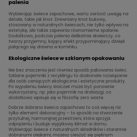
palenia
Wybierając świece zapachowe, warto zwrócić uwagę na
detale, takie jak knot. Drewniany knot bukowy,
stosowany w naturalnych świecach, nie tylko wpływa na
estetykę, ale także zapewnia równomierne spalanie.
Dodatkowo, podczas palenia delikatnie skwierczy, co
tworzy przyjemny, kojący efekt przypominający dźwięk
palącego się drewna w kominku.
Ekologiczne świece w szklanym opakowaniu
Nie bez znaczenia jest również sposób pakowania świec.
Szklane pojemniki z recyklingu to doskonałe rozwiązanie
dla osób ceniących ekologiczne i estetyczne produkty.
Po wypaleniu świecy słoiczek może być ponownie
wykorzystany, np. jako pojemnik na drobiazgi, co
dodatkowo wpisuje się w filozofię zero waste.
Dobrze dobrana świeca zapachowa to coś więcej niż
tylko element dekoracyjny – to sposób na stworzenie
przytulnej, harmonijnej przestrzeni, która sprzyja
odprężeniu i buduje wyjątkowy klimat w domu.
Wybierając świece z naturalnych składników i starannie
dobranymi olejkami, możesz cieszyć się pięknym