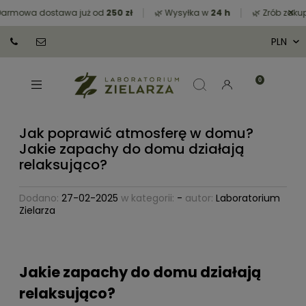
×
owa dostawa już od
250 zł
🌿 Wysyłka w
24 h
🌿 Zrób zakupy za
Jak poprawić atmosferę w domu?
Jakie zapachy do domu działają
relaksująco?
Dodano:
27-02-2025
w kategorii:
-
autor:
Laboratorium
Zielarza
Jakie zapachy do domu działają
relaksująco?