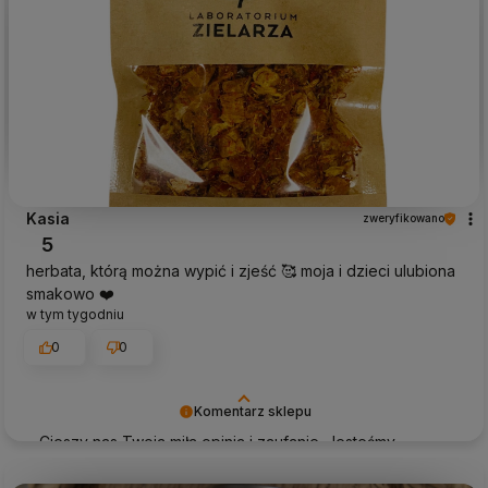
Kasia
zweryfikowano
5
herbata, którą można wypić i zjeść 🥰 moja i dzieci ulubiona
smakowo ❤️
w tym tygodniu
0
0
Komentarz sklepu
Cieszy nas Twoja miła opinia i zaufanie. Jesteśmy
wdzięczni za tak wspaniałych klientów jak Ty. Z
pozdrowieniami, obsługa sklepu.