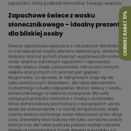
zapachem, który podkreśli atmosferę Twojego wnętrza.
ODBIERZ RABAT 10%
Zapachowe świece z wosku
słonecznikowego – idealny prezent
dla bliskiej osoby
Świeca zapachowa wykonana z naturalnych składników
to coś więcej niż zwykły element dekoracyjny. Właściwie
dobrany aromat potrafi stworzyć wyjątkową atmosferę,
otulić wnętrze subtelnym zapachem i wprowadzić
chwilę relaksu. Dzięki zastosowaniu nierozcieńczonych
olejków eterycznych ich aromat jest głęboki i
długotrwały, co sprawia, że taki prezent staje się nie
tylko estetycznym dodatkiem, ale także elementem
codziennego rytuału odprężenia. Wybór świecy z wosku
słonecznikowego to świetne rozwiązanie dla osób
ceniących produkty tworzone z troską o środowisko.
Wosk słonecznikowy pochodzący z europejskich upraw
spala się równomiernie i w niższej temperaturze, dzięki
czemu świeca zachowuje swoje właściwości przez długi
czas. Drewniany knot bukowy nie tylko wzmacnia walory
estetyczne, ale także podczas palenia wydaje subtelne
dźwięki przypominające trzask drewna w kominku, co