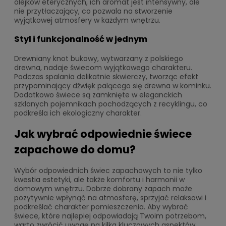
olejków eterycznych, ich aromat jest intensywny, ale
nie przytłaczający, co pozwala na stworzenie
wyjątkowej atmosfery w każdym wnętrzu.
Styl i funkcjonalność w jednym
Drewniany knot bukowy, wytwarzany z polskiego
drewna, nadaje świecom wyjątkowego charakteru.
Podczas spalania delikatnie skwierczy, tworząc efekt
przypominający dźwięk palącego się drewna w kominku.
Dodatkowo świece są zamknięte w eleganckich
szklanych pojemnikach pochodzących z recyklingu, co
podkreśla ich ekologiczny charakter.
Jak wybrać odpowiednie świece
zapachowe do domu?
Wybór odpowiednich świec zapachowych to nie tylko
kwestia estetyki, ale także komfortu i harmonii w
domowym wnętrzu. Dobrze dobrany zapach może
pozytywnie wpłynąć na atmosferę, sprzyjać relaksowi i
podkreślać charakter pomieszczenia. Aby wybrać
świece, które najlepiej odpowiadają Twoim potrzebom,
warto zwrócić uwagę na kilka kluczowych aspektów.