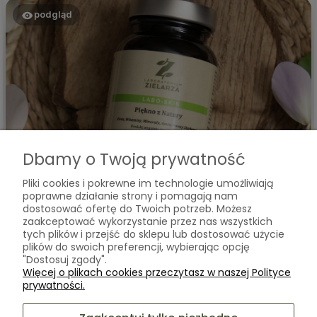
podgląd
Dbamy o Twoją prywatność
Kasia
zweryfikowano
Pliki cookies i pokrewne im technologie umożliwiają
5
poprawne działanie strony i pomagają nam
dostosować ofertę do Twoich potrzeb. Możesz
wyjątkowo dobrze skomponowany skład aby pięknie
zaakceptować wykorzystanie przez nas wszystkich
wszystko się wzajemnie uzupełniało! Majstersztyk! Nigdy się
tych plików i przejść do sklepu lub dostosować użycie
nie zawiodłam - zawsze mega dużo nowych Baby Hair :) ❤️
plików do swoich preferencji, wybierając opcję
w tym tygodniu
"Dostosuj zgody".
Więcej o plikach cookies przeczytasz w naszej Polityce
0
0
prywatności.
Komentarz sklepu