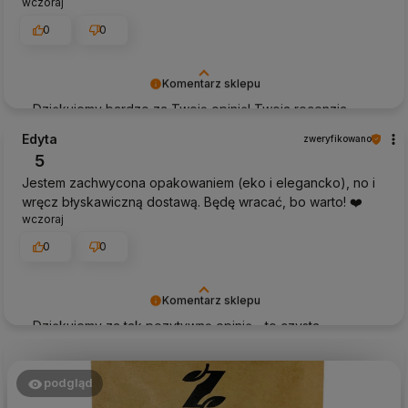
wczoraj
0
0
Komentarz sklepu
Dziękujemy bardzo za Twoją opinię! Twoja recenzja
wiele dla nas znaczy - dzięki niej wiemy, że jesteśmy na
Edyta
zweryfikowano
właściwym torze :) Z pozdrowieniami, obsługa sklepu.
5
Jestem zachwycona opakowaniem (eko i elegancko), no i
wręcz błyskawiczną dostawą. Będę wracać, bo warto! ❤️
wczoraj
0
0
Komentarz sklepu
Dziękujemy za tak pozytywną opinię - to czysta
przyjemność obsługiwać takich klientów! Doceniamy
czas i wysiłek włożony w podzielenie się z nami Twoimi
doświadczeniami. Do zobaczenia!
podgląd