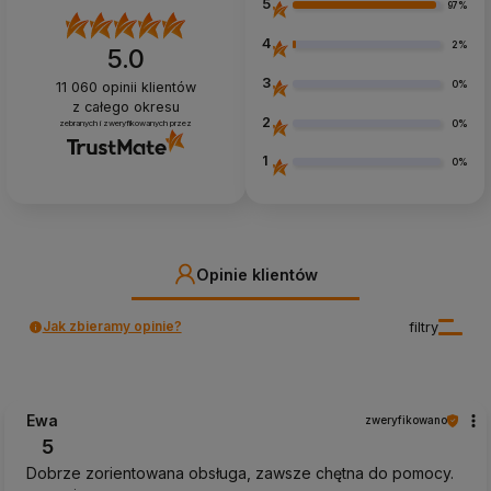
5
97%
4
2%
5.0
3
0%
11 060
opinii klientów
z całego okresu
2
0%
zebranych i zweryfikowanych przez
1
0%
Opinie klientów
Jak zbieramy opinie?
filtry
Ewa
zweryfikowano
5
Dobrze zorientowana obsługa, zawsze chętna do pomocy.