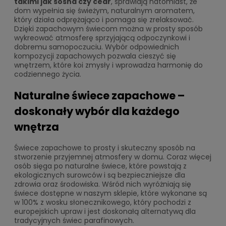
takimi jak sosna czy cedr
, sprawiają natomiast, że
dom wypełnia się świeżym, naturalnym aromatem,
który działa odprężająco i pomaga się zrelaksować.
Dzięki zapachowym świecom można w prosty sposób
wykreować atmosferę sprzyjającą odpoczynkowi i
dobremu samopoczuciu. Wybór odpowiednich
kompozycji zapachowych pozwala cieszyć się
wnętrzem, które koi zmysły i wprowadza harmonię do
codziennego życia.
Naturalne świece zapachowe –
doskonały wybór dla każdego
wnętrza
Świece zapachowe to prosty i skuteczny sposób na
stworzenie przyjemnej atmosfery w domu. Coraz więcej
osób sięga po naturalne świece, które powstają z
ekologicznych surowców i są bezpieczniejsze dla
zdrowia oraz środowiska. Wśród nich wyróżniają się
świece dostępne w naszym sklepie, które wykonane są
w 100% z wosku słonecznikowego, który pochodzi z
europejskich upraw i jest doskonałą alternatywą dla
tradycyjnych świec parafinowych.