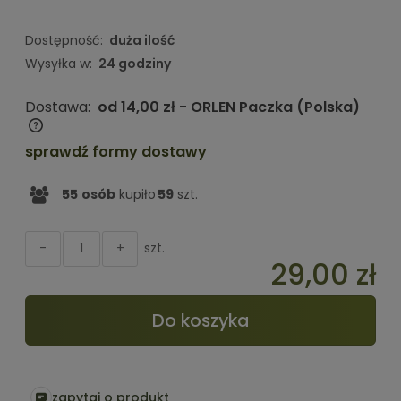
Dostępność:
duża ilość
Wysyłka w:
24 godziny
Dostawa:
od 14,00 zł
- ORLEN Paczka
(Polska)
Cena nie zawiera ewentualnych kosztów płatności
sprawdź formy dostawy
55
osób
kupiło
59
szt.
szt.
-
+
29,00 zł
Do koszyka
zapytaj o produkt