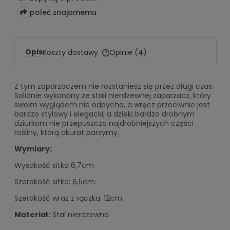
poleć znajomemu
Opis
Koszty dostawy
Opinie
(4)
Cena nie zawiera ewentualnych
kosztów płatności
Z tym zaparzaczem nie rozstaniesz się przez długi czas.
Solidnie wykonany ze stali nierdzewnej zaparzacz, który
swoim wyglądem nie odpycha, a wręcz przeciwnie jest
bardzo stylowy i elegacki, a dzieki bardzo drobnym
dziurkom nie przepuszcza najdrobniejszych części
rośliny, którą akurat parzymy.
Wymiary:
Wysokość sitka 6,7cm
Szerokość sitka: 6,5cm
Szerokość wraz z rączką: 12cm
Materiał:
Stal nierdzewna