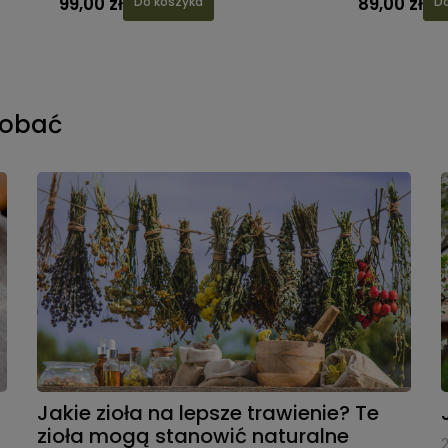
99,00 zł
89,00 zł
Do koszyka
Do
dobać
Jakie zioła na lepsze trawienie? Te
zioła mogą stanowić naturalne