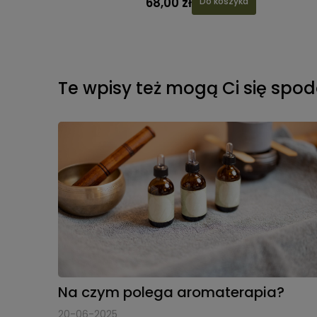
68,00 zł
 koszyka
Do koszyka
Te wpisy też mogą Ci się spo
Na czym polega aromaterapia?
20-06-2025