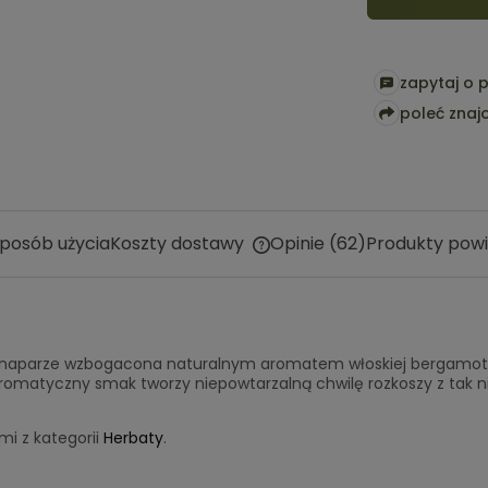
zapytaj o 
poleć zna
posób użycia
Koszty dostawy
Opinie
(62)
Produkty pow
Cena nie zawiera ewentualny
kosztów płatności
 naparze wzbogacona naturalnym aromatem włoskiej bergamotk
 aromatyczny smak tworzy niepowtarzalną chwilę rozkoszy z t
i z kategorii
Herbaty
.