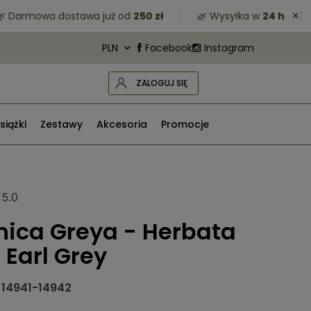
×
armowa dostawa już od
250 zł
🌿 Wysyłka w
24 h
🌿 
Facebook
Instagram
ZALOGUJ SIĘ
siążki
Zestawy
Akcesoria
Promocje
5.0
ica Greya - Herbata
 Earl Grey
14941-14942