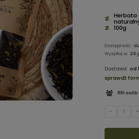
Herbata 
natural
100g
Dostępność:
du
Wysyłka w:
24 
Dostawa:
od 
sprawdź for
961
osób
-
+