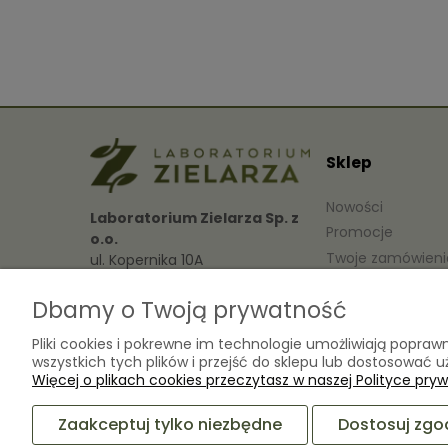
Sklep
Nowości
Laboratorium Zielarza Sp. z
Promocje
o.o.
Twoje zamówieni
ul. Kopernika 10A
05-825 Grodzisk Mazowiecki
Ustawienia konta
Dbamy o Twoją prywatność
Przechowalnia
sklep@laboratoriumzielarza.pl
Pliki cookies i pokrewne im technologie umożliwiają popr
wszystkich tych plików i przejść do sklepu lub dostosować u
+48 732 220 265
Więcej o plikach cookies przeczytasz w naszej Polityce pryw
Zaakceptuj tylko niezbędne
Dostosuj zgo