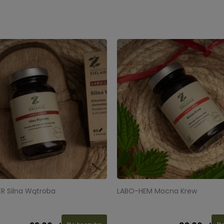
ER Silna Wątroba
LABO-HEM Mocna Krew