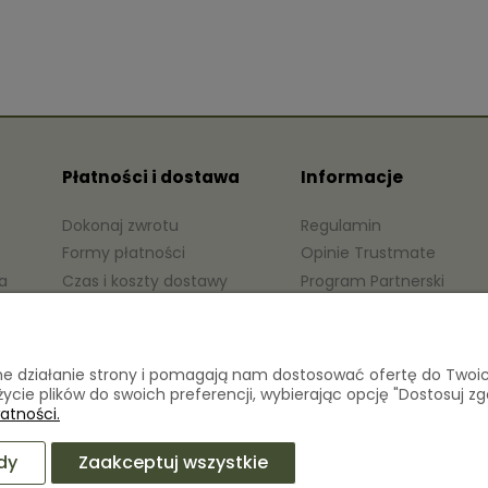
Płatności i dostawa
Informacje
Dokonaj zwrotu
Regulamin
Formy płatności
Opinie Trustmate
a
Czas i koszty dostawy
Program Partnerski
Czas realizacji zamówienia
Polityka prywatności
awne działanie strony i pomagają nam dostosować ofertę do Two
życie plików do swoich preferencji, wybierając opcję "Dostosuj zg
atności.
dy
Zaakceptuj wszystkie