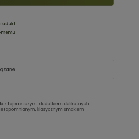
produkt
jomemu
iązane
ch
i z tajemniczym dodatkiem delikatnych
ak niezapomnianym, klasycznym smakiem