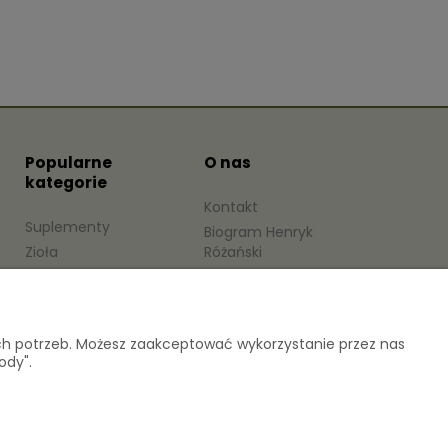
Popularne
O nas
kategorie
Kontakt
Suplementy
Biogram Henryk
Zioła
Różański
Ekstrakty roślinne
Blog
Herbaty
O firmie
Miody
ich potrzeb. Możesz zaakceptować wykorzystanie przez nas
ody".