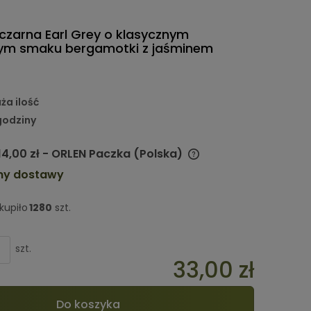
czarna Earl Grey o klasycznym
nym smaku bergamotki z jaśminem
ża ilość
godziny
14,00 zł
- ORLEN Paczka
(Polska)
my dostawy
Cena nie zawiera ewentualnych
kosztów płatności
kupiło
1280
szt.
szt.
33,00 zł
Do koszyka