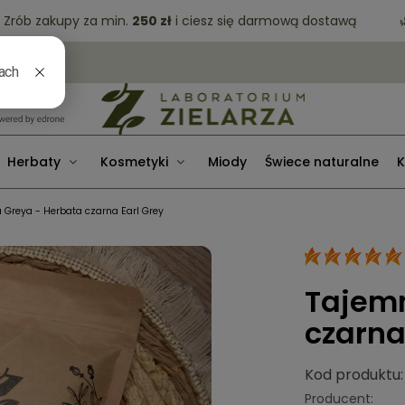
b zakupy za min.
250 zł
i ciesz się darmową dostawą
🌿 D
Herbaty
Kosmetyki
Miody
Świece naturalne
K
 Greya - Herbata czarna Earl Grey
Tajemn
czarna
Kod produktu:
Producent: