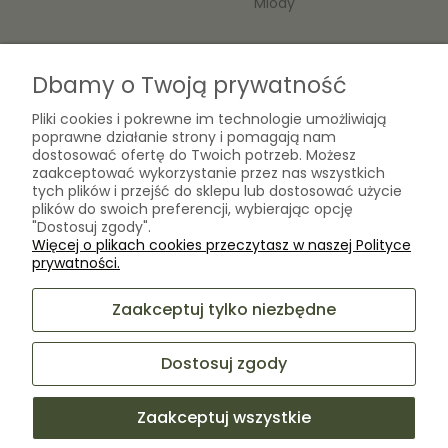
Miody
O nas
Dbamy o Twoją prywatność
Kontakt
Pliki cookies i pokrewne im technologie umożliwiają
Laboratorium Zielarza Sp. z
Biogram Henryk Różański
poprawne działanie strony i pomagają nam
o.o.
dostosować ofertę do Twoich potrzeb. Możesz
Blog
ul. Kopernika 10A
zaakceptować wykorzystanie przez nas wszystkich
O firmie
05-825 Grodzisk Mazowiecki
tych plików i przejść do sklepu lub dostosować użycie
plików do swoich preferencji, wybierając opcję
"Dostosuj zgody".
Więcej o plikach cookies przeczytasz w naszej Polityce
sklep@laboratoriumzielarza.pl
prywatności.
+48 732 220 265
Zaakceptuj tylko niezbędne
Dostosuj zgody
Zaakceptuj wszystkie
Sklep internetowy Shoper Premium