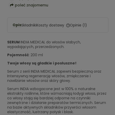
poleć znajomemu
Opis
Koszty dostawy
Składniki
Opinie
(1)
Cena nie zawiera ewentualnych
kosztów płatności
SERUM
INDIA MEDICAL do włosów słabych,
wypadających, przerzedzonych.
Pojemność
: 200 ml
Twoje włosy są gładkie i posłuszne!
Serum z serii INDIA MEDICAL zapewni bezpieczną oraz
Intensywną regenerację włosów, zmiękczenie i
nawilżanie włosów oraz skóry głowy.
Serum INDIA wzbogacone jest w 100% o naturalne
ekstrakty roślinne, które wzmacniają łodygi włosa, przez
co włosy stają się bardziej odporne na czynniki
zewnętrzne i działanie preparatów termicznych. Serum
na bazie aktywnych składników przywróci włosom
elastyczność, lustrzany połysk i blask.