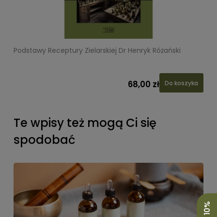
Podstawy Receptury Zielarskiej Dr Henryk Różański
L
68,00 zł
Do koszyka
Te wpisy też mogą Ci się
spodobać