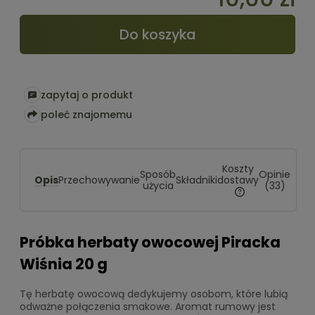
Do koszyka
zapytaj o produkt
poleć znajomemu
Koszty
Sposób
Opinie
Opis
dostawy
Przechowywanie
Składniki
użycia
(33)
Cena nie zawiera
kosztów płatności
Próbka herbaty owocowej Piracka
Wiśnia 20 g
Tę herbatę owocową dedykujemy osobom, które lubią
odważne połączenia smakowe. Aromat rumowy jest