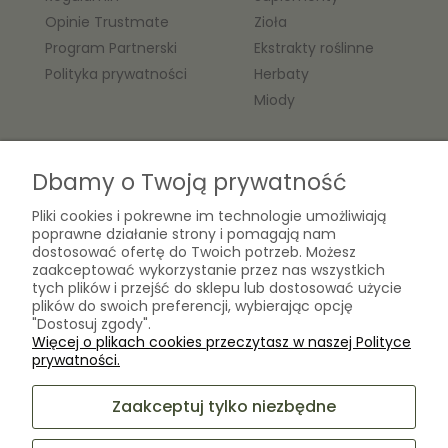
Opinie Trustmate
Zioła
Program Partnerski
Ekstrakty roślinne
Polityka prywatności
Herbaty
Miody
O nas
Dbamy o Twoją prywatność
Kontakt
Pliki cookies i pokrewne im technologie umożliwiają
Laboratorium Zielarza Sp. z
poprawne działanie strony i pomagają nam
Biogram Henryk Różański
o.o.
dostosować ofertę do Twoich potrzeb. Możesz
Blog
ul. Kopernika 10A
zaakceptować wykorzystanie przez nas wszystkich
O firmie
tych plików i przejść do sklepu lub dostosować użycie
05-825 Grodzisk Mazowiecki
plików do swoich preferencji, wybierając opcję
"Dostosuj zgody".
Więcej o plikach cookies przeczytasz w naszej Polityce
sklep@laboratoriumzielarza.pl
prywatności.
+48 732 220 265
Zaakceptuj tylko niezbędne