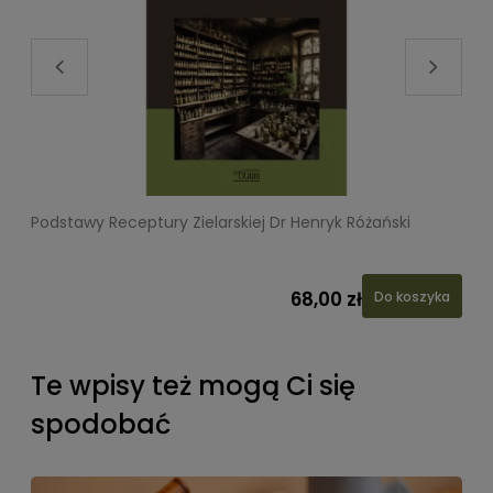
Podstawy Receptury Zielarskiej Dr Henryk Różański
L
68,00 zł
Do koszyka
Te wpisy też mogą Ci się
spodobać