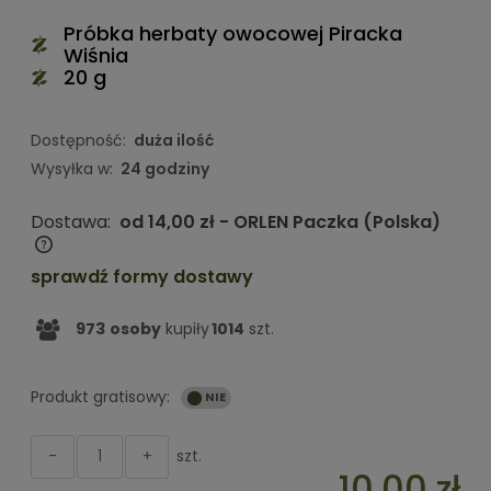
Próbka herbaty owocowej Piracka
Wiśnia
20 g
Dostępność:
duża ilość
Wysyłka w:
24 godziny
Dostawa:
od 14,00 zł
- ORLEN Paczka
(Polska)
Cena nie zawiera ewentualnych kosztów płatności
sprawdź formy dostawy
973
osoby
kupiły
1014
szt.
Produkt gratisowy:
szt.
-
+
10,00 zł