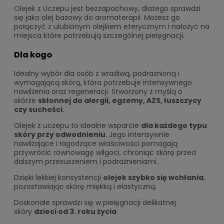
Olejek z Uczepu jest bezzapachowy, dlatego sprawdzi
się jako olej bazowy do aromaterapii. Możesz go
połączyć z ulubionym olejkiem eterycznym i nałożyć na
miejsca które potrzebują szczególnej pielęgnacji.
Dla kogo
Idealny wybór dla osób z wrażliwą, podrażnioną i
wymagającą skórą, która potrzebuje intensywnego
nawilżenia oraz regeneracji. Stworzony z myślą o
skórze
skłonnej do alergii, egzemy, AZS, łuszczycy
czy suchości
.
Olejek z uczepu to idealne wsparcie
dla każdego typu
skóry przy odwodnieniu
. Jego intensywnie
nawilżające i łagodzące właściwości pomagają
przywrócić równowagę wilgoci, chroniąc skórę przed
dalszym przesuszeniem i podrażnieniami.
Dzięki lekkiej konsystencji
olejek szybko się wchłania
,
pozostawiając skórę miękką i elastyczną.
Doskonale sprawdzi się w pielęgnacji delikatnej
skóry
dzieci od 3. roku życia