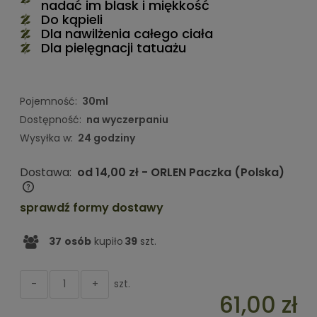
nadać im blask i miękkość
Do kąpieli
Dla nawilżenia całego ciała
Dla pielęgnacji tatuażu
Pojemność:
30ml
Dostępność:
na wyczerpaniu
Wysyłka w:
24 godziny
Dostawa:
od 14,00 zł
- ORLEN Paczka
(Polska)
Cena nie zawiera ewentualnych kosztów płatności
sprawdź formy dostawy
37
osób
kupiło
39
szt.
szt.
-
+
61,00 zł