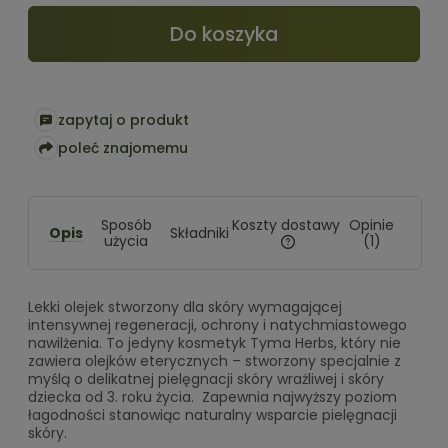
Do koszyka
zapytaj o produkt
poleć znajomemu
Koszty dostawy
Sposób
Opinie
Opis
Składniki
użycia
(1)
Cena nie zawiera ewentualny
kosztów płatności
Lekki olejek stworzony dla skóry wymagającej
intensywnej regeneracji, ochrony i natychmiastowego
nawilżenia. To jedyny kosmetyk Tyma Herbs, który nie
zawiera olejków eterycznych – stworzony specjalnie z
myślą o delikatnej pielęgnacji skóry wrażliwej i skóry
dziecka od 3. roku życia. Zapewnia najwyższy poziom
łagodności stanowiąc naturalny wsparcie pielęgnacji
skóry.