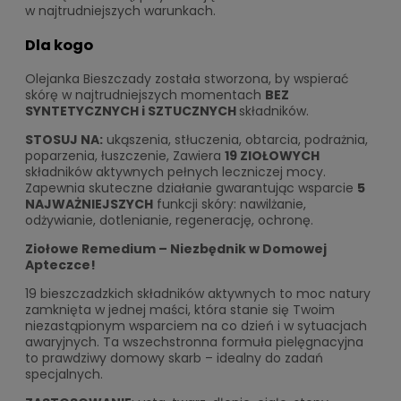
w najtrudniejszych warunkach.
Dla kogo
Olejanka Bieszczady została stworzona, by wspierać
skórę w najtrudniejszych momentach
BEZ
SYNTETYCZNYCH i SZTUCZNYCH
składników.
STOSUJ NA:
ukąszenia, stłuczenia, obtarcia, podrażnia,
poparzenia, łuszczenie, Zawiera
19 ZIOŁOWYCH
składników aktywnych pełnych leczniczej mocy.
Zapewnia skuteczne działanie gwarantując wsparcie
5
NAJWAŻNIEJSZYCH
funkcji skóry: nawilżanie,
odżywianie, dotlenianie, regenerację, ochronę.
Ziołowe Remedium – Niezbędnik w Domowej
Apteczce!
19 bieszczadzkich składników aktywnych to moc natury
zamknięta w jednej maści, która stanie się Twoim
niezastąpionym wsparciem na co dzień i w sytuacjach
awaryjnych. Ta wszechstronna formuła pielęgnacyjna
to prawdziwy domowy skarb – idealny do zadań
specjalnych.