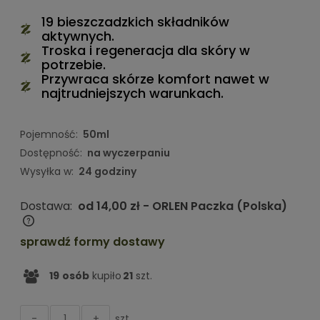
19 bieszczadzkich składników
aktywnych.
Troska i regeneracja dla skóry w
potrzebie.
Przywraca skórze komfort nawet w
najtrudniejszych warunkach.
Pojemność:
50ml
Dostępność:
na wyczerpaniu
Wysyłka w:
24 godziny
Dostawa:
od 14,00 zł
- ORLEN Paczka
(Polska)
Cena nie zawiera ewentualnych kosztów płatności
sprawdź formy dostawy
19
osób
kupiło
21
szt.
szt.
-
+