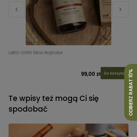
LABO-LIVER Silna Wątroba
ODBIERZ RABAT 10%
99,00 zł
Do koszyka
Te wpisy też mogą Ci się
spodobać