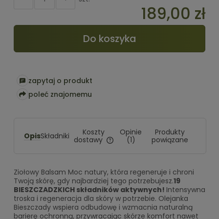
189,00 zł
Do koszyka
zapytaj o produkt
poleć znajomemu
Koszty
Opinie
Produkty
Opis
Składniki
dostawy
(1)
powiązane
Cena nie zawiera ewentualnych
kosztów płatności
Ziołowy Balsam Moc natury, która regeneruje i chroni
Twoją skórę, gdy najbardziej tego potrzebujesz.
19
BIESZCZADZKICH składników aktywnych!
Intensywna
troska i regeneracja dla skóry w potrzebie. Olejanka
Bieszczady wspiera odbudowę i wzmacnia naturalną
barierę ochronną, przywracając skórze komfort nawet