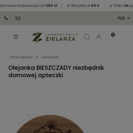
×
rmowa dostawa już od
250 zł
🌿 Wysyłka w
24 h
🌿 Zrób zakupy
»
Strona główna
Kosmetyki
Olejanka BIESZCZADY niezbędnik
domowej apteczki