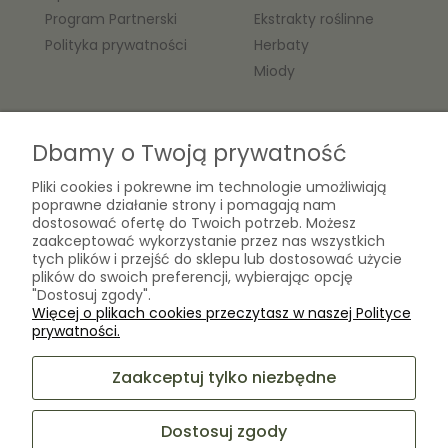
Program Partnerski
Ekstrakty roślinne
Polityka prywatności
Herbaty
Miody
O nas
Dbamy o Twoją prywatność
Kontakt
Pliki cookies i pokrewne im technologie umożliwiają
Laboratorium Zielarza Sp. z
Biogram Henryk Różański
poprawne działanie strony i pomagają nam
o.o.
dostosować ofertę do Twoich potrzeb. Możesz
Blog
ul. Kopernika 10A
zaakceptować wykorzystanie przez nas wszystkich
O firmie
05-825 Grodzisk Mazowiecki
tych plików i przejść do sklepu lub dostosować użycie
plików do swoich preferencji, wybierając opcję
"Dostosuj zgody".
Więcej o plikach cookies przeczytasz w naszej Polityce
sklep@laboratoriumzielarza.pl
prywatności.
+48 732 220 265
Zaakceptuj tylko niezbędne
Dostosuj zgody