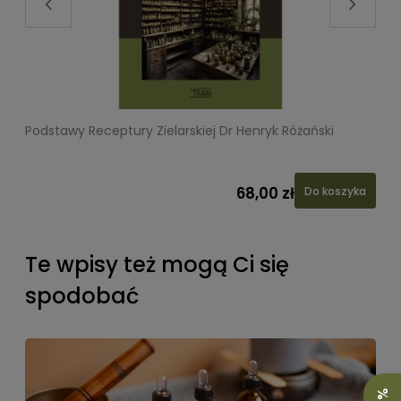
Podstawy Receptury Zielarskiej Dr Henryk Różański
L
68,00 zł
Do koszyka
Te wpisy też mogą Ci się
spodobać