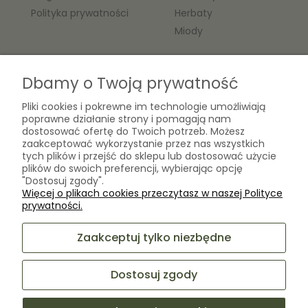
Polityka prywatności
Herbaty
Miody
O nas
Dbamy o Twoją prywatność
Kontakt
Pliki cookies i pokrewne im technologie umożliwiają
Laboratorium Zielarza Sp. z
poprawne działanie strony i pomagają nam
Biogram Henryk Różański
o.o.
dostosować ofertę do Twoich potrzeb. Możesz
Blog
zaakceptować wykorzystanie przez nas wszystkich
ul. Kopernika 10A
tych plików i przejść do sklepu lub dostosować użycie
O firmie
05-825 Grodzisk Mazowiecki
plików do swoich preferencji, wybierając opcję
"Dostosuj zgody".
Więcej o plikach cookies przeczytasz w naszej Polityce
sklep@laboratoriumzielarza.pl
prywatności.
+48 732 220 265
Zaakceptuj tylko niezbędne
Dostosuj zgody