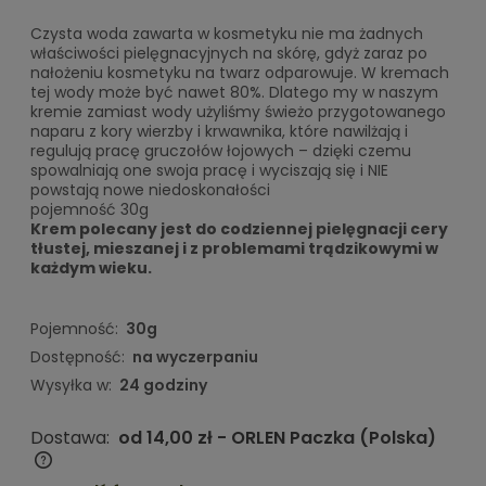
Czysta woda zawarta w kosmetyku nie ma żadnych
właściwości pielęgnacyjnych na skórę, gdyż zaraz po
nałożeniu kosmetyku na twarz odparowuje. W kremach
tej wody może być nawet 80%. Dlatego my w naszym
kremie zamiast wody użyliśmy świeżo przygotowanego
naparu z kory wierzby i krwawnika, które nawilżają i
regulują pracę gruczołów łojowych – dzięki czemu
spowalniają one swoja pracę i wyciszają się i NIE
powstają nowe niedoskonałości
pojemność 30g
Krem polecany jest do codziennej pielęgnacji cery
tłustej, mieszanej i z problemami trądzikowymi w
każdym wieku.
Pojemność:
30g
Dostępność:
na wyczerpaniu
Wysyłka w:
24 godziny
Dostawa:
od 14,00 zł
- ORLEN Paczka
(Polska)
Cena nie zawiera ewentualnych kosztów płatności