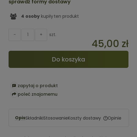
sprawdź formy dostawy
4
osoby
kupiły
ten produkt
szt.
-
+
45,00 zł
Do koszyka
zapytaj o produkt
poleć znajomemu
Opis
Koszty dostawy
Składniki
Stosowanie
Opinie
Cena nie zawiera ewentualnyc
kosztów płatności