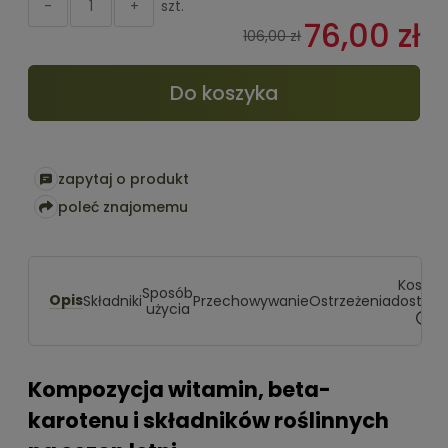
szt.
-
+
cena 
76,00 zł
pojawi
106,00 zł
Do koszyka
zapytaj o produkt
poleć znajomemu
Koszty
Sposób
Opis
dostaw
Składniki
Przechowywanie
Ostrzeżenia
użycia
Cena 
koszt
Kompozycja witamin, beta-
karotenu i składników roślinnych