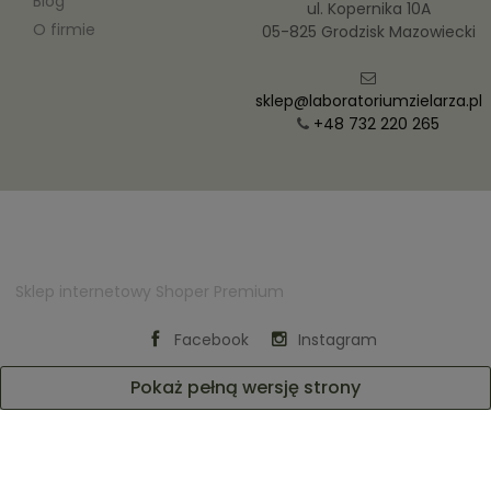
Blog
ul. Kopernika 10A
O firmie
05-825 Grodzisk Mazowiecki
sklep@laboratoriumzielarza.pl
+48 732 220 265
Sklep internetowy Shoper Premium
Facebook
Instagram
Pokaż pełną wersję strony