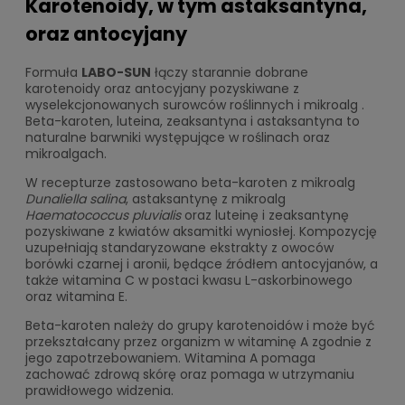
Karotenoidy, w tym astaksantyna,
oraz antocyjany
Formuła
LABO-SUN
łączy starannie dobrane
karotenoidy oraz antocyjany pozyskiwane z
wyselekcjonowanych surowców roślinnych i mikroalg .
Beta-karoten, luteina, zeaksantyna i astaksantyna to
naturalne barwniki występujące w roślinach oraz
mikroalgach.
W recepturze zastosowano beta-karoten z mikroalg
Dunaliella salina
, astaksantynę z mikroalg
Haematococcus pluvialis
oraz luteinę i zeaksantynę
pozyskiwane z kwiatów aksamitki wyniosłej. Kompozycję
uzupełniają standaryzowane ekstrakty z owoców
borówki czarnej i aronii, będące źródłem antocyjanów, a
także witamina C w postaci kwasu L-askorbinowego
oraz witamina E.
Beta-karoten należy do grupy karotenoidów i może być
przekształcany przez organizm w witaminę A zgodnie z
jego zapotrzebowaniem. Witamina A pomaga
zachować zdrową skórę oraz pomaga w utrzymaniu
prawidłowego widzenia.