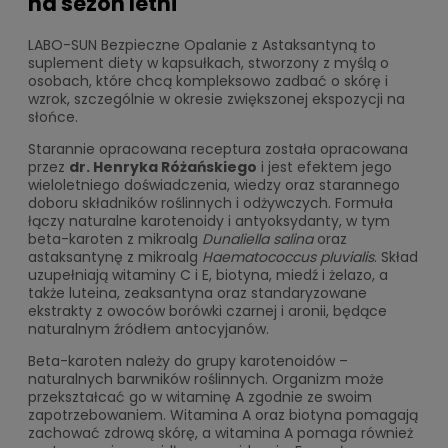
na sezon letni
LABO-SUN Bezpieczne Opalanie z Astaksantyną to
suplement diety w kapsułkach, stworzony z myślą o
osobach, które chcą kompleksowo zadbać o skórę i
wzrok, szczególnie w okresie zwiększonej ekspozycji na
słońce.
Starannie opracowana receptura została opracowana
przez
dr. Henryka Różańskiego
i jest efektem jego
wieloletniego doświadczenia, wiedzy oraz starannego
doboru składników roślinnych i odżywczych. Formuła
łączy naturalne karotenoidy i antyoksydanty, w tym
beta-karoten z mikroalg
Dunaliella salina
oraz
astaksantynę z mikroalg
Haematococcus pluvialis
. Skład
uzupełniają witaminy C i E, biotyna, miedź i żelazo, a
także luteina, zeaksantyna oraz standaryzowane
ekstrakty z owoców borówki czarnej i aronii, będące
naturalnym źródłem antocyjanów.
Beta-karoten należy do grupy karotenoidów –
naturalnych barwników roślinnych. Organizm może
przekształcać go w witaminę A zgodnie ze swoim
zapotrzebowaniem. Witamina A oraz biotyna pomagają
zachować zdrową skórę, a witamina A pomaga również