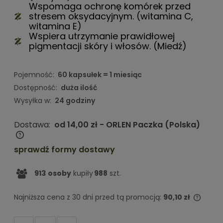
Wspomaga ochronę komórek przed
stresem oksydacyjnym. (witamina C,
witamina E)
Wspiera utrzymanie prawidłowej
pigmentacji skóry i włosów. (Miedź)
Pojemność:
60 kapsułek = 1 miesiąc
Dostępność:
duża ilość
Wysyłka w:
24 godziny
Dostawa:
od 14,00 zł
- ORLEN Paczka
(Polska)
Cena nie zawiera ewentualnych kosztów płatności
sprawdź formy dostawy
913
osoby
kupiły
988
szt.
Najniższa cena z 30 dni przed tą promocją:
90,10 zł
Jeżel
niż 30