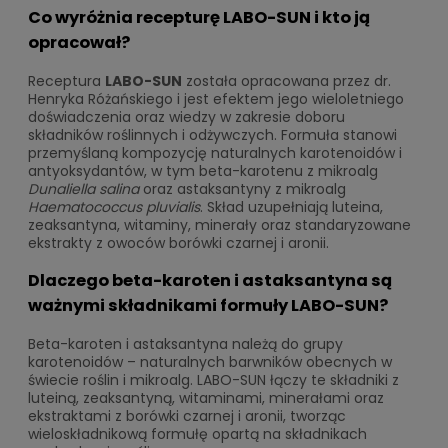
Co wyróżnia recepturę LABO-SUN i kto ją
opracował?
Receptura
LABO-SUN
została opracowana przez dr.
Henryka Różańskiego i jest efektem jego wieloletniego
doświadczenia oraz wiedzy w zakresie doboru
składników roślinnych i odżywczych. Formuła stanowi
przemyślaną kompozycję naturalnych karotenoidów i
antyoksydantów, w tym beta-karotenu z mikroalg
Dunaliella salina
oraz astaksantyny z mikroalg
Haematococcus pluvialis
. Skład uzupełniają luteina,
zeaksantyna, witaminy, minerały oraz standaryzowane
ekstrakty z owoców borówki czarnej i aronii.
D
laczego beta-karoten i astaksantyna są
ważnymi składnikami formuły LABO-SUN?
Beta-karoten i astaksantyna należą do grupy
karotenoidów – naturalnych barwników obecnych w
świecie roślin i mikroalg. LABO-SUN łączy te składniki z
luteiną, zeaksantyną, witaminami, minerałami oraz
ekstraktami z borówki czarnej i aronii, tworząc
wieloskładnikową formułę opartą na składnikach