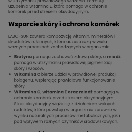
w utrzymaniu prawidłowego widzenia. Formułę
uzupełnia witamina E, która pomaga w ochronie
komórek przed stresem oksydacyjnym.
Wsparcie skóry i ochrona komórek
LABO-SUN zawiera kompozycję witamin, minerałów i
składników roślinnych, które uczestniczą w wielu
ważnych procesach zachodzących w organizmie.
Biotyna
pomaga zachować zdrową skórę, a
miedź
pomaga w utrzymaniu prawidłowej pigmentacji
skóry i włosów.
Witamina C
bierze udział w prawidłowej produkcji
kolagenu, wspierając prawidłowe funkcjonowanie
skóry.
Witamina C, witamina E oraz miedź
pomagają w
ochronie komórek przed stresem oksydacyjnym.
Stres oksydacyjny wiąże się z działaniem wolnych
rodników, które powstają w organizmie zarówno w
wyniku naturalnych procesów metabolicznych, jak i
pod wpływem różnych czynników środowiskowych.