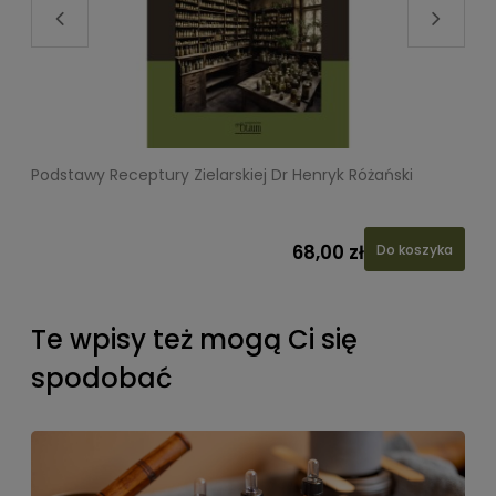
Podstawy Receptury Zielarskiej Dr Henryk Różański
L
68,00 zł
Do koszyka
Te wpisy też mogą Ci się
spodobać