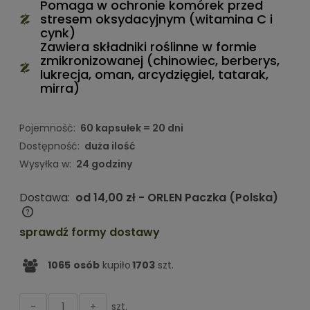
Pomaga w ochronie komórek przed
stresem oksydacyjnym (witamina C i
cynk)
Zawiera składniki roślinne w formie
zmikronizowanej (chinowiec, berberys,
lukrecja, oman, arcydzięgiel, tatarak,
mirra)
Pojemność:
60 kapsułek = 20 dni
Dostępność:
duża ilość
Wysyłka w:
24 godziny
Dostawa:
od 14,00 zł
- ORLEN Paczka
(Polska)
Cena nie zawiera ewentualnych kosztów płatności
sprawdź formy dostawy
1065
osób
kupiło
1703
szt.
szt.
-
+