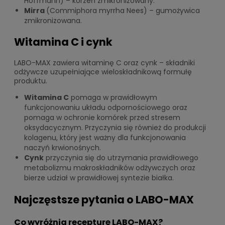
Hoffmann) – korzeń zmikronizowany.
Mirra
(Commiphora myrrha Nees) – gumożywica
zmikronizowana.
Witamina C i cynk
LABO-MAX zawiera witaminę C oraz cynk – składniki
odżywcze uzupełniające wieloskładnikową formułę
produktu.
Witamina C
pomaga w prawidłowym
funkcjonowaniu układu odpornościowego oraz
pomaga w ochronie komórek przed stresem
oksydacycznym. Przyczynia się również do produkcji
kolagenu, który jest ważny dla funkcjonowania
naczyń krwionośnych.
Cynk
przyczynia się do utrzymania prawidłowego
metabolizmu makroskładników odżywczych oraz
bierze udział w prawidłowej syntezie białka.
Najczęstsze pytania o LABO-MAX
Co wyróżnia recepturę LABO-MAX?