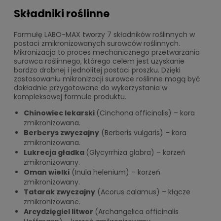
Składniki roślinne
Formułę LABO-MAX tworzy 7 składników roślinnych w
postaci zmikronizowanych surowców roślinnych.
Mikronizacja to proces mechanicznego przetwarzania
surowca roślinnego, którego celem jest uzyskanie
bardzo drobnej i jednolitej postaci proszku. Dzięki
zastosowaniu mikronizacji surowce roślinne mogą być
dokładnie przygotowane do wykorzystania w
kompleksowej formule produktu.
Chinowiec lekarski
(Cinchona officinalis) – kora
zmikronizowana.
Berberys zwyczajny
(Berberis vulgaris) – kora
zmikronizowana.
Lukrecja gładka
(Glycyrrhiza glabra) – korzeń
zmikronizowany.
Oman wielki
(Inula helenium) – korzeń
zmikronizowany.
Tatarak zwyczajny
(Acorus calamus) – kłącze
zmikronizowane.
Arcydzięgiel litwor
(Archangelica officinalis