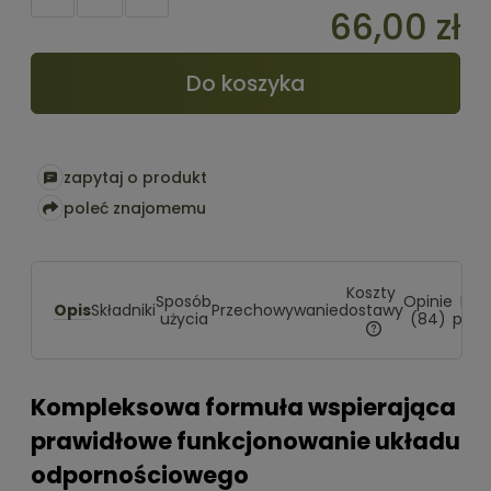
66,00 zł
Do koszyka
zapytaj o produkt
poleć znajomemu
Koszty
Sposób
Opinie
Pro
Opis
dostawy
Składniki
Przechowywanie
użycia
(84)
powi
Cena nie zawiera
kosztów płatności
Kompleksowa formuła wspierająca
prawidłowe funkcjonowanie układu
odpornościowego