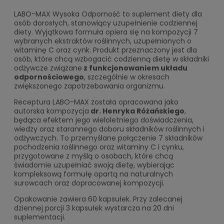
LABO-MAX Wysoka Odporność to suplement diety dla
osób dorosłych, stanowiący uzupełnienie codziennej
diety. Wyjątkowa formuła opiera się na kompozycji 7
wybranych ekstraktów roślinnych, uzupełnionych o
witaminę C oraz cynk. Produkt przeznaczony jest dla
osób, które chcą wzbogacić codzienną dietę w składniki
odżywcze związane
z funkcjonowaniem układu
odpornościowego
, szczególnie w okresach
zwiększonego zapotrzebowania organizmu.
Receptura LABO-MAX została opracowana jako
autorska kompozycja
dr. Henryka Różańskiego
,
będąca efektem jego wieloletniego doświadczenia,
wiedzy oraz starannego doboru składników roślinnych i
odżywczych. To przemyślane połączenie 7 składników
pochodzenia roślinnego oraz witaminy C i cynku,
przygotowane z myślą o osobach, które chcą
świadomie uzupełniać swoją dietę, wybierając
kompleksową formułę opartą na naturalnych
surowcach oraz dopracowanej kompozycji.
Opakowanie zawiera 60 kapsułek. Przy zalecanej
dziennej porcji 3 kapsułek wystarcza na 20 dni
suplementacji.