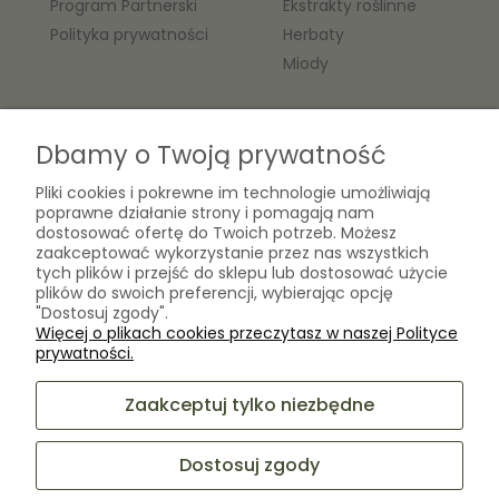
Program Partnerski
Ekstrakty roślinne
Polityka prywatności
Herbaty
Miody
O nas
Dbamy o Twoją prywatność
Kontakt
Pliki cookies i pokrewne im technologie umożliwiają
Laboratorium Zielarza Sp. z
Biogram Henryk Różański
poprawne działanie strony i pomagają nam
o.o.
dostosować ofertę do Twoich potrzeb. Możesz
Blog
ul. Kopernika 10A
zaakceptować wykorzystanie przez nas wszystkich
O firmie
05-825 Grodzisk Mazowiecki
tych plików i przejść do sklepu lub dostosować użycie
plików do swoich preferencji, wybierając opcję
"Dostosuj zgody".
Więcej o plikach cookies przeczytasz w naszej Polityce
sklep@laboratoriumzielarza.pl
prywatności.
+48 732 220 265
Zaakceptuj tylko niezbędne
Dostosuj zgody