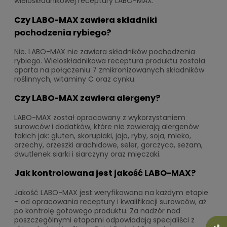
wieloskładnikowej receptury LABO-MAX.
Czy LABO-MAX zawiera składniki
pochodzenia rybiego?
Nie. LABO-MAX nie zawiera składników pochodzenia
rybiego. Wieloskładnikowa receptura produktu została
oparta na połączeniu 7 zmikronizowanych składników
roślinnych, witaminy C oraz cynku.
Czy LABO-MAX zawiera alergeny?
LABO-MAX został opracowany z wykorzystaniem
surowców i dodatków, które nie zawierają alergenów
takich jak: gluten, skorupiaki, jaja, ryby, soja, mleko,
orzechy, orzeszki arachidowe, seler, gorczyca, sezam,
dwutlenek siarki i siarczyny oraz mięczaki.
Jak kontrolowana jest jakość LABO-MAX?
Jakość LABO-MAX jest weryfikowana na każdym etapie
– od opracowania receptury i kwalifikacji surowców, aż
po kontrolę gotowego produktu. Za nadzór nad
poszczególnymi etapami odpowiadają specjaliści z