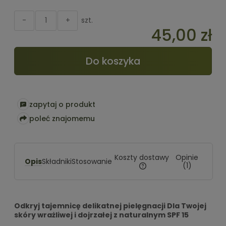
szt.
-
+
45,00 zł
Do koszyka
zapytaj o produkt
poleć znajomemu
Koszty dostawy
Opinie
Opis
Składniki
Stosowanie
(1)
Cena nie zawiera ewentualnyc
kosztów płatności
Odkryj tajemnicę delikatnej pielęgnacji Dla Twojej
skóry wrażliwej i dojrzałej z naturalnym SPF 15