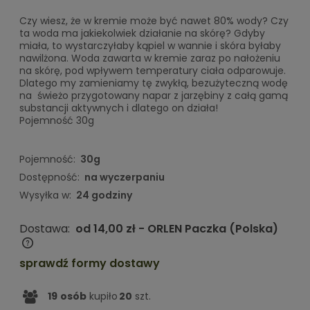
Czy wiesz, że w kremie może być nawet 80% wody? Czy
ta woda ma jakiekolwiek działanie na skórę? Gdyby
miała, to wystarczyłaby kąpiel w wannie i skóra byłaby
nawilżona. Woda zawarta w kremie zaraz po nałożeniu
na skórę, pod wpływem temperatury ciała odparowuje.
Dlatego my zamieniamy tę zwykłą, bezużyteczną wodę
na świeżo przygotowany napar z jarzębiny z całą gamą
substancji aktywnych i dlatego on działa!
Pojemność 30g
Pojemność:
30g
Dostępność:
na wyczerpaniu
Wysyłka w:
24 godziny
Dostawa:
od 14,00 zł
- ORLEN Paczka
(Polska)
Cena nie zawiera ewentualnych kosztów płatności
sprawdź formy dostawy
19
osób
kupiło
20
szt.