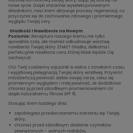
odnowę komórkową swojej skóry, dając jej szansę na
nowe życie. Dzięki starannie wyselekcjonowanym
składnikom, nasz krem aktywuje procesy regeneracji, co
przyczynia się do zachowania zdrowego i promiennego
wyglądu Twojej cery.
Gładkość i Nawilżenie na Nowym
Poziomie:
Receptura naszego kremu nie tylko
spowalnia czas, ale również odbudowuje warstwę
nawilżenia Twojej skóry. Efekt? Gładka, delikatna i
perfekcyjnie nawilżona cera, której blask będzie Cię
zachwycał.
Oto Twój codzienny sojusznik w walce z oznakami czasu
i wyjątkową pielęgnacją Twojej skóry wrażliwej. Przywróć
młodzieńczą pewność siebie swojej cerze, ciesz się
promiennym wyglądem i miej pewność, że dodatkowo
chronisz ją przed szkodliwym promieniowaniem UV
dzięki naturalnemu filtrowi SPF 15.
Stosując krem każdego dnia:
zapobiegasz przedwczesnemu starzeniu się Twojej
skóry,
chronisz przed szkodliwym działanie czynników
zewnętrznych – wolnych rodników,