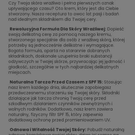
Czy Twoja skóra wrażliwa i pełna pierwszych oznak
upływającego czasu? Oto krem, który jest dla Ciebie
stworzony. Nasza receptura to owoc lat pasji i badań
nad idealnym składnikiem dla Twojej cery.
Rewolucyjna Formuła Dla Skóry Wrażliwej:
Dopieść
swoją delikatną cerę za pomocą naszego kremu,
stworzonego specjalnie dla osób z wrażliwą skórą, której
potrzeby są jednocześnie delikatne i wymagające.
Bogata formuła, oparta na starannie dobranych
składnikach, doskonale uzupełnia braki substancji
odżywczych w Twojej skórze, przywracając jej jędrność i
gładkość, szczególnie w tych najbardziej delikatnych
miejscach.
Naturalna Tarcza Przed Czasem z SPF 15:
Stosując
nasz krem każdego dnia, skutecznie zapobiegasz
przedwczesnemu starzeniu się Twojej skóry. Składniki
działające jak tarcza chronią Twoją cerę przed
szkodliwym działaniem czynników zewnętrznych i
wolnych rodników. Dodatkowo, nasz krem zawiera
naturalny, fizyczny filtr SPF 15, który zapewnia
dodatkową ochronę przed promieniowaniem UV.
Odnowa i Witalność Twojej Skóry:
Pobudź naturalną