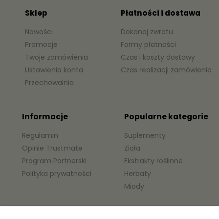
Sklep
Płatności i dostawa
Nowości
Dokonaj zwrotu
Promocje
Formy płatności
Twoje zamówienia
Czas i koszty dostawy
Ustawienia konta
Czas realizacji zamówienia
Przechowalnia
Informacje
Popularne kategorie
Regulamin
Suplementy
Opinie Trustmate
Zioła
Program Partnerski
Ekstrakty roślinne
Polityka prywatności
Herbaty
Miody