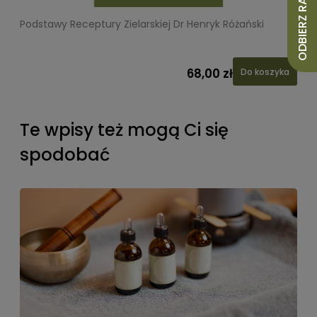
ODBIERZ RABAT 10%
Podstawy Receptury Zielarskiej Dr Henryk Różański
L
68,00 zł
Do koszyka
Te wpisy też mogą Ci się
spodobać