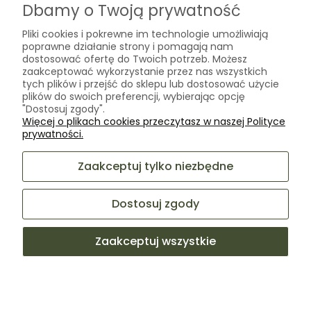
O nas
Dbamy o Twoją prywatność
Kontakt
Pliki cookies i pokrewne im technologie umożliwiają
Laboratorium Zielarza Sp. z
poprawne działanie strony i pomagają nam
Biogram Henryk Różański
o.o.
dostosować ofertę do Twoich potrzeb. Możesz
Blog
ul. Kopernika 10A
zaakceptować wykorzystanie przez nas wszystkich
O firmie
tych plików i przejść do sklepu lub dostosować użycie
05-825 Grodzisk Mazowiecki
plików do swoich preferencji, wybierając opcję
"Dostosuj zgody".
Więcej o plikach cookies przeczytasz w naszej Polityce
sklep@laboratoriumzielarza.pl
prywatności.
+48 732 220 265
Zaakceptuj tylko niezbędne
Dostosuj zgody
Zaakceptuj wszystkie
Sklep internetowy Shoper Premium
Facebook
Instagram
Pokaż pełną wersję strony