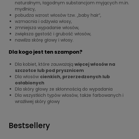
naturalnym, łagodnym substancjom myjących m.in.
mydlnicy,
pobudza wzrost włosów tzw. „baby hair”,
wzmacnia i odżywia włosy,
zmniejsza wypadanie włosów,
zwiększa gęstość i grubość włosów,
nawilża skórę głowy i włosy.
Dla kogo jest ten szampon?
Dla kobiet, które zauważają
więcej włosów na
szczotce lub pod prysznicem
Dla włosów
cienkich, przerzedzonych lub
osłabionych
Dla skóry głowy ze skłonnością do wypadania
Dla wszystkich typów włosów, także farbowanych i
wrażliwej skóry głowy
Bestsellery