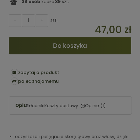
38
osób
kupiło
39
szt.
szt.
-
+
47,00 zł
Do koszyka
zapytaj o produkt
poleć znajomemu
Opis
Koszty dostawy
Składniki
Opinie
(1)
Cena nie zawiera ewentualnych
kosztów płatności
oczyszcza i pielęgnuje skórę głowy oraz włosy, dzięki