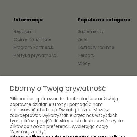
Informacje
Popularne kategorie
Regulamin
Suplementy
Opinie Trustmate
Zioła
Program Partnerski
Ekstrakty roślinne
Polityka prywatności
Herbaty
Miody
O nas
Dbamy o Twoją prywatność
Kontakt
Pliki cookies i pokrewne im technologie umożliwiają
Laboratorium Zielarza Sp. z
Biogram Henryk Różański
poprawne działanie strony i pomagają nam
o.o.
dostosować ofertę do Twoich potrzeb. Możesz
Blog
ul. Kopernika 10A
zaakceptować wykorzystanie przez nas wszystkich
O firmie
05-825 Grodzisk Mazowiecki
tych plików i przejść do sklepu lub dostosować użycie
plików do swoich preferencji, wybierając opcję
"Dostosuj zgody".