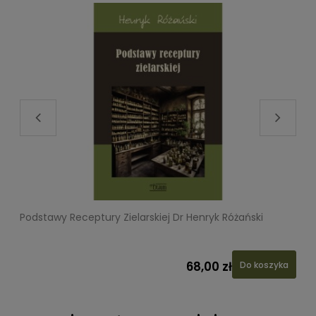
Podstawy Receptury Zielarskiej Dr Henryk Różański
L
68,00 zł
Do koszyka