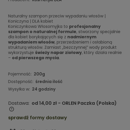
Naturalny szampon przeciw wypadaniu włosów |
Koniczyna | DLA kobiet
Koniczynkowa Włosomyjka to
profesjonalny
szampon o naturalnej formule
, stworzony specjalnie
dla kobiet borykających się z
nadmiernym
wypadaniem włosów
, przerzedzeniem i osłabioną
strukturą włosów. Zamiast „bezczynnej” wody produkt
wykorzystuje
świeży napar ziołowy
, który działa realnie
–
od pierwszego mycia
.
Pojemność:
200g
Dostępność:
średnia ilość
Wysyłka w:
24 godziny
Dostawa:
od 14,00 zł
- ORLEN Paczka
(Polska)
Cena nie zawiera ewentualnych kosztów płatności
sprawdź formy dostawy