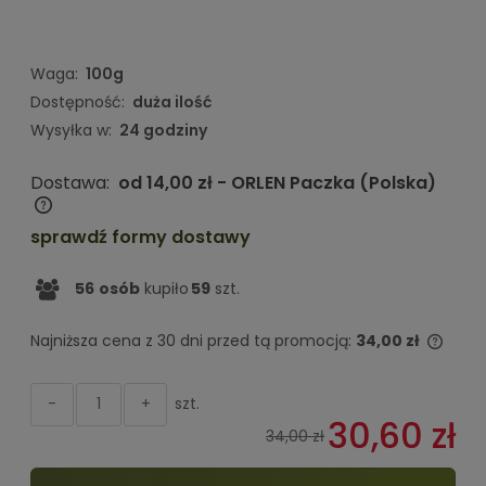
Waga:
100g
Dostępność:
duża ilość
Wysyłka w:
24 godziny
Dostawa:
od 14,00 zł
- ORLEN Paczka
(Polska)
Cena nie zawiera ewentualnych kosztów płatności
sprawdź formy dostawy
56
osób
kupiło
59
szt.
Najniższa cena z 30 dni przed tą promocją:
34,00 zł
Jeżel
niż 3
szt.
-
+
cena
30,60 zł
pojaw
34,00 zł