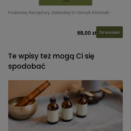
Podstawy Receptury Zielarskiej Dr Henryk Różański
L
68,00 zł
Do koszyka
Te wpisy też mogą Ci się
spodobać