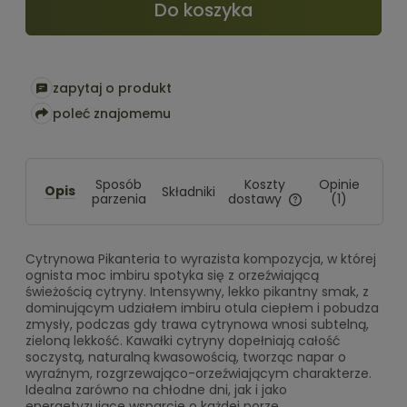
Do koszyka
zapytaj o produkt
poleć znajomemu
Koszty
Sposób
Opinie
Opis
Składniki
dostawy
parzenia
(1)
Cena nie zawiera ewentualn
kosztów płatności
Cytrynowa Pikanteria to wyrazista kompozycja, w której
ognista moc imbiru spotyka się z orzeźwiającą
świeżością cytryny. Intensywny, lekko pikantny smak, z
dominującym udziałem imbiru otula ciepłem i pobudza
zmysły, podczas gdy trawa cytrynowa wnosi subtelną,
zieloną lekkość. Kawałki cytryny dopełniają całość
soczystą, naturalną kwasowością, tworząc napar o
wyraźnym, rozgrzewająco-orzeźwiającym charakterze.
Idealna zarówno na chłodne dni, jak i jako
energetyzujące wsparcie o każdej porze.