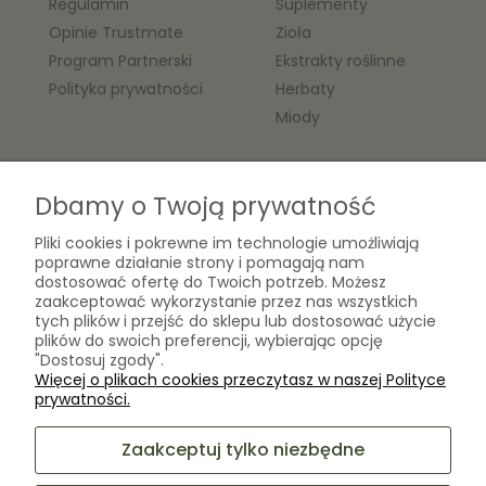
Regulamin
Suplementy
Opinie Trustmate
Zioła
Program Partnerski
Ekstrakty roślinne
Polityka prywatności
Herbaty
Miody
O nas
Dbamy o Twoją prywatność
Kontakt
Pliki cookies i pokrewne im technologie umożliwiają
Laboratorium Zielarza Sp. z
poprawne działanie strony i pomagają nam
Biogram Henryk Różański
o.o.
dostosować ofertę do Twoich potrzeb. Możesz
Blog
ul. Kopernika 10A
zaakceptować wykorzystanie przez nas wszystkich
O firmie
tych plików i przejść do sklepu lub dostosować użycie
05-825 Grodzisk Mazowiecki
plików do swoich preferencji, wybierając opcję
"Dostosuj zgody".
Więcej o plikach cookies przeczytasz w naszej Polityce
sklep@laboratoriumzielarza.pl
prywatności.
+48 732 220 265
Zaakceptuj tylko niezbędne