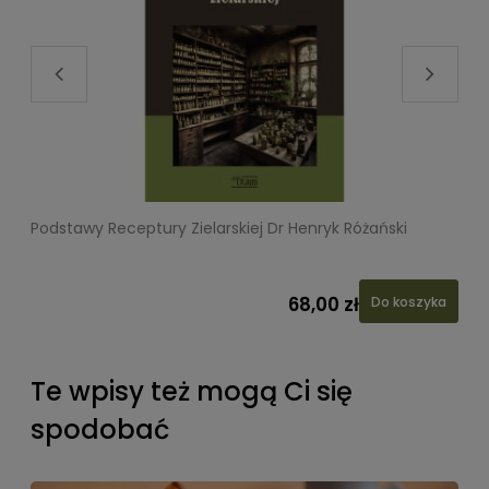
Podstawy Receptury Zielarskiej Dr Henryk Różański
L
68,00 zł
Do koszyka
Te wpisy też mogą Ci się
spodobać