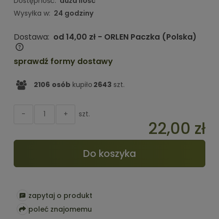
Dostępność:
duża ilość
Wysyłka w:
24 godziny
Dostawa:
od 14,00 zł
- ORLEN Paczka
(Polska)
Cena nie zawiera ewentualnych kosztów płatności
sprawdź formy dostawy
2106
osób
kupiło
2643
szt.
szt.
-
+
22,00 zł
Do koszyka
zapytaj o produkt
poleć znajomemu