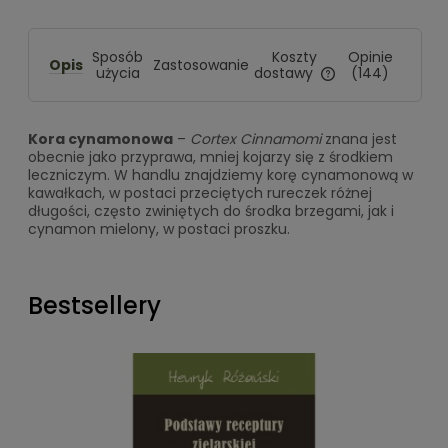
Koszty
Sposób
Opinie
Opis
Zastosowanie
dostawy
użycia
(144)
Cena nie zawiera ewentua
kosztów płatności
Kora cynamonowa
–
Cortex Cinnamomi
znana jest
obecnie jako przyprawa, mniej kojarzy się z środkiem
leczniczym. W handlu znajdziemy korę cynamonową w
kawałkach, w postaci przeciętych rureczek różnej
długości, często zwiniętych do środka brzegami, jak i
cynamon mielony, w postaci proszku.
Bestsellery