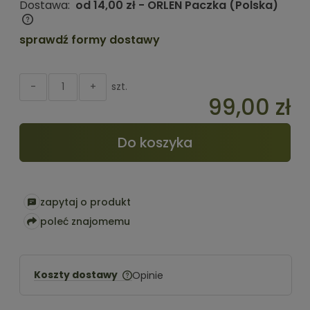
Dostawa:
od 14,00 zł
- ORLEN Paczka
(Polska)
Cena nie zawiera ewentualnych kosztów płatności
sprawdź formy dostawy
szt.
-
+
99,00 zł
Do koszyka
zapytaj o produkt
poleć znajomemu
Koszty dostawy
Opinie
Cena nie zawiera ewentualnych
kosztów płatności