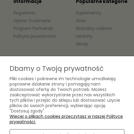
Informacje
Popularne kategorie
Regulamin
Suplementy
Opinie Trustmate
Zioła
Program Partnerski
Ekstrakty roślinne
Polityka prywatności
Herbaty
Miody
O nas
Dbamy o Twoją prywatność
Kontakt
Pliki cookies i pokrewne im technologie umożliwiają
Laboratorium Zielarza Sp. z
Biogram Henryk Różański
poprawne działanie strony i pomagają nam
o.o.
dostosować ofertę do Twoich potrzeb. Możesz
Blog
ul. Kopernika 10A
zaakceptować wykorzystanie przez nas wszystkich
O firmie
05-825 Grodzisk Mazowiecki
tych plików i przejść do sklepu lub dostosować użycie
plików do swoich preferencji, wybierając opcję
"Dostosuj zgody".
Więcej o plikach cookies przeczytasz w naszej Polityce
sklep@laboratoriumzielarza.pl
prywatności.
+48 732 220 265