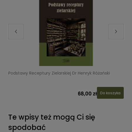
Podstawy Receptury Zielarskiej Dr Henryk Różański
L
68,00 zł
Do koszyka
Te wpisy też mogą Ci się
spodobać