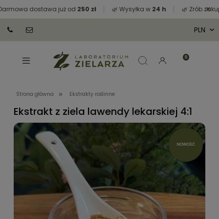
×
armowa dostawa już od
250 zł
🌿 Wysyłka w
24 h
🌿 Zrób zakup
»
Strona główna
Ekstrakty roślinne
Ekstrakt z ziela lawendy lekarskiej 4:1
NOWOŚĆ