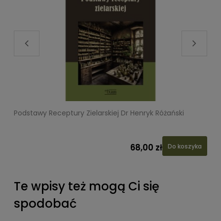
Podstawy Receptury Zielarskiej Dr Henryk Różański
L
68,00 zł
Do koszyka
Te wpisy też mogą Ci się
spodobać