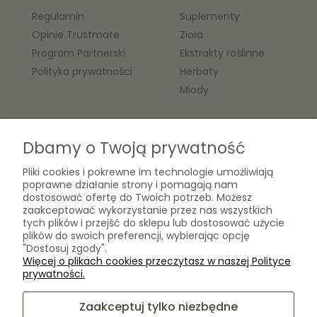
Regulamin
Suplementy
Opinie Trustmate
Zioła
Program Partnerski
Ekstrakty roślinne
Polityka prywatności
Herbaty
Miody
O nas
Dbamy o Twoją prywatność
Kontakt
Pliki cookies i pokrewne im technologie umożliwiają
Laboratorium Zielarza Sp. z
poprawne działanie strony i pomagają nam
Biogram Henryk Różański
o.o.
dostosować ofertę do Twoich potrzeb. Możesz
Blog
ul. Kopernika 10A
zaakceptować wykorzystanie przez nas wszystkich
O firmie
tych plików i przejść do sklepu lub dostosować użycie
05-825 Grodzisk Mazowiecki
plików do swoich preferencji, wybierając opcję
"Dostosuj zgody".
Więcej o plikach cookies przeczytasz w naszej Polityce
sklep@laboratoriumzielarza.pl
prywatności.
+48 732 220 265
Zaakceptuj tylko niezbędne