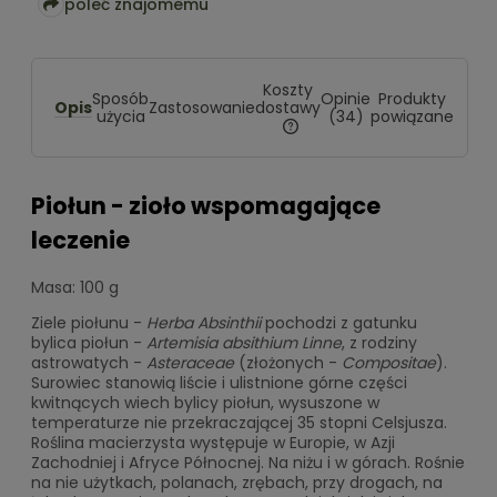
poleć znajomemu
Koszty
Sposób
Opinie
Produkty
Opis
dostawy
Zastosowanie
użycia
(34)
powiązane
Cena nie zawiera ewentualny
kosztów płatności
Piołun - zioło wspomagające
leczenie
Masa: 100 g
Ziele piołunu -
Herba Absinthii
pochodzi z gatunku
bylica piołun -
Artemisia absithium Linne
, z rodziny
astrowatych -
Asteraceae
(złożonych -
Compositae
).
Surowiec stanowią liście i ulistnione górne części
kwitnących wiech bylicy piołun, wysuszone w
temperaturze nie przekraczającej 35 stopni Celsjusza.
Roślina macierzysta występuje w Europie, w Azji
Zachodniej i Afryce Północnej. Na niżu i w górach. Rośnie
na nie użytkach, polanach, zrębach, przy drogach, na