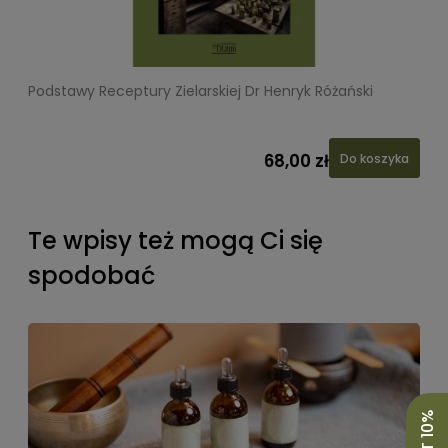
Podstawy Receptury Zielarskiej Dr Henryk Różański
L
68,00 zł
Do koszyka
Te wpisy też mogą Ci się
spodobać