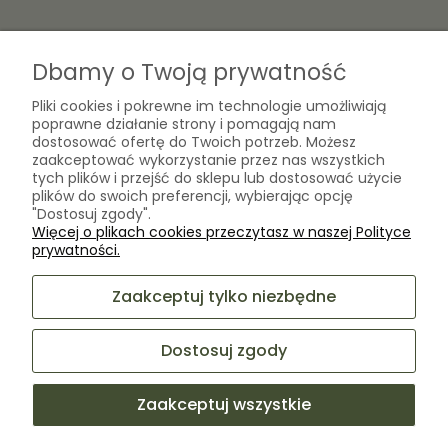
O nas
Dbamy o Twoją prywatność
Kontakt
Pliki cookies i pokrewne im technologie umożliwiają
Laboratorium Zielarza Sp. z
Biogram Henryk Różański
poprawne działanie strony i pomagają nam
o.o.
dostosować ofertę do Twoich potrzeb. Możesz
Blog
ul. Kopernika 10A
zaakceptować wykorzystanie przez nas wszystkich
O firmie
05-825 Grodzisk Mazowiecki
tych plików i przejść do sklepu lub dostosować użycie
plików do swoich preferencji, wybierając opcję
"Dostosuj zgody".
Więcej o plikach cookies przeczytasz w naszej Polityce
sklep@laboratoriumzielarza.pl
prywatności.
+48 732 220 265
Zaakceptuj tylko niezbędne
Dostosuj zgody
Zaakceptuj wszystkie
Sklep internetowy Shoper Premium