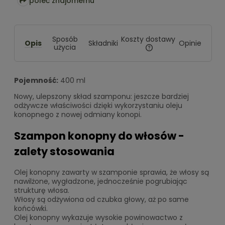
poleć znajomemu
Koszty dostawy
Sposób
Opis
Składniki
Opinie
użycia
Cena nie zawiera ewentualn
kosztów płatności
Pojemność:
400 ml
Nowy, ulepszony skład szamponu: jeszcze bardziej
odżywcze właściwości dzięki wykorzystaniu oleju
konopnego z nowej odmiany konopi.
Szampon konopny do włosów -
zalety stosowania
Olej konopny zawarty w szamponie sprawia, że włosy są
nawilżone, wygładzone, jednocześnie pogrubiając
strukturę włosa.
Włosy są odżywiona od czubka głowy, aż po same
końcówki.
Olej konopny wykazuje wysokie powinowactwo z