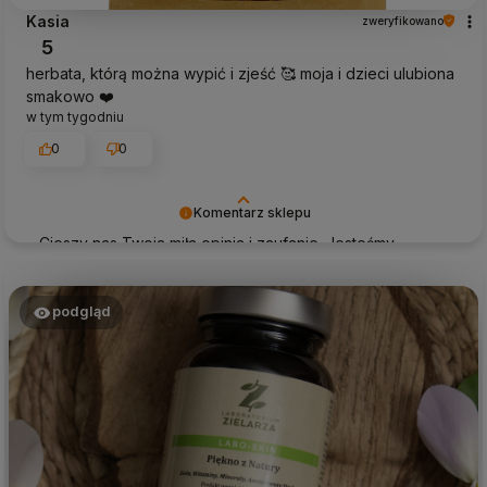
Kasia
zweryfikowano
5
herbata, którą można wypić i zjeść 🥰 moja i dzieci ulubiona
smakowo ❤️
w tym tygodniu
0
0
Komentarz sklepu
Cieszy nas Twoja miła opinia i zaufanie. Jesteśmy
wdzięczni za tak wspaniałych klientów jak Ty. Z
pozdrowieniami, obsługa sklepu.
podgląd