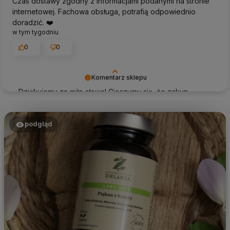
Czas dostawy zgodny z informacjami podanymi na stronie
internetowej. Fachowa obsługa, potrafią odpowiednio
doradzić. ❤️
w tym tygodniu
0
0
Komentarz sklepu
Dziękujemy za miłe słowa! Cieszymy się, że zakup
przeszedł bezproblemowo, oraz, że możemy zapewnić
odpowiednią obsługę tak świetnym klientom. Dziękujemy
raz jeszcze!
podgląd