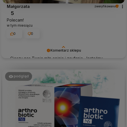
Małgorzata
zweryfikowano
5
Polecam!
w tym miesiącu
0
0
Komentarz sklepu
Cieszy nas Twoja miła opinia i zaufanie. Jesteśmy
wdzięczni za tak wspaniałych klientów jak Ty. Z
pozdrowieniami, obsługa sklepu.
podgląd