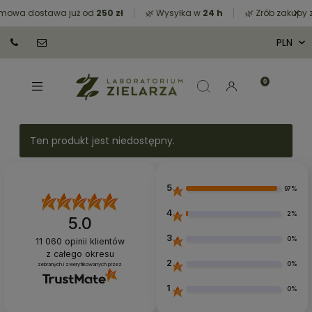
×
wa dostawa już od
250 zł
🌿 Wysyłka w
24 h
🌿 Zrób zakupy za 
Ten produkt jest niedostępny.
5
97%
4
2%
5.0
3
0%
11 060
opinii klientów
z całego okresu
2
0%
zebranych i zweryfikowanych przez
1
0%