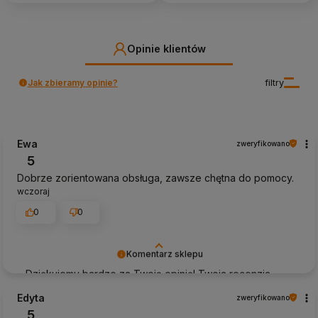
Opinie klientów
Jak zbieramy opinie?
filtry
Ewa
zweryfikowano
5
Dobrze zorientowana obsługa, zawsze chętna do pomocy.
wczoraj
0
0
Komentarz sklepu
Dziękujemy bardzo za Twoją opinię! Twoja recenzja
wiele dla nas znaczy - dzięki niej wiemy, że jesteśmy na
Edyta
zweryfikowano
właściwym torze :) Z pozdrowieniami, obsługa sklepu.
5