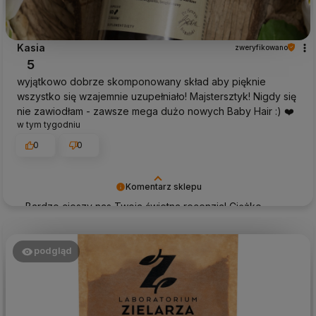
Kasia
zweryfikowano
5
wyjątkowo dobrze skomponowany skład aby pięknie
wszystko się wzajemnie uzupełniało! Majstersztyk! Nigdy się
nie zawiodłam - zawsze mega dużo nowych Baby Hair :) ❤️
w tym tygodniu
0
0
Komentarz sklepu
Bardzo cieszy nas Twoja świetna recenzja! Ciężko
pracujemy, aby sprostać wymaganiom klientów takich
jak Ty i jesteśmy zadowoleni, że nam się udało. Mamy
nadzieję, że do nas wrócisz :) Pozdrawiamy
podgląd