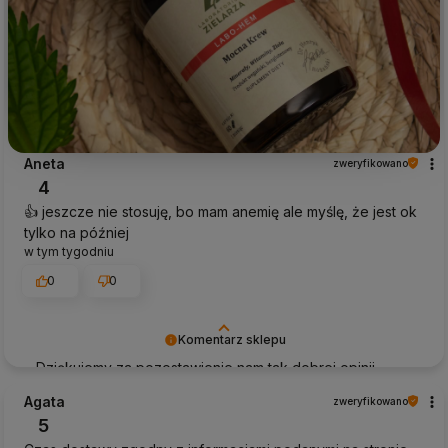
Aneta
zweryfikowano
4
👍️ jeszcze nie stosuję, bo mam anemię ale myślę, że jest ok
tylko na później
w tym tygodniu
0
0
Komentarz sklepu
Dziękujemy za pozostawienie nam tak dobrej opinii.
Naszym priorytetem jest satysfakcja klienta i Twoja
Agata
zweryfikowano
recenzja potwierdza nasze wysiłki - dziękujemy raz
5
jeszcze i mamy nadzieję - do szybkiego zobaczenia!