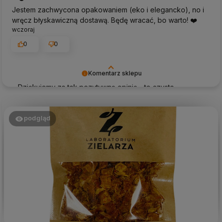
Jestem zachwycona opakowaniem (eko i elegancko), no i
wręcz błyskawiczną dostawą. Będę wracać, bo warto! ❤️
wczoraj
0
0
Komentarz sklepu
Dziękujemy za tak pozytywną opinię - to czysta
przyjemność obsługiwać takich klientów! Doceniamy
czas i wysiłek włożony w podzielenie się z nami Twoimi
doświadczeniami. Do zobaczenia!
podgląd