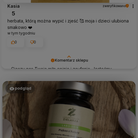
Kasia
zweryfikowano
5
herbata, którą można wypić i zjeść 🥰 moja i dzieci ulubiona
smakowo ❤️
w tym tygodniu
0
0
Komentarz sklepu
Cieszy nas Twoja miła opinia i zaufanie. Jesteśmy
wdzięczni za tak wspaniałych klientów jak Ty. Z
pozdrowieniami, obsługa sklepu.
podgląd