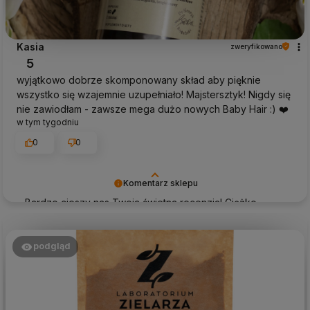
Kasia
zweryfikowano
5
wyjątkowo dobrze skomponowany skład aby pięknie
wszystko się wzajemnie uzupełniało! Majstersztyk! Nigdy się
nie zawiodłam - zawsze mega dużo nowych Baby Hair :) ❤️
w tym tygodniu
0
0
Komentarz sklepu
Bardzo cieszy nas Twoja świetna recenzja! Ciężko
pracujemy, aby sprostać wymaganiom klientów takich
jak Ty i jesteśmy zadowoleni, że nam się udało. Mamy
nadzieję, że do nas wrócisz :) Pozdrawiamy
podgląd