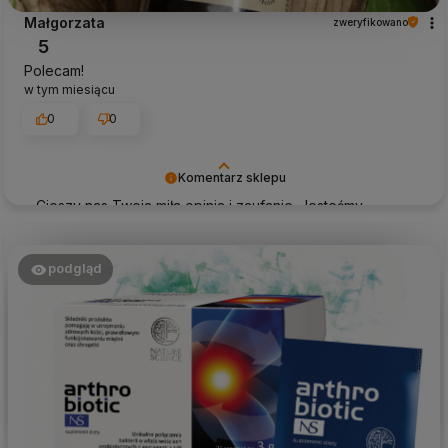
Małgorzata
zweryfikowano
5
Polecam!
w tym miesiącu
0
0
Komentarz sklepu
Cieszy nas Twoja miła opinia i zaufanie. Jesteśmy
wdzięczni za tak wspaniałych klientów jak Ty. Z
pozdrowieniami, obsługa sklepu.
podgląd