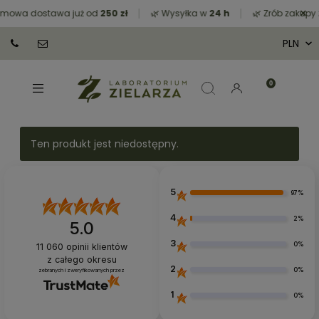
×
owa dostawa już od
250 zł
🌿 Wysyłka w
24 h
🌿 Zrób zakupy za
Ten produkt jest niedostępny.
5
97%
4
2%
5.0
3
0%
11 060
opinii klientów
z całego okresu
2
0%
zebranych i zweryfikowanych przez
1
0%