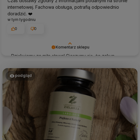
Czas dostawy zgodny z informacjami podanymi na stronie
internetowej. Fachowa obsługa, potrafią odpowiednio
doradzić. ❤️
w tym tygodniu
0
0
Komentarz sklepu
Dziękujemy za miłe słowa! Cieszymy się, że zakup
przeszedł bezproblemowo, oraz, że możemy zapewnić
odpowiednią obsługę tak świetnym klientom. Dziękujemy
raz jeszcze!
podgląd