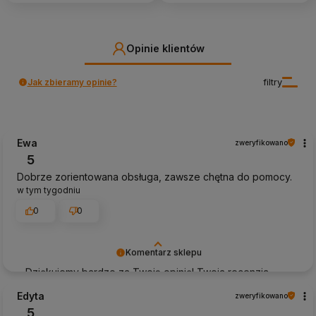
Opinie klientów
Jak zbieramy opinie?
filtry
Ewa
zweryfikowano
5
Dobrze zorientowana obsługa, zawsze chętna do pomocy.
w tym tygodniu
0
0
Komentarz sklepu
Dziękujemy bardzo za Twoją opinię! Twoja recenzja
wiele dla nas znaczy - dzięki niej wiemy, że jesteśmy na
Edyta
zweryfikowano
właściwym torze :) Z pozdrowieniami, obsługa sklepu.
5