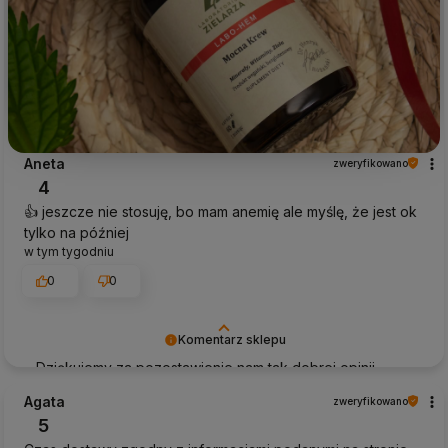
Aneta
zweryfikowano
4
👍️ jeszcze nie stosuję, bo mam anemię ale myślę, że jest ok
tylko na później
w tym tygodniu
0
0
Komentarz sklepu
Dziękujemy za pozostawienie nam tak dobrej opinii.
Naszym priorytetem jest satysfakcja klienta i Twoja
Agata
zweryfikowano
recenzja potwierdza nasze wysiłki - dziękujemy raz
5
jeszcze i mamy nadzieję - do szybkiego zobaczenia!