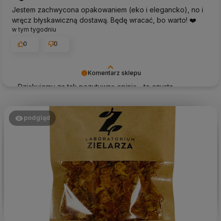
Jestem zachwycona opakowaniem (eko i elegancko), no i
wręcz błyskawiczną dostawą. Będę wracać, bo warto! ❤️
w tym tygodniu
0
0
Komentarz sklepu
Dziękujemy za tak pozytywną opinię - to czysta
przyjemność obsługiwać takich klientów! Doceniamy
czas i wysiłek włożony w podzielenie się z nami Twoimi
doświadczeniami. Do zobaczenia!
podgląd