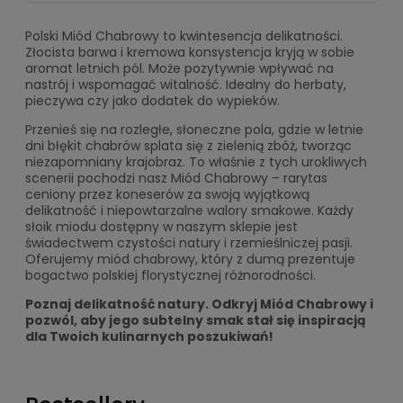
Polski Miód Chabrowy to kwintesencja delikatności.
Złocista barwa i kremowa konsystencja kryją w sobie
aromat letnich pól. Może pozytywnie wpływać na
nastrój i wspomagać witalność. Idealny do herbaty,
pieczywa czy jako dodatek do wypieków.
Przenieś się na rozległe, słoneczne pola, gdzie w letnie
dni błękit chabrów splata się z zielenią zbóż, tworząc
niezapomniany krajobraz. To właśnie z tych urokliwych
scenerii pochodzi nasz Miód Chabrowy – rarytas
ceniony przez koneserów za swoją wyjątkową
delikatność i niepowtarzalne walory smakowe. Każdy
słoik miodu dostępny w naszym sklepie jest
świadectwem czystości natury i rzemieślniczej pasji.
Oferujemy miód chabrowy, który z dumą prezentuje
bogactwo polskiej florystycznej różnorodności.
Poznaj delikatność natury. Odkryj Miód Chabrowy i
pozwól, aby jego subtelny smak stał się inspiracją
dla Twoich kulinarnych poszukiwań!