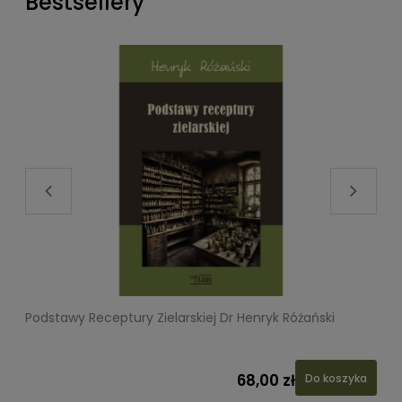
Bestsellery
Podstawy Receptury Zielarskiej Dr Henryk Różański
L
68,00 zł
Do koszyka