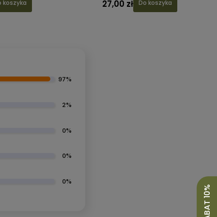
89,00 zł
27,00 z
Do koszyka
97%
2%
0%
0%
0%