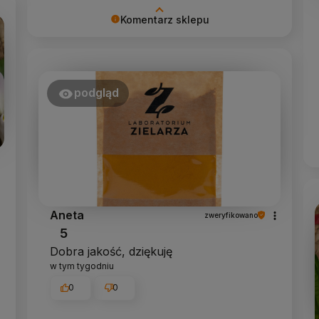
Komentarz sklepu
Dziękujemy za tak pozytywną opinię -
to czysta przyjemność obsługiwać
takich klientów! Doceniamy czas i
wysiłek włożony w podzielenie się z
podgląd
nami Twoimi doświadczeniami. Do
zobaczenia!
Aneta
zweryfikowano
5
Dobra jakość, dziękuję
w tym tygodniu
0
0