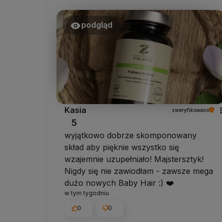
podgląd
Kasia
zweryfikowano
5
wyjątkowo dobrze skomponowany
skład aby pięknie wszystko się
wzajemnie uzupełniało! Majstersztyk!
Nigdy się nie zawiodłam - zawsze mega
dużo nowych Baby Hair :) ❤️
w tym tygodniu
0
0