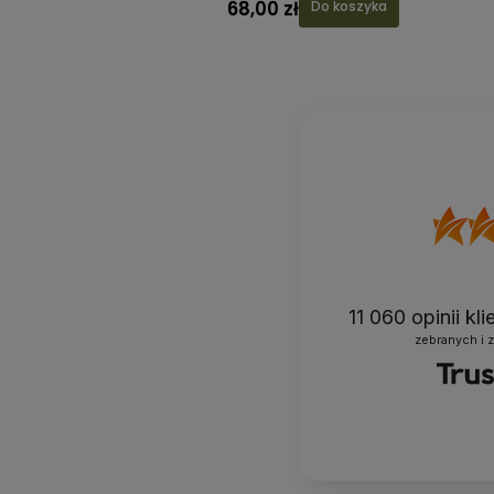
99,00 zł
68,00 z
Do koszyka
11 060
opinii kl
zebranych i 