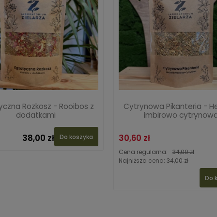
yczna Rozkosz - Rooibos z
Cytrynowa Pikanteria - H
dodatkami
imbirowo cytrynow
38,00 zł
30,60 zł
Do koszyka
Cena regularna:
34,00 zł
Najniższa cena:
34,00 zł
Do 