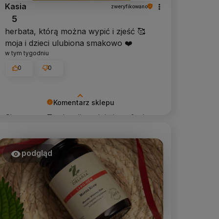
Kasia
zweryfikowano
5
herbata, którą można wypić i zjeść 🥰
moja i dzieci ulubiona smakowo ❤️
w tym tygodniu
0
0
Komentarz sklepu
Cieszy nas Twoja miła opinia i zaufanie.
Jesteśmy wdzięczni za tak wspaniałych
klientów jak Ty. Z pozdrowieniami,
obsługa sklepu.
podgląd