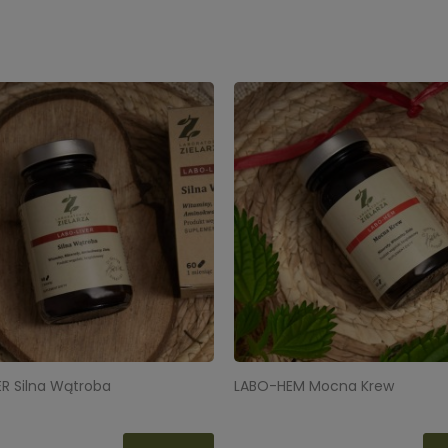
kiej Dr
LABO-LIVER Silna Wątroba
LAB