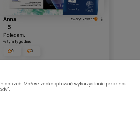
Anna
zweryfikowano
5
Polecam.
w tym tygodniu
0
0
Komentarz sklepu
Dziękujemy bardzo za Twoją opinię!
ich potrzeb. Możesz zaakceptować wykorzystanie przez nas
ody".
Twoja recenzja wiele dla nas znaczy -
dzięki niej wiemy, że jesteśmy na
właściwym torze :) Z pozdrowieniami,
podgląd
obsługa sklepu.