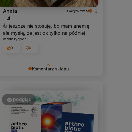
Aneta
zweryfikowano
4
👍️ jeszcze nie stosuję, bo mam anemię
ale myślę, że jest ok tylko na później
w tym tygodniu
0
0
Komentarz sklepu
Dziękujemy za pozostawienie nam tak
dobrej opinii. Naszym priorytetem jest
satysfakcja klienta i Twoja recenzja
potwierdza nasze wysiłki - dziękujemy
podgląd
raz jeszcze i mamy nadzieję - do
szybkiego zobaczenia!