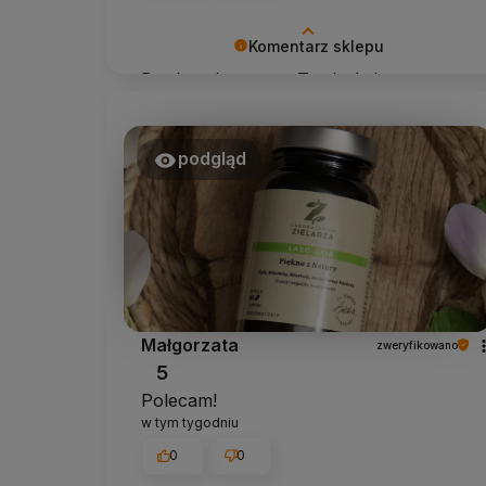
Komentarz sklepu
Bardzo cieszy nas Twoja świetna
recenzja! Ciężko pracujemy, aby
sprostać wymaganiom klientów takich
jak Ty i jesteśmy zadowoleni, że nam się
podgląd
udało. Mamy nadzieję, że do nas
wrócisz :) Pozdrawiamy
Małgorzata
zweryfikowano
5
Polecam!
w tym tygodniu
0
0