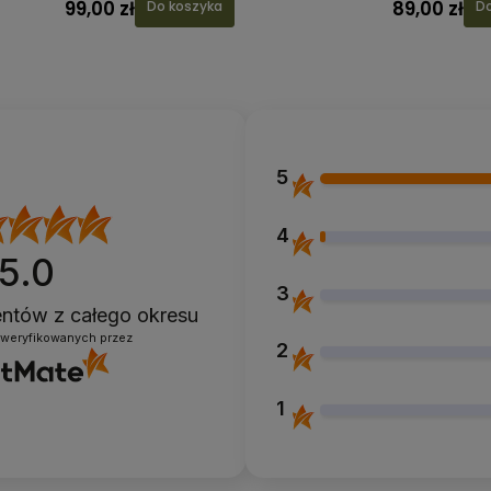
ł
99,00 zł
Do koszyka
Do koszyka
5
4
5.0
3
ientów
z całego okresu
zweryfikowanych przez
2
1