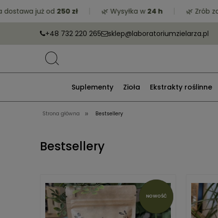
wa już od
250 zł
🌿 Wysyłka w
24 h
🌿 Zrób zakupy 
+48 732 220 265
sklep@laboratoriumzielarza.pl
Suplementy
Zioła
Ekstrakty roślinne
»
Strona główna
Bestsellery
Bestsellery
NOWOŚĆ