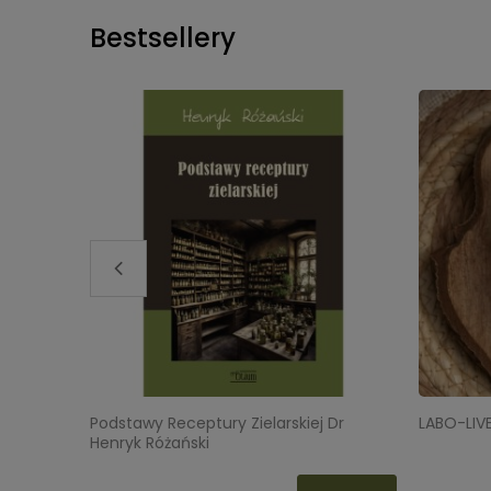
Bestsellery
-FEM Kobieca Równowaga
Podstawy Receptury Zielars
Henryk Różański