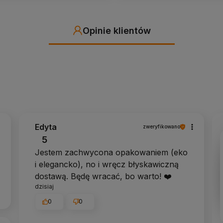
Opinie klientów
Edyta
zweryfikowano
5
Jestem zachwycona opakowaniem (eko
i elegancko), no i wręcz błyskawiczną
dostawą. Będę wracać, bo warto! ❤️
dzisiaj
0
0