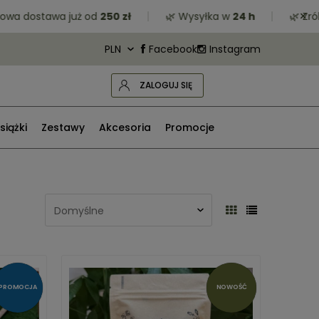
×
stawa już od
250 zł
🌿 Wysyłka w
24 h
🌿 Zrób zak
Facebook
Instagram
ZALOGUJ SIĘ
siążki
Zestawy
Akcesoria
Promocje
PROMOCJA
NOWOŚĆ