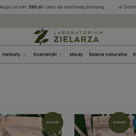
za min.
250 zł
i ciesz się darmową dostawą
🌿 Darmowa do
Herbaty
Kosmetyki
Miody
Świece naturalne
K
NOWOŚĆ
NOWOŚĆ