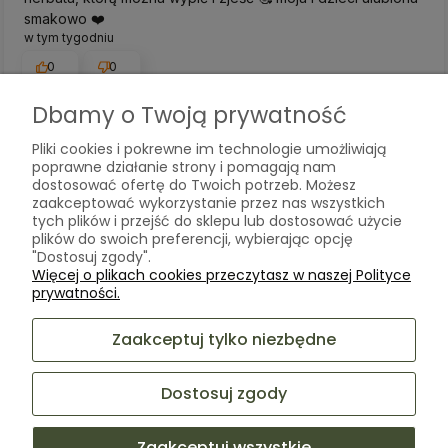
smakowo ❤️
w tym tygodniu
0
0
Dbamy o Twoją prywatność
Komentarz sklepu
Pliki cookies i pokrewne im technologie umożliwiają
Cieszy nas Twoja miła opinia i zaufanie. Jesteśmy
poprawne działanie strony i pomagają nam
wdzięczni za tak wspaniałych klientów jak Ty. Z
dostosować ofertę do Twoich potrzeb. Możesz
pozdrowieniami, obsługa sklepu.
zaakceptować wykorzystanie przez nas wszystkich
podgląd
tych plików i przejść do sklepu lub dostosować użycie
plików do swoich preferencji, wybierając opcję
"Dostosuj zgody".
Więcej o plikach cookies przeczytasz w naszej Polityce
prywatności.
Zaakceptuj tylko niezbędne
Dostosuj zgody
Zaakceptuj wszystkie
Kasia
zweryfikowano