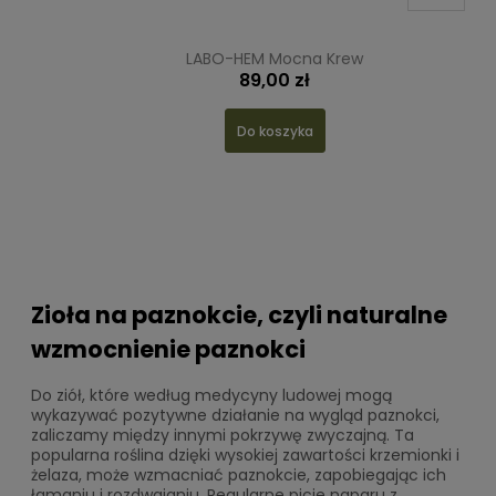
LABO-HEM Mocna Krew
89,00 zł
Do koszyka
Zioła na paznokcie, czyli naturalne
wzmocnienie paznokci
Do ziół, które według medycyny ludowej mogą
wykazywać pozytywne działanie na wygląd paznokci,
zaliczamy między innymi pokrzywę zwyczajną. Ta
popularna roślina dzięki wysokiej zawartości krzemionki i
żelaza, może wzmacniać paznokcie, zapobiegając ich
łamaniu i rozdwajaniu. Regularne picie naparu z