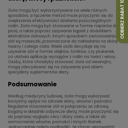
ODBIERZ RABAT 10%
Zioła mogą być wykorzystywane na wiele różnych
sposobów, a łączenie metod może przyczynić się do
zwiększenia efektywności działania poszczególnych
roślin. Zioła mogą być stosowane w formie naparów do
picia, a także poprzez zażywanie kąpieli z dodatkiem
ekstraktów ziołowych. Innym sposobem zastosowania
ziół są maseczki, przeznaczone do nakładania na skórę
twarzy i całego ciała. Wiele osób decyduje się na
używanie ziół w formie olejków, toników, czy płukanek,
co ułatwia aplikację wyciągów z roślin na twarz i włosy.
Osoby, które chciałyby stosować zioła od wewnątrz,
mogą zdecydować się na zażywanie pod okiem
specjalisty suplementów diety.
Podsumowanie
Według medycyny ludowej, zioła mogą wykazywać
korzystny wpływ na zdrowie skóry, włosów i paznokci.
Regularne stosowanie ziół w połączeniu ze zdrową,
bogatą w składniki odżywcze dietą, może przyczynić się
do poprawy wyglądu cery i skóry ciała, a także do
wzmocnienia włosów, paznokci i innych tkanek.
Jednocześnie należy podkreślić, że chcąc wprowadzić