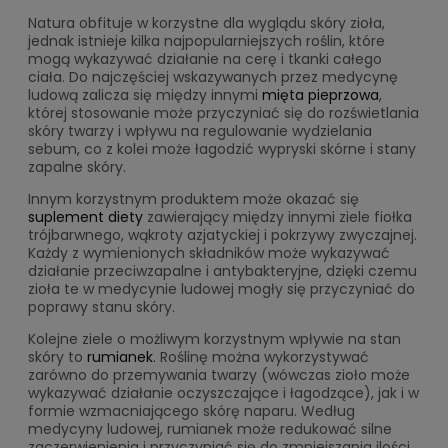
Natura obfituje w korzystne dla wyglądu skóry zioła,
jednak istnieje kilka najpopularniejszych roślin, które
mogą wykazywać działanie na cerę i tkanki całego
ciała. Do najczęściej wskazywanych przez medycynę
ludową zalicza się między innymi
mięta pieprzowa
,
której stosowanie może przyczyniać się do rozświetlania
skóry twarzy i wpływu na regulowanie wydzielania
sebum, co z kolei może łagodzić wypryski skórne i stany
zapalne skóry.
Innym korzystnym produktem może okazać się
suplement diety
zawierający między innymi ziele fiołka
trójbarwnego, wąkroty azjatyckiej i pokrzywy zwyczajnej.
Każdy z wymienionych składników może wykazywać
działanie przeciwzapalne i antybakteryjne, dzięki czemu
zioła te w medycynie ludowej mogły się przyczyniać do
poprawy stanu skóry.
Kolejne ziele o możliwym korzystnym wpływie na stan
skóry to
rumianek
. Roślinę można wykorzystywać
zarówno do przemywania twarzy (wówczas zioło może
wykazywać działanie oczyszczające i łagodzące), jak i w
formie wzmacniającego skórę naparu. Według
medycyny ludowej, rumianek może redukować silne
zaczerwienienia i przyczyniać się do zmniejszania ilości