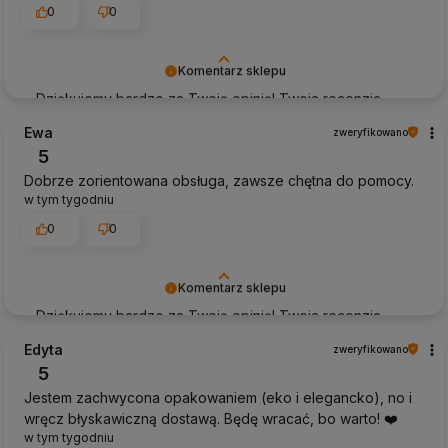
0
0
Komentarz sklepu
Dziękujemy bardzo za Twoją opinię! Twoja recenzja
wiele dla nas znaczy - dzięki niej wiemy, że jesteśmy na
Ewa
zweryfikowano
właściwym torze :) Z pozdrowieniami, obsługa sklepu.
5
Dobrze zorientowana obsługa, zawsze chętna do pomocy.
w tym tygodniu
0
0
Komentarz sklepu
Dziękujemy bardzo za Twoją opinię! Twoja recenzja
wiele dla nas znaczy - dzięki niej wiemy, że jesteśmy na
Edyta
zweryfikowano
właściwym torze :) Z pozdrowieniami, obsługa sklepu.
5
Jestem zachwycona opakowaniem (eko i elegancko), no i
wręcz błyskawiczną dostawą. Będę wracać, bo warto! ❤️
w tym tygodniu