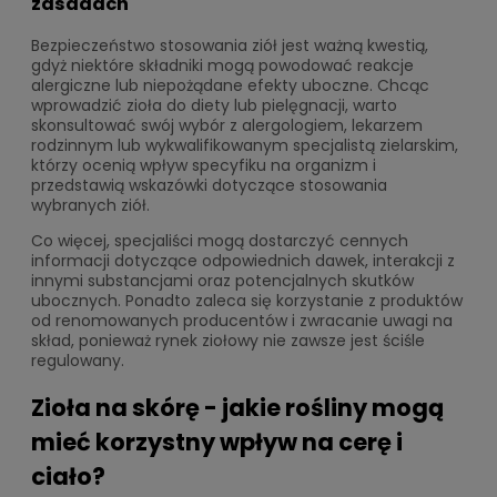
zasadach
Bezpieczeństwo stosowania ziół jest ważną kwestią,
gdyż niektóre składniki mogą powodować reakcje
alergiczne lub niepożądane efekty uboczne. Chcąc
wprowadzić zioła do diety lub pielęgnacji, warto
skonsultować swój wybór z alergologiem, lekarzem
rodzinnym lub wykwalifikowanym specjalistą zielarskim,
którzy ocenią wpływ specyfiku na organizm i
przedstawią wskazówki dotyczące stosowania
wybranych ziół.
Co więcej, specjaliści mogą dostarczyć cennych
informacji dotyczące odpowiednich dawek, interakcji z
innymi substancjami oraz potencjalnych skutków
ubocznych. Ponadto zaleca się korzystanie z produktów
od renomowanych producentów i zwracanie uwagi na
skład, ponieważ rynek ziołowy nie zawsze jest ściśle
regulowany.
Zioła na skórę - jakie rośliny mogą
mieć korzystny wpływ na cerę i
ciało?