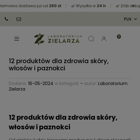
×
mowa dostawa już od
250 zł
🌿 Wysyłka w
24 h
🌿 Zrób zakupy z
12 produktów dla zdrowia skóry,
włosów i paznokci
Dodano:
16-05-2024
w kategorii:
-
autor:
Laboratorium
Zielarza
12 produktów dla zdrowia skóry,
włosów i paznokci