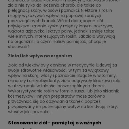
Od wieków ludzie kierowani medycyną ludową stosowali
zioła nie tylko do leczenia chorób, ale także do
pielęgnacji skóry, włosów i paznokci. Niektóre z roślin
mogły wykazywać wpływ na poprawę kondycji
poszczególnych tkanek. Wśród dostępnych ziół
największe uznanie zyskały między innymi pokrzywa,
wąkrota azjatycka i skrzyp polny, jednak istnieje także
wiele innych, interesujących roślin. Jak zioła wpływają
na organizm i o czym należy pamiętać, chcąc je
stosować?
Zioła i ich wpływ na organizm
Zioła od wieków były cenione w medycynie ludowej za
swoje zdrowotne właściwości, w tym za wyjątkowy
wpływ na skórę, włosy i paznokcie. Bogate w witaminy,
minerały i antyoksydanty, zioła odgrywały kluczową rolę
w utrzymaniu witalności poszczególnych tkanek.
Wykorzystywanie roślin w formie suszu lub jako składnik
kosmetyków i innych preparatów może zarówno
przyczyniać się do odżywiania tkanek, poprzez
przypisywany im potencjalny wpływ na kondycję skóry,
włosów jak i paznokci.
Stosowanie ziół - pamiętaj o ważnych