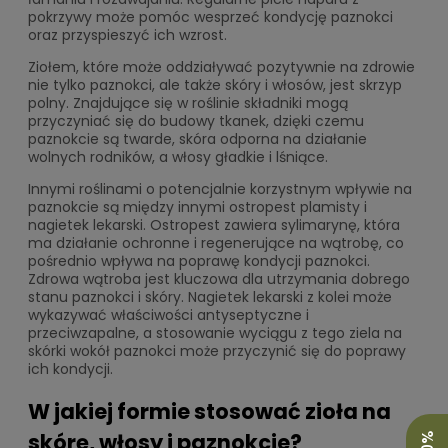
pokrzywy może pomóc wesprzeć kondycję paznokci
oraz przyspieszyć ich wzrost.
Ziołem, które może oddziaływać pozytywnie na zdrowie
nie tylko paznokci, ale także skóry i włosów, jest skrzyp
polny. Znajdujące się w roślinie składniki mogą
przyczyniać się do budowy tkanek, dzięki czemu
paznokcie są twarde, skóra odporna na działanie
wolnych rodników, a włosy gładkie i lśniące.
Innymi roślinami o potencjalnie korzystnym wpływie na
paznokcie są między innymi ostropest plamisty i
nagietek lekarski. Ostropest zawiera sylimarynę, która
ma działanie ochronne i regenerujące na wątrobę, co
pośrednio wpływa na poprawę kondycji paznokci.
Zdrowa wątroba jest kluczowa dla utrzymania dobrego
stanu paznokci i skóry. Nagietek lekarski z kolei może
wykazywać właściwości antyseptyczne i
przeciwzapalne, a stosowanie wyciągu z tego ziela na
skórki wokół paznokci może przyczynić się do poprawy
ich kondycji.
W jakiej formie stosować zioła na
skórę, włosy i paznokcie?