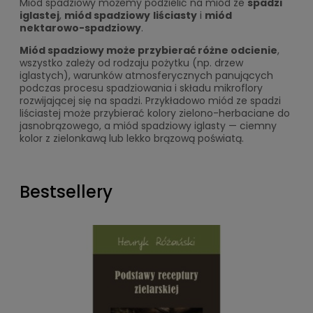
Miód spadziowy możemy podzielić na miód ze
spadzi
iglastej
,
miód spadziowy
liściasty
i
miód
nektarowo-spadziowy
.
Miód spadziowy może przybierać różne odcienie
,
wszystko zależy od rodzaju pożytku (np. drzew
iglastych), warunków atmosferycznych panujących
podczas procesu spadziowania i składu mikroflory
rozwijającej się na spadzi. Przykładowo miód ze spadzi
liściastej może przybierać kolory zielono-herbaciane do
jasnobrązowego, a miód spadziowy iglasty — ciemny
kolor z zielonkawą lub lekko brązową poświatą.
Bestsellery