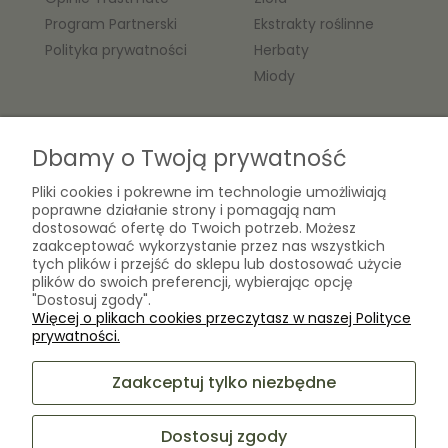
Program Partnerski
Ekstrakty roślinne
Polityka prywatności
Herbaty
Miody
O nas
Dbamy o Twoją prywatność
Kontakt
Pliki cookies i pokrewne im technologie umożliwiają
Laboratorium Zielarza Sp. z
poprawne działanie strony i pomagają nam
Biogram Henryk Różański
o.o.
dostosować ofertę do Twoich potrzeb. Możesz
Blog
ul. Kopernika 10A
zaakceptować wykorzystanie przez nas wszystkich
O firmie
tych plików i przejść do sklepu lub dostosować użycie
05-825 Grodzisk Mazowiecki
plików do swoich preferencji, wybierając opcję
"Dostosuj zgody".
Więcej o plikach cookies przeczytasz w naszej Polityce
sklep@laboratoriumzielarza.pl
prywatności.
+48 732 220 265
Zaakceptuj tylko niezbędne
Dostosuj zgody