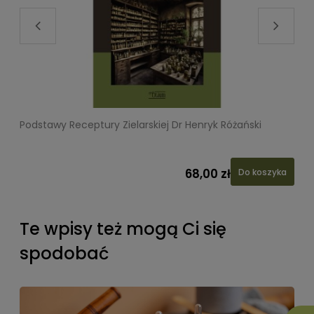
Podstawy Receptury Zielarskiej Dr Henryk Różański
L
68,00 zł
Do koszyka
Te wpisy też mogą Ci się
spodobać