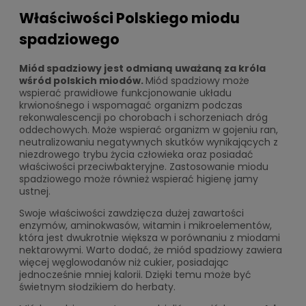
Właściwości Polskiego miodu
spadziowego
Miód spadziowy jest odmianą uważaną za króla
wśród polskich miodów.
Miód spadziowy może
wspierać prawidłowe funkcjonowanie układu
krwionośnego i wspomagać organizm podczas
rekonwalescencji po chorobach i schorzeniach dróg
oddechowych. Może wspierać organizm w gojeniu ran,
neutralizowaniu negatywnych skutków wynikających z
niezdrowego trybu życia człowieka oraz posiadać
właściwości przeciwbakteryjne. Zastosowanie miodu
spadziowego może również wspierać higienę jamy
ustnej.
Swoje właściwości zawdzięcza dużej zawartości
enzymów, aminokwasów, witamin i mikroelementów,
która jest dwukrotnie większa w porównaniu z miodami
nektarowymi. Warto dodać, że miód spadziowy zawiera
więcej węglowodanów niż cukier, posiadając
jednocześnie mniej kalorii. Dzięki temu może być
świetnym słodzikiem do herbaty.