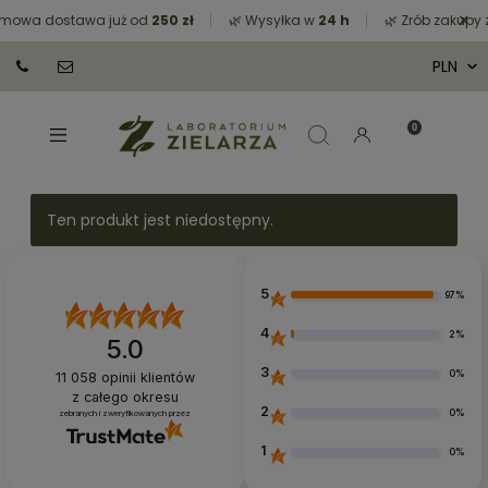
×
wa dostawa już od
250 zł
🌿 Wysyłka w
24 h
🌿 Zrób zakupy za 
Ten produkt jest niedostępny.
5
97%
4
2%
5.0
3
0%
11 058
opinii klientów
z całego okresu
2
0%
zebranych i zweryfikowanych przez
1
0%