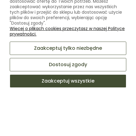
dostosować ofertę do Twoich potrzeb. Możesz
zaakceptować wykorzystanie przez nas wszystkich
Komentarz sklepu
tych plików i przejść do sklepu lub dostosować użycie
plików do swoich preferencji, wybierając opcję
Dziękujemy za tak pozytywną opinię - to czysta
"Dostosuj zgody".
przyjemność obsługiwać takich klientów! Doceniamy
Więcej o plikach cookies przeczytasz w naszej Polityce
czas i wysiłek włożony w podzielenie się z nami Twoimi
prywatności.
doświadczeniami. Do zobaczenia!
podgląd
Zaakceptuj tylko niezbędne
Dostosuj zgody
Zaakceptuj wszystkie
Elżbieta
zweryfikowano
5
Polecam
w tym miesiącu