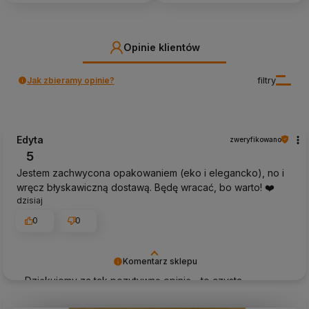
Opinie klientów
Jak zbieramy opinie?
filtry
Edyta
zweryfikowano
5
Jestem zachwycona opakowaniem (eko i elegancko), no i
wręcz błyskawiczną dostawą. Będę wracać, bo warto! ❤️
dzisiaj
0
0
Komentarz sklepu
Dziękujemy za tak pozytywną opinię - to czysta
przyjemność obsługiwać takich klientów! Doceniamy