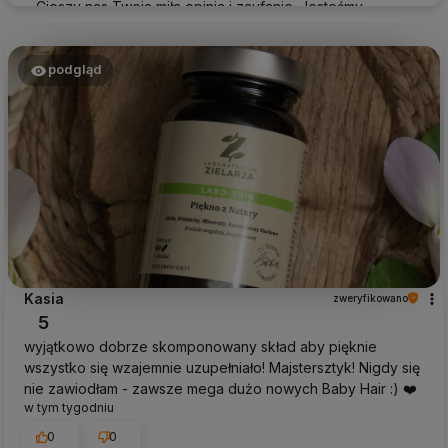
Cieszy nas Twoja miła opinia i zaufanie. Jesteśmy
wdzięczni za tak wspaniałych klientów jak Ty. Z
pozdrowieniami, obsługa sklepu.
podgląd
Kasia
zweryfikowano
5
wyjątkowo dobrze skomponowany skład aby pięknie
wszystko się wzajemnie uzupełniało! Majstersztyk! Nigdy się
nie zawiodłam - zawsze mega dużo nowych Baby Hair :) ❤️
w tym tygodniu
0
0