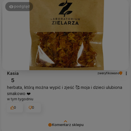
czas i wysiłek włożony w podzielenie się z nami Twoimi
doświadczeniami. Do zobaczenia!
podgląd
Kasia
zweryfikowano
5
herbata, którą można wypić i zjeść 🥰 moja i dzieci ulubiona
smakowo ❤️
w tym tygodniu
0
0
Komentarz sklepu