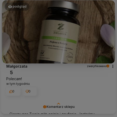
odpowiednią obsługę tak świetnym klientom. Dziękujemy
raz jeszcze!
podgląd
Małgorzata
zweryfikowano
5
Polecam!
w tym tygodniu
0
0
Komentarz sklepu
Cieszy nas Twoja miła opinia i zaufanie. Jesteśmy