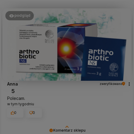
wdzięczni za tak wspaniałych klientów jak Ty. Z
pozdrowieniami, obsługa sklepu.
podgląd
Anna
zweryfikowano
5
Polecam.
w tym tygodniu
0
0
Komentarz sklepu