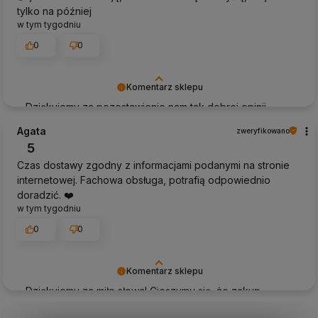
tylko na później
w tym tygodniu
0
0
Komentarz sklepu
Dziękujemy za pozostawienie nam tak dobrej opinii.
Naszym priorytetem jest satysfakcja klienta i Twoja
Agata
zweryfikowano
recenzja potwierdza nasze wysiłki - dziękujemy raz
5
jeszcze i mamy nadzieję - do szybkiego zobaczenia!
Czas dostawy zgodny z informacjami podanymi na stronie
internetowej. Fachowa obsługa, potrafią odpowiednio
doradzić. ❤️
w tym tygodniu
0
0
Komentarz sklepu
Dziękujemy za miłe słowa! Cieszymy się, że zakup
przeszedł bezproblemowo, oraz, że możemy zapewnić