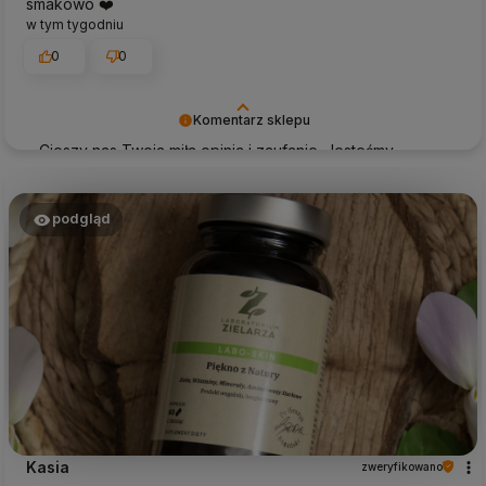
smakowo ❤️
w tym tygodniu
0
0
Komentarz sklepu
Cieszy nas Twoja miła opinia i zaufanie. Jesteśmy
wdzięczni za tak wspaniałych klientów jak Ty. Z
pozdrowieniami, obsługa sklepu.
podgląd
Kasia
zweryfikowano