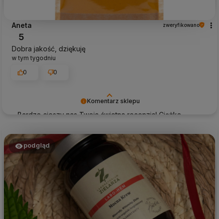
Aneta
zweryfikowano
5
Dobra jakość, dziękuję
w tym tygodniu
0
0
Komentarz sklepu
Bardzo cieszy nas Twoja świetna recenzja! Ciężko
pracujemy, aby sprostać wymaganiom klientów takich
jak Ty i jesteśmy zadowoleni, że nam się udało. Mamy
nadzieję, że do nas wrócisz :) Pozdrawiamy
podgląd