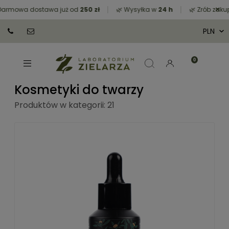
×
rmowa dostawa już od
250 zł
🌿 Wysyłka w
24 h
🌿 Zrób zakupy 
Kosmetyki do twarzy
Produktów w kategorii: 21