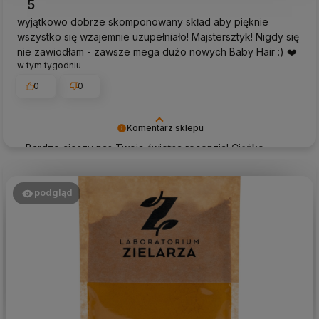
5
wyjątkowo dobrze skomponowany skład aby pięknie
wszystko się wzajemnie uzupełniało! Majstersztyk! Nigdy się
nie zawiodłam - zawsze mega dużo nowych Baby Hair :) ❤️
w tym tygodniu
0
0
Komentarz sklepu
Bardzo cieszy nas Twoja świetna recenzja! Ciężko
pracujemy, aby sprostać wymaganiom klientów takich
jak Ty i jesteśmy zadowoleni, że nam się udało. Mamy
nadzieję, że do nas wrócisz :) Pozdrawiamy
podgląd