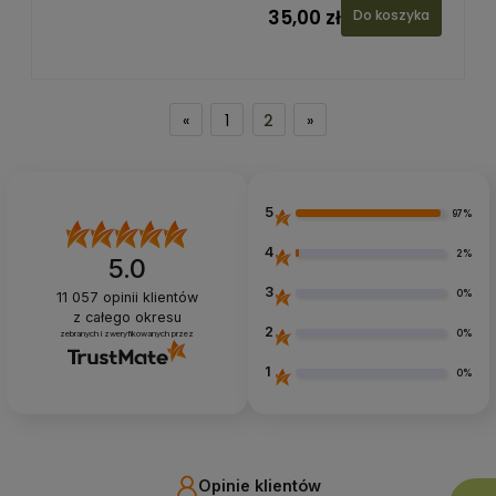
35,00 zł
Do koszyka
«
1
2
»
5
97%
4
2%
5.0
3
0%
11 057
opinii klientów
z całego okresu
2
0%
zebranych i zweryfikowanych przez
1
0%
Opinie klientów