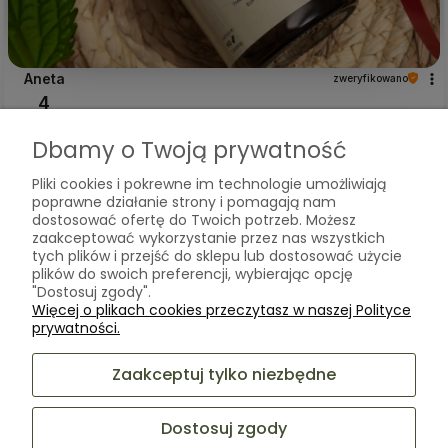
Aneta
zweryfikowano
4
👍️ jeszcze nie stosuję, bo mam anemię ale myślę, że jest ok
Dbamy o Twoją prywatność
tylko na później
w tym tygodniu
Pliki cookies i pokrewne im technologie umożliwiają
0
0
poprawne działanie strony i pomagają nam
dostosować ofertę do Twoich potrzeb. Możesz
zaakceptować wykorzystanie przez nas wszystkich
tych plików i przejść do sklepu lub dostosować użycie
Komentarz sklepu
plików do swoich preferencji, wybierając opcję
Dziękujemy za pozostawienie nam tak dobrej opinii.
"Dostosuj zgody".
Naszym priorytetem jest satysfakcja klienta i Twoja
Więcej o plikach cookies przeczytasz w naszej Polityce
Agata
zweryfikowano
recenzja potwierdza nasze wysiłki - dziękujemy raz
prywatności.
5
jeszcze i mamy nadzieję - do szybkiego zobaczenia!
Czas dostawy zgodny z informacjami podanymi na stronie
Zaakceptuj tylko niezbędne
internetowej. Fachowa obsługa, potrafią odpowiednio
doradzić. ❤️
Dostosuj zgody
w tym tygodniu