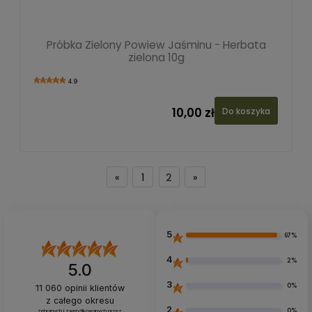
Próbka Zielony Powiew Jaśminu - Herbata
zielona 10g
4.9
10,00 zł
Do koszyka
«
1
2
»
5
97%
4
2%
5.0
3
0%
11 060
opinii klientów
z całego okresu
2
0%
zebranych i zweryfikowanych przez