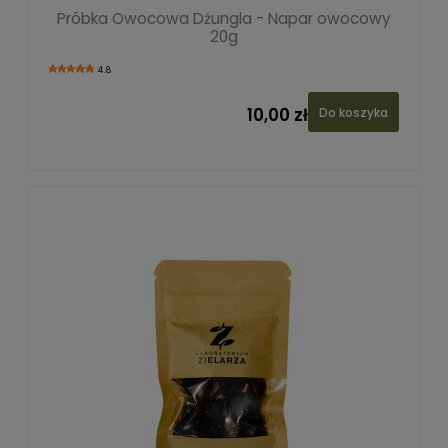
Próbka Owocowa Dżungla - Napar owocowy
20g
4.8
10,00 zł
Do koszyka