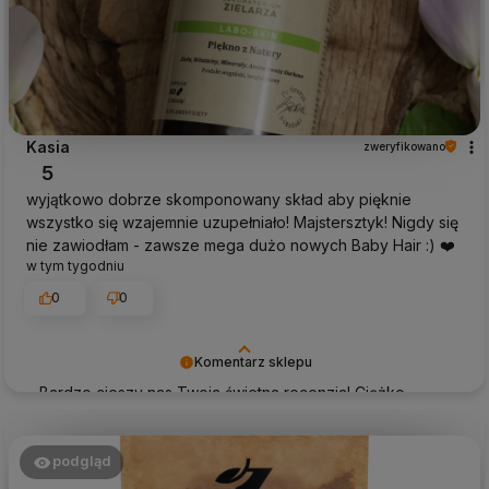
Kasia
zweryfikowano
5
wyjątkowo dobrze skomponowany skład aby pięknie
wszystko się wzajemnie uzupełniało! Majstersztyk! Nigdy się
nie zawiodłam - zawsze mega dużo nowych Baby Hair :) ❤️
w tym tygodniu
0
0
Komentarz sklepu
Bardzo cieszy nas Twoja świetna recenzja! Ciężko
pracujemy, aby sprostać wymaganiom klientów takich
jak Ty i jesteśmy zadowoleni, że nam się udało. Mamy
nadzieję, że do nas wrócisz :) Pozdrawiamy
podgląd