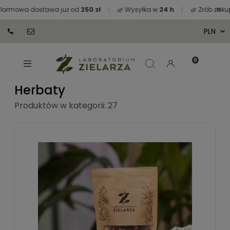
×
owa dostawa już od
250 zł
🌿 Wysyłka w
24 h
🌿 Zrób zakupy z
Herbaty
Produktów w kategorii: 27