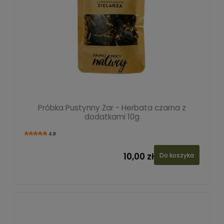
Próbka Pustynny Żar - Herbata czarna z
dodatkami 10g
4.9
10,00 zł
Do koszyka