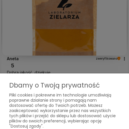
Aneta
zweryfikowano
5
Dobra jakość, dziękuję
w tym tygodniu
Dbamy o Twoją prywatność
0
0
Pliki cookies i pokrewne im technologie umożliwiają
poprawne działanie strony i pomagają nam
Komentarz sklepu
dostosować ofertę do Twoich potrzeb. Możesz
zaakceptować wykorzystanie przez nas wszystkich
Bardzo cieszy nas Twoja świetna recenzja! Ciężko
tych plików i przejść do sklepu lub dostosować użycie
pracujemy, aby sprostać wymaganiom klientów takich
plików do swoich preferencji, wybierając opcję
jak Ty i jesteśmy zadowoleni, że nam się udało. Mamy
"Dostosuj zgody".