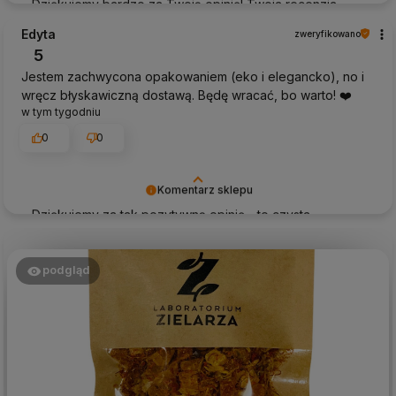
Dziękujemy bardzo za Twoją opinię! Twoja recenzja
wiele dla nas znaczy - dzięki niej wiemy, że jesteśmy na
Edyta
zweryfikowano
właściwym torze :) Z pozdrowieniami, obsługa sklepu.
5
Jestem zachwycona opakowaniem (eko i elegancko), no i
wręcz błyskawiczną dostawą. Będę wracać, bo warto! ❤️
w tym tygodniu
0
0
Komentarz sklepu
Dziękujemy za tak pozytywną opinię - to czysta
przyjemność obsługiwać takich klientów! Doceniamy
czas i wysiłek włożony w podzielenie się z nami Twoimi
doświadczeniami. Do zobaczenia!
podgląd