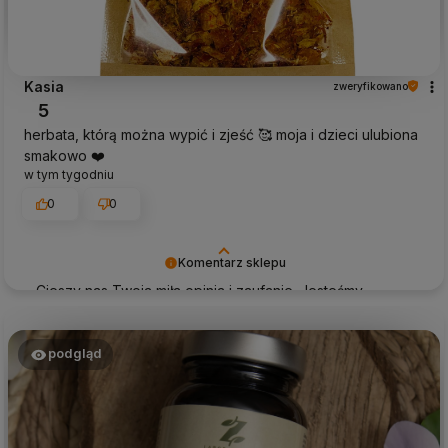
Kasia
zweryfikowano
5
herbata, którą można wypić i zjeść 🥰 moja i dzieci ulubiona
smakowo ❤️
w tym tygodniu
0
0
Komentarz sklepu
Cieszy nas Twoja miła opinia i zaufanie. Jesteśmy
wdzięczni za tak wspaniałych klientów jak Ty. Z
pozdrowieniami, obsługa sklepu.
podgląd